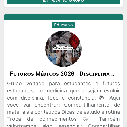
ENTRAR NO GRUPO
Educativo
Fᴜᴛᴜʀᴏs Mᴇ́ᴅɪᴄᴏs 2026 | Dɪsᴄɪᴘʟɪɴᴀ ᴇ Fᴏᴄᴏ🩺🤍
Grupo voltado para estudantes e futuros
estudantes de medicina que desejam evoluir
com disciplina, foco e constância. 📚 Aqui
você vai encontrar: Compartilhamento de
materiais e conteúdos Dicas de estudo e rotina
Troca de conhecimentos 🤝 Também
valorizamos algo essencial: Compartilhar