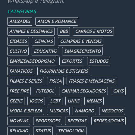
WhatsApp e Telegram.
CATEGORIAS
AMIZADES
AMOR E ROMANCE
ANIMES E DESENHOS
BBB
CARROS E MOTOS
CIDADES
CIENCIAS
COMPRAS E VENDAS
CULTIVO
EDUCATIVO
EMAGRECIMENTO
EMPREENDEDORISMO
ESPORTES
ESTUDOS
FANATICOS
FIGURINHAS E STICKERS
FILMES E SERIES
FISICA
FRASES E MENSAGENS
FREE FIRE
FUTEBOL
GANHAR SEGUIDORES
GAYS
GEEKS
JOGOS
LGBT
LINKS
MEMES
MODA E BELEZA
MUSICAS
NAMORO
NEGOCIOS
NOVELAS
PROFISSOES
RECEITAS
REDES SOCIAIS
RELIGIAO
STATUS
TECNOLOGIA