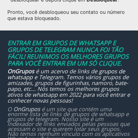
Pronto, você desbloqueou seu contato ou número
que estava bloqueado.
ENTRAR EM GRUPOS DE WHATSAPP E
GRUPOS DE TELEGRAM NUNCA FOI TÃO
FÁCIL! REUNIMOS OS MELHORES GRUPOS
PARA VOCÊ ENTRAR EM UM SÓ CLIQUE.
OnGrupos
é um acervo de links de
grupos de
whatsapp
e Telegram. Temos vários grupos de
amizades, grupos de figurinhas, namoro, bate-
papo, etc... Nós temos os melhores grupos
ativos de whatsapp em 2022 para você entrar e
conhecer novas pessoas!
O
OnGrupos
é um site que contém uma
enorme lista de links de grupos de whatsapp e
grupos de telegram. Nosso site é um
indexador de links enviados pelas pessoas que
acessam o site e querem lotar seus grupos.
Não temos nenhum vínculo com os aplicativos