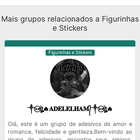
Mais grupos relacionados a Figurinhas
e Stickers
Figurinhas e Stickers
༒⑅⃝ঔৣ🔥𝐀𝐃𝐄𝐋𝐄𝐋𝐇𝐀𝐌᭄༒⑅⃝ঔৣ🔥
Olá, este é um grupo de adesivos de amor e
romance, felicidade e gentileza.Bem-vindo ao
grupo de adesivos, encontre seus amigos,