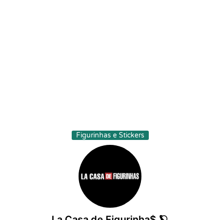
Figurinhas e Stickers
La Casa de Figurinha$ 🪐