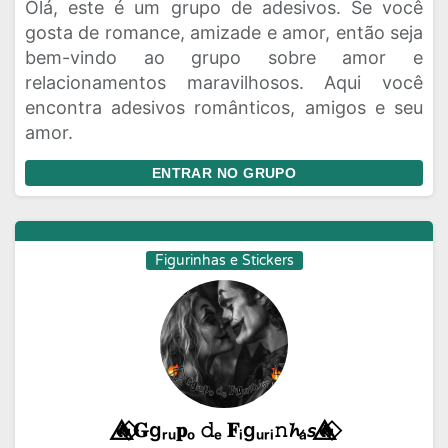
Olá, este é um grupo de adesivos. Se você
gosta de romance, amizade e amor, então seja
bem-vindo ao grupo sobre amor e
relacionamentos maravilhosos. Aqui você
encontra adesivos românticos, amigos e seu
amor.
ENTRAR NO GRUPO
Figurinhas e Stickers
🔥⃟⃤𝐆gᵣᵤ𝐩ₒ 𝚍ₑ 𝐅ᵢgᵤᵣᵢ𝚗𝓱ₐ𝘴🔥⃟⃤