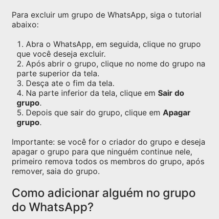
Para excluir um grupo de WhatsApp, siga o tutorial
abaixo:
Abra o WhatsApp, em seguida, clique no grupo
que você deseja excluir.
Após abrir o grupo, clique no nome do grupo na
parte superior da tela.
Desça ate o fim da tela.
Na parte inferior da tela, clique em
Sair do
grupo
.
Depois que sair do grupo, clique em
Apagar
grupo
.
Importante: se você for o criador do grupo e deseja
apagar o grupo para que ninguém continue nele,
primeiro remova todos os membros do grupo, após
remover, saia do grupo.
Como adicionar alguém no grupo
do WhatsApp?