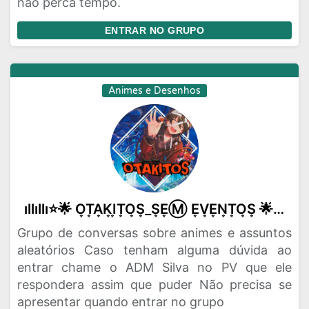
não perca tempo.
ENTRAR NO GRUPO
Animes e Desenhos
ıllıllı⭐🌟 O͙T͙A͙K͙I͙T͙O͙S͙_S͙E͙Ⓜ️ E͙V͙E͙N͙T͙O͙S͙ 🌟⭐ıllıllı
Grupo de conversas sobre animes e assuntos
aleatórios Caso tenham alguma dúvida ao
entrar chame o ADM Silva no PV que ele
respondera assim que puder Não precisa se
apresentar quando entrar no grupo