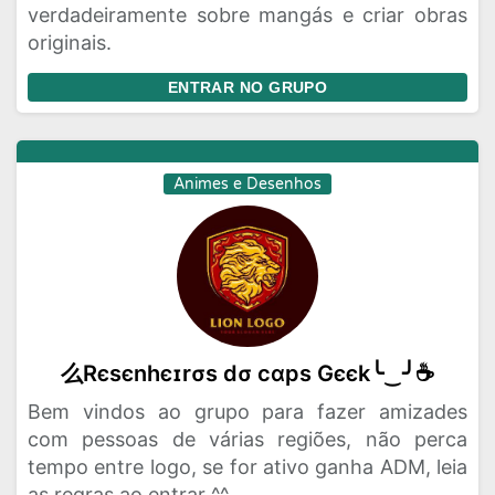
verdadeiramente sobre mangás e criar obras
originais.
ENTRAR NO GRUPO
Animes e Desenhos
么Rєѕєnhєɪrσѕ dσ cαpѕ Gєєk╰‿╯☕
Bem vindos ao grupo para fazer amizades
com pessoas de várias regiões, não perca
tempo entre logo, se for ativo ganha ADM, leia
as regras ao entrar ^^