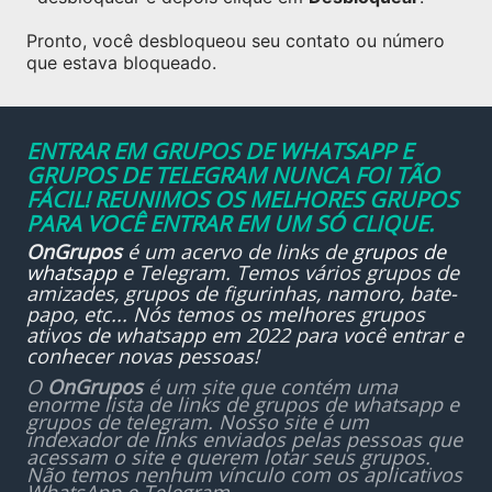
Pronto, você desbloqueou seu contato ou número
que estava bloqueado.
ENTRAR EM GRUPOS DE WHATSAPP E
GRUPOS DE TELEGRAM NUNCA FOI TÃO
FÁCIL! REUNIMOS OS MELHORES GRUPOS
PARA VOCÊ ENTRAR EM UM SÓ CLIQUE.
OnGrupos
é um acervo de links de
grupos de
whatsapp
e Telegram. Temos vários grupos de
amizades, grupos de figurinhas, namoro, bate-
papo, etc... Nós temos os melhores grupos
ativos de whatsapp em 2022 para você entrar e
conhecer novas pessoas!
O
OnGrupos
é um site que contém uma
enorme lista de links de grupos de whatsapp e
grupos de telegram. Nosso site é um
indexador de links enviados pelas pessoas que
acessam o site e querem lotar seus grupos.
Não temos nenhum vínculo com os aplicativos