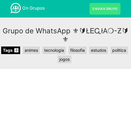
On Grupos
ENVIAR GRUPO
Grupo de WhatsApp ⚜️🔰ŁᎬᏩłA❍-Ƶ🔰
⚜️
Tags
animes
tecnologia
filosofia
estudos
politica
6
jogos