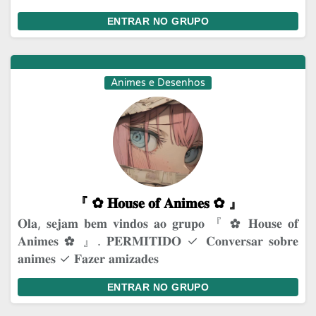
ENTRAR NO GRUPO
Animes e Desenhos
『 ✿⁠ 𝐇𝐨𝐮𝐬𝐞 𝐨𝐟 𝐀𝐧𝐢𝐦𝐞𝐬 ✿⁠ 』
𝐎𝐥𝐚, 𝐬𝐞𝐣𝐚𝐦 𝐛𝐞𝐦 𝐯𝐢𝐧𝐝𝐨𝐬 𝐚𝐨 𝐠𝐫𝐮𝐩𝐨 『 ✿⁠ 𝐇𝐨𝐮𝐬𝐞 𝐨𝐟
𝐀𝐧𝐢𝐦𝐞𝐬 ✿⁠ 』. 𝐏𝐄𝐑𝐌𝐈𝐓𝐈𝐃𝐎 ✓ 𝐂𝐨𝐧𝐯𝐞𝐫𝐬𝐚𝐫 𝐬𝐨𝐛𝐫𝐞
𝐚𝐧𝐢𝐦𝐞𝐬 ✓ 𝐅𝐚𝐳𝐞𝐫 𝐚𝐦𝐢𝐳𝐚𝐝𝐞𝐬
ENTRAR NO GRUPO