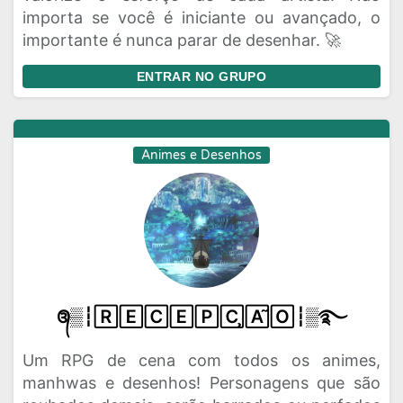
importa se você é iniciante ou avançado, o
importante é nunca parar de desenhar. 🚀
ENTRAR NO GRUPO
Animes e Desenhos
᭕▒┆🅁🄴🄲🄴🄿🄲̧🄰̃🄾┆▒࿐
Um RPG de cena com todos os animes,
manhwas e desenhos! Personagens que são