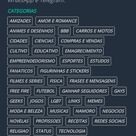
WhatsApp e Telegram.
CATEGORIAS
AMIZADES
AMOR E ROMANCE
ANIMES E DESENHOS
BBB
CARROS E MOTOS
CIDADES
CIENCIAS
COMPRAS E VENDAS
CULTIVO
EDUCATIVO
EMAGRECIMENTO
EMPREENDEDORISMO
ESPORTES
ESTUDOS
FANATICOS
FIGURINHAS E STICKERS
FILMES E SERIES
FISICA
FRASES E MENSAGENS
FREE FIRE
FUTEBOL
GANHAR SEGUIDORES
GAYS
GEEKS
JOGOS
LGBT
LINKS
MEMES
MODA E BELEZA
MUSICAS
NAMORO
NEGOCIOS
NOVELAS
PROFISSOES
RECEITAS
REDES SOCIAIS
RELIGIAO
STATUS
TECNOLOGIA