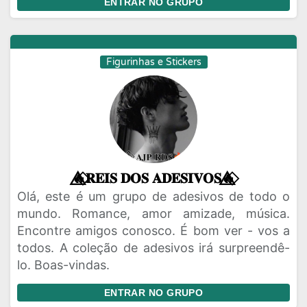
ENTRAR NO GRUPO
Figurinhas e Stickers
🔥⃟⃤𝐑𝐄𝐈𝐒 𝐃𝐎𝐒 𝐀𝐃𝐄𝐒𝐈𝐕𝐎𝐒🔥⃟⃤
Olá, este é um grupo de adesivos de todo o
mundo. Romance, amor amizade, música.
Encontre amigos conosco. É bom ver - vos a
todos. A coleção de adesivos irá surpreendê-
lo. Boas-vindas.
ENTRAR NO GRUPO