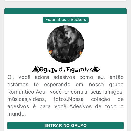
Figurinhas e Stickers
🔥⃟⃤𝐆gᵣᵤ𝐩ₒ 𝚍ₑ 𝐅ᵢgᵤᵣᵢ𝚗𝓱ₐ𝘴🔥⃟⃤
Oi, você adora adesivos como eu, então
estamos te esperando em nosso grupo
Romântico.Aqui você encontra seus amigos,
músicas,vídeos, fotos.Nossa coleção de
adesivos é para você..Adesivos de todo o
mundo.
ENTRAR NO GRUPO