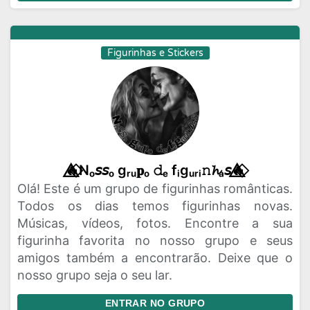
Figurinhas e Stickers
🔥⃟⃤Nₒ𝘴𝘴ₒ gᵣᵤ𝐩ₒ 𝚍ₑ fᵢgᵤᵣᵢ𝚗𝓱ₐ𝘴🔥⃟⃤
Olá! Este é um grupo de figurinhas românticas.
Todos os dias temos figurinhas novas.
Músicas, vídeos, fotos. Encontre a sua
figurinha favorita no nosso grupo e seus
amigos também a encontrarão. Deixe que o
nosso grupo seja o seu lar.
ENTRAR NO GRUPO