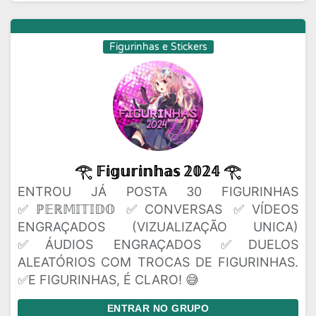
Figurinhas e Stickers
𓂀 𝔽𝕚𝕘𝕦𝕣𝕚𝕟𝕙𝕒𝕤 𝟚𝟘𝟚𝟜 𓂀
ENTROU JÁ POSTA 30 FIGURINHAS
✅ℙ𝔼ℝ𝕄𝕀𝕋𝕀𝔻𝕆 ✅CONVERSAS ✅VÍDEOS
ENGRAÇADOS (VIZUALIZAÇÃO UNICA)
✅ÁUDIOS ENGRAÇADOS ✅DUELOS
ALEATÓRIOS COM TROCAS DE FIGURINHAS.
✅E FIGURINHAS, É CLARO! 😅
ENTRAR NO GRUPO