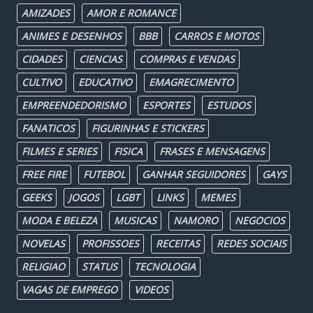
AMIZADES
AMOR E ROMANCE
ANIMES E DESENHOS
BBB
CARROS E MOTOS
CIDADES
CIENCIAS
COMPRAS E VENDAS
CULTIVO
EDUCATIVO
EMAGRECIMENTO
EMPREENDEDORISMO
ESPORTES
ESTUDOS
FANATICOS
FIGURINHAS E STICKERS
FILMES E SERIES
FISICA
FRASES E MENSAGENS
FREE FIRE
FUTEBOL
GANHAR SEGUIDORES
GAYS
GEEKS
JOGOS
LGBT
LINKS
MEMES
MODA E BELEZA
MUSICAS
NAMORO
NEGOCIOS
NOVELAS
PROFISSOES
RECEITAS
REDES SOCIAIS
RELIGIAO
STATUS
TECNOLOGIA
VAGAS DE EMPREGO
VIDEOS