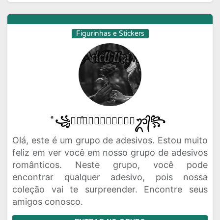
Figurinhas e Stickers
ͣ꧁ᬊᬁͣ𝑨𝑫𝑬𝑳𝑬𝑳𝑯𝑨𝑴ᬊ᭄꧂
Olá, este é um grupo de adesivos. Estou muito
feliz em ver você em nosso grupo de adesivos
românticos. Neste grupo, você pode
encontrar qualquer adesivo, pois nossa
coleção vai te surpreender. Encontre seus
amigos conosco.