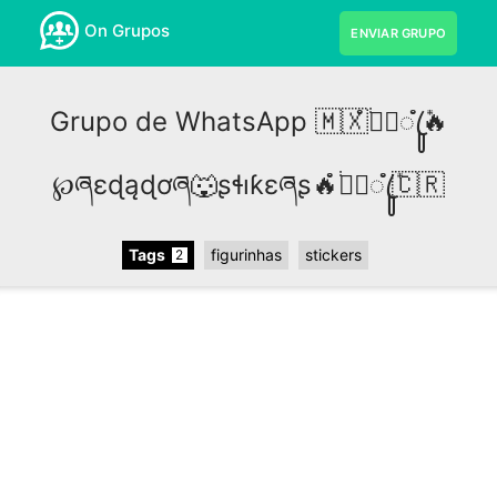
On Grupos
ENVIAR GRUPO
Grupo de WhatsApp 🇲🇽ໍ〫֔݁ꦿꦸໍ݊🔥
℘ཞɛɖąɖơཞ🐺ʂɬıƙɛཞʂ🔥ໍ〫֔݁ꦿꦸໍ݊🇨🇷
Tags
figurinhas
stickers
2