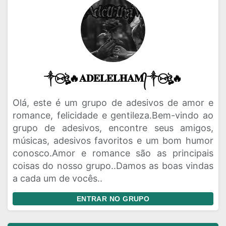
༒⑅⃝ঔৣ🔥𝐀𝐃𝐄𝐋𝐄𝐋𝐇𝐀𝐌᭄༒⑅⃝ঔৣ🔥
Olá, este é um grupo de adesivos de amor e
romance, felicidade e gentileza.Bem-vindo ao
grupo de adesivos, encontre seus amigos,
músicas, adesivos favoritos e um bom humor
conosco.Amor e romance são as principais
coisas do nosso grupo..Damos as boas vindas
a cada um de vocês..
ENTRAR NO GRUPO