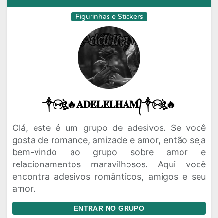
Figurinhas e Stickers
༒⑅⃝ঔৣ🔥𝐀𝐃𝐄𝐋𝐄𝐋𝐇𝐀𝐌᭄༒⑅⃝ঔৣ🔥
Olá, este é um grupo de adesivos. Se você
gosta de romance, amizade e amor, então seja
bem-vindo ao grupo sobre amor e
relacionamentos maravilhosos. Aqui você
encontra adesivos românticos, amigos e seu
amor.
ENTRAR NO GRUPO