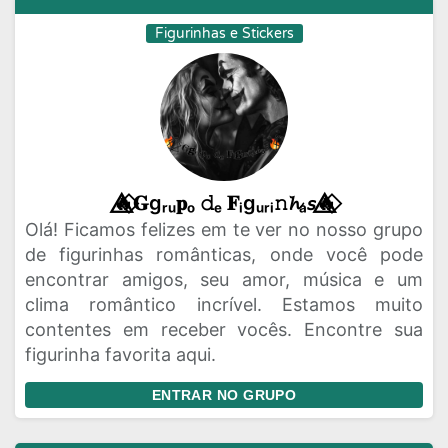
Figurinhas e Stickers
🔥⃟⃤𝐆gᵣᵤ𝐩ₒ 𝚍ₑ 𝐅ᵢgᵤᵣᵢ𝚗𝓱ₐ𝘴🔥⃟⃤
Olá! Ficamos felizes em te ver no nosso grupo
de figurinhas românticas, onde você pode
encontrar amigos, seu amor, música e um
clima romântico incrível. Estamos muito
contentes em receber vocês. Encontre sua
figurinha favorita aqui.
ENTRAR NO GRUPO