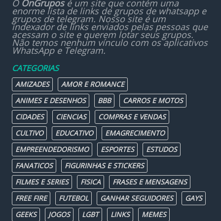
O
OnGrupos
é um site que contém uma
enorme lista de links de grupos de whatsapp e
grupos de telegram. Nosso site é um
indexador de links enviados pelas pessoas que
acessam o site e querem lotar seus grupos.
Não temos nenhum vínculo com os aplicativos
WhatsApp e Telegram.
CATEGORIAS
AMIZADES
AMOR E ROMANCE
ANIMES E DESENHOS
BBB
CARROS E MOTOS
CIDADES
CIENCIAS
COMPRAS E VENDAS
CULTIVO
EDUCATIVO
EMAGRECIMENTO
EMPREENDEDORISMO
ESPORTES
ESTUDOS
FANATICOS
FIGURINHAS E STICKERS
FILMES E SERIES
FISICA
FRASES E MENSAGENS
FREE FIRE
FUTEBOL
GANHAR SEGUIDORES
GAYS
GEEKS
JOGOS
LGBT
LINKS
MEMES