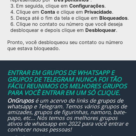
Em seguida, clique em
Configurações
.
Clique em
Conta
e clique em
Privacidade
.
Desça até o fim da tela e clique em
Bloqueados
.
Clique no contato ou número que você deseja
desbloquear e depois clique em
Desbloquear
.
Pronto, você desbloqueou seu contato ou número
que estava bloqueado.
ENTRAR EM GRUPOS DE WHATSAPP E
GRUPOS DE TELEGRAM NUNCA FOI TÃO
FÁCIL! REUNIMOS OS MELHORES GRUPOS
PARA VOCÊ ENTRAR EM UM SÓ CLIQUE.
OnGrupos
é um acervo de links de
grupos de
whatsapp
e Telegram. Temos vários grupos de
amizades, grupos de figurinhas, namoro, bate-
papo, etc... Nós temos os melhores grupos
ativos de whatsapp em 2022 para você entrar e
conhecer novas pessoas!