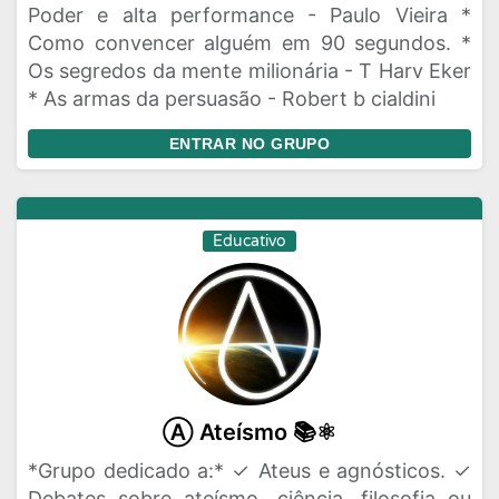
Poder e alta performance - Paulo Vieira *
Como convencer alguém em 90 segundos. *
Os segredos da mente milionária - T Harv Eker
* As armas da persuasão - Robert b cialdini
ENTRAR NO GRUPO
Educativo
Ⓐ Ateísmo 📚⚛️
*Grupo dedicado a:* ✓ Ateus e agnósticos. ✓
Debates sobre ateísmo, ciência, filosofia ou