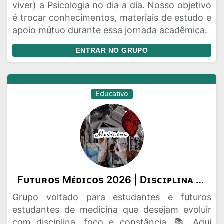
viver) a Psicologia no dia a dia. Nosso objetivo
é trocar conhecimentos, materiais de estudo e
apoio mútuo durante essa jornada acadêmica.
ENTRAR NO GRUPO
Educativo
Fᴜᴛᴜʀᴏs Mᴇ́ᴅɪᴄᴏs 2026 | Dɪsᴄɪᴘʟɪɴᴀ ᴇ Fᴏᴄᴏ🩺🤍
Grupo voltado para estudantes e futuros
estudantes de medicina que desejam evoluir
com disciplina, foco e constância. 📚 Aqui