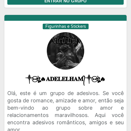
ENTRAR NO GRUPO
Figurinhas e Stickers
༒⑅⃝ঔৣ🔥𝐀𝐃𝐄𝐋𝐄𝐋𝐇𝐀𝐌᭄༒⑅⃝ঔৣ🔥
Olá, este é um grupo de adesivos. Se você
gosta de romance, amizade e amor, então seja
bem-vindo ao grupo sobre amor e
relacionamentos maravilhosos. Aqui você
encontra adesivos românticos, amigos e seu
amor.