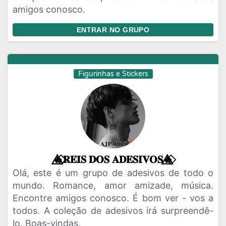
amigos conosco.
ENTRAR NO GRUPO
Figurinhas e Stickers
🔥⃟⃤𝐑𝐄𝐈𝐒 𝐃𝐎𝐒 𝐀𝐃𝐄𝐒𝐈𝐕𝐎𝐒🔥⃟⃤
Olá, este é um grupo de adesivos de todo o
mundo. Romance, amor amizade, música.
Encontre amigos conosco. É bom ver - vos a
todos. A coleção de adesivos irá surpreendê-
lo. Boas-vindas.