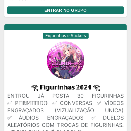
ENTRAR NO GRUPO
Figurinhas e Stickers
𓂀 𝔽𝕚𝕘𝕦𝕣𝕚𝕟𝕙𝕒𝕤 𝟚𝟘𝟚𝟜 𓂀
ENTROU JÁ POSTA 30 FIGURINHAS
✅ℙ𝔼ℝ𝕄𝕀𝕋𝕀𝔻𝕆 ✅CONVERSAS ✅VÍDEOS
ENGRAÇADOS (VIZUALIZAÇÃO UNICA)
✅ÁUDIOS ENGRAÇADOS ✅DUELOS
ALEATÓRIOS COM TROCAS DE FIGURINHAS.