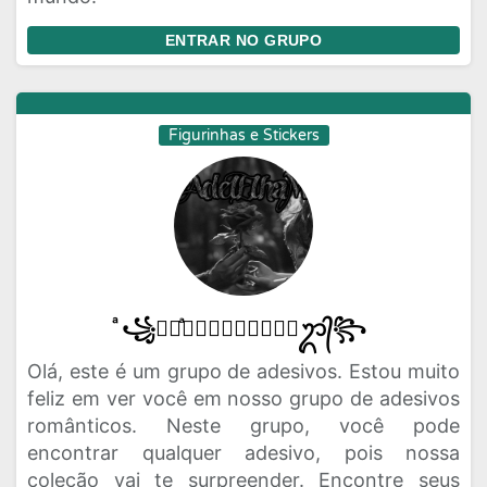
ENTRAR NO GRUPO
Figurinhas e Stickers
ͣ꧁ᬊᬁͣ𝑨𝑫𝑬𝑳𝑬𝑳𝑯𝑨𝑴ᬊ᭄꧂
Olá, este é um grupo de adesivos. Estou muito
feliz em ver você em nosso grupo de adesivos
românticos. Neste grupo, você pode
encontrar qualquer adesivo, pois nossa
coleção vai te surpreender. Encontre seus