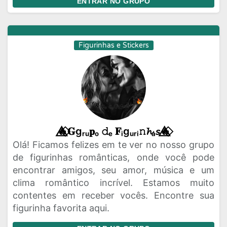
ENTRAR NO GRUPO
Figurinhas e Stickers
🔥⃟⃤𝐆gᵣᵤ𝐩ₒ 𝚍ₑ 𝐅ᵢgᵤᵣᵢ𝚗𝓱ₐ𝘴🔥⃟⃤
Olá! Ficamos felizes em te ver no nosso grupo
de figurinhas românticas, onde você pode
encontrar amigos, seu amor, música e um
clima romântico incrível. Estamos muito
contentes em receber vocês. Encontre sua
figurinha favorita aqui.