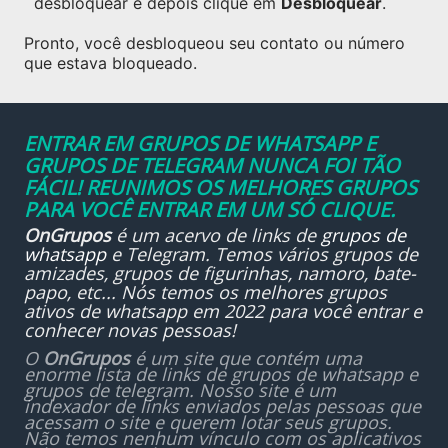
desbloquear e depois clique em
Desbloquear
.
Pronto, você desbloqueou seu contato ou número
que estava bloqueado.
ENTRAR EM GRUPOS DE WHATSAPP E
GRUPOS DE TELEGRAM NUNCA FOI TÃO
FÁCIL! REUNIMOS OS MELHORES GRUPOS
PARA VOCÊ ENTRAR EM UM SÓ CLIQUE.
OnGrupos
é um acervo de links de
grupos de
whatsapp
e Telegram. Temos vários grupos de
amizades, grupos de figurinhas, namoro, bate-
papo, etc... Nós temos os melhores grupos
ativos de whatsapp em 2022 para você entrar e
conhecer novas pessoas!
O
OnGrupos
é um site que contém uma
enorme lista de links de grupos de whatsapp e
grupos de telegram. Nosso site é um
indexador de links enviados pelas pessoas que
acessam o site e querem lotar seus grupos.
Não temos nenhum vínculo com os aplicativos