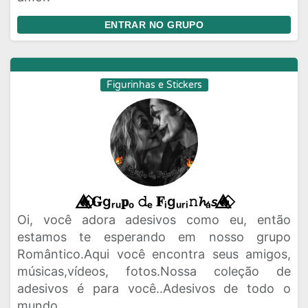
ENTRAR NO GRUPO
Figurinhas e Stickers
🔥⃟⃤𝐆gᵣᵤ𝐩ₒ 𝚍ₑ 𝐅ᵢgᵤᵣᵢ𝚗𝓱ₐ𝘴🔥⃟⃤
Oi, você adora adesivos como eu, então
estamos te esperando em nosso grupo
Romântico.Aqui você encontra seus amigos,
músicas,vídeos, fotos.Nossa coleção de
adesivos é para você..Adesivos de todo o
mundo.