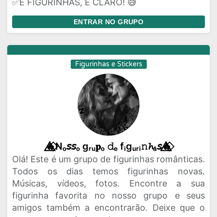
✅E FIGURINHAS, É CLARO! 😅
ENTRAR NO GRUPO
Figurinhas e Stickers
🔥⃟⃤Nₒ𝘴𝘴ₒ gᵣᵤ𝐩ₒ 𝚍ₑ fᵢgᵤᵣᵢ𝚗𝓱ₐ𝘴🔥⃟⃤
Olá! Este é um grupo de figurinhas românticas.
Todos os dias temos figurinhas novas.
Músicas, vídeos, fotos. Encontre a sua
figurinha favorita no nosso grupo e seus
amigos também a encontrarão. Deixe que o