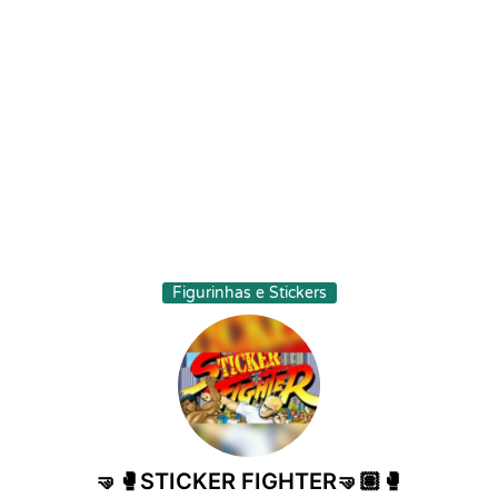
Figurinhas e Stickers
🤜🥊STICKER FIGHTER🤜🏽🥊