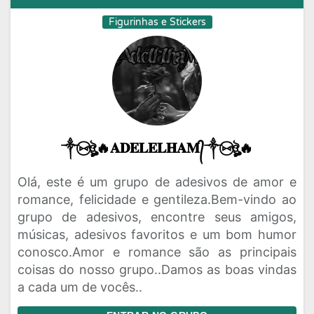
Figurinhas e Stickers
༒⑅⃝ঔৣ🔥𝐀𝐃𝐄𝐋𝐄𝐋𝐇𝐀𝐌᭄༒⑅⃝ঔৣ🔥
Olá, este é um grupo de adesivos de amor e
romance, felicidade e gentileza.Bem-vindo ao
grupo de adesivos, encontre seus amigos,
músicas, adesivos favoritos e um bom humor
conosco.Amor e romance são as principais
coisas do nosso grupo..Damos as boas vindas
a cada um de vocês..