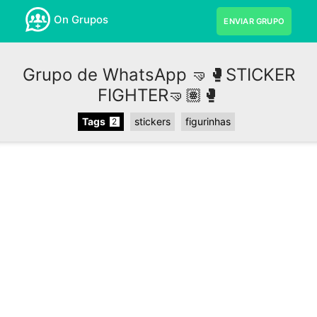
On Grupos
ENVIAR GRUPO
Grupo de WhatsApp 🤜🥊STICKER
FIGHTER🤜🏽🥊
Tags
stickers
figurinhas
2