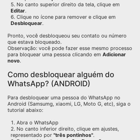
No canto superior direito da tela, clique em
Editar
.
Clique no ícone para remover e clique em
Desbloquear
.
Pronto, você desbloqueou seu contato ou número
que estava bloqueado.
Observação: você pode fazer esse mesmo processo
para bloquear uma pessoa clicando em
Adicionar
novo
.
Como desbloquear alguém do
WhatsApp? (ANDROID)
Para desbloquear uma pessoa do WhatsApp no
Android (Samsumg, xiaomi, LG, Moto G, etc), siga o
tutorial abaixo:
Abra o WhatsApp
No canto inferior direito, clique em ajustes,
representado por
"três pontinhos"
.