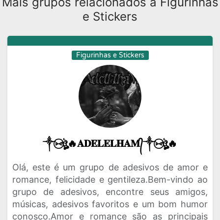
Mais grupos relacionados a Figurinhas
e Stickers
Figurinhas e Stickers
༒⑅⃝ঔৣ🔥𝐀𝐃𝐄𝐋𝐄𝐋𝐇𝐀𝐌᭄༒⑅⃝ঔৣ🔥
Olá, este é um grupo de adesivos de amor e
romance, felicidade e gentileza.Bem-vindo ao
grupo de adesivos, encontre seus amigos,
músicas, adesivos favoritos e um bom humor
conosco.Amor e romance são as principais