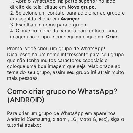
Abra o WhatsApp, na parte superior no lado
direito da tela, clique em
Novo grupo
.
Selecione um contato para adicionar ao grupo e
em seguida clique em
Avançar
.
Escolha um nome para o grupo.
Clique no ícone da câmera para colocar uma
imagem no grupo e em seguida clique em
Criar
.
Pronto, você criou um grupo de WhatsApp!
Dica: escolha um nome interessante para seu grupo
que não tenha muitos caracteres especiais e
coloque uma boa imagem que seja relacionada ao
tema do seu grupo, assim seu grupo irá atrair muito
mais pessoas.
Como criar grupo no WhatsApp?
(ANDROID)
Para criar um grupo de WhatsApp em aparelhos
Android (Samsumg, xiaomi, LG, Moto G, etc), siga o
tutorial abaixo: