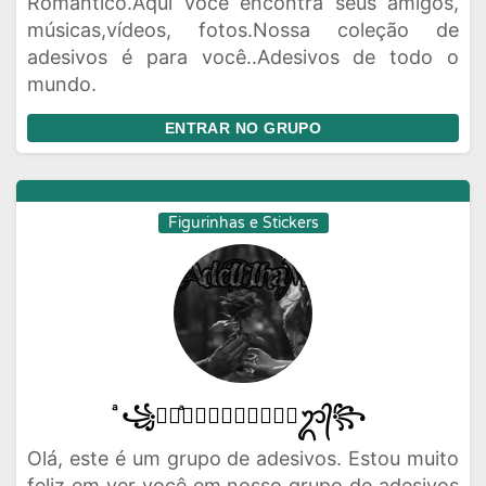
Romântico.Aqui você encontra seus amigos,
músicas,vídeos, fotos.Nossa coleção de
adesivos é para você..Adesivos de todo o
mundo.
ENTRAR NO GRUPO
Figurinhas e Stickers
ͣ꧁ᬊᬁͣ𝑨𝑫𝑬𝑳𝑬𝑳𝑯𝑨𝑴ᬊ᭄꧂
Olá, este é um grupo de adesivos. Estou muito
feliz em ver você em nosso grupo de adesivos