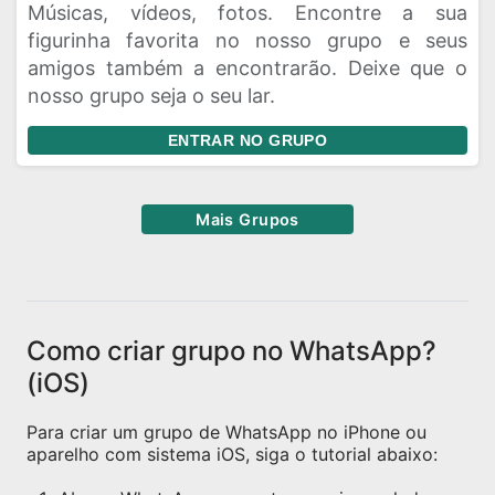
Músicas, vídeos, fotos. Encontre a sua
figurinha favorita no nosso grupo e seus
amigos também a encontrarão. Deixe que o
nosso grupo seja o seu lar.
ENTRAR NO GRUPO
Mais Grupos
Como criar grupo no WhatsApp?
(iOS)
Para criar um grupo de WhatsApp no iPhone ou
aparelho com sistema iOS, siga o tutorial abaixo: