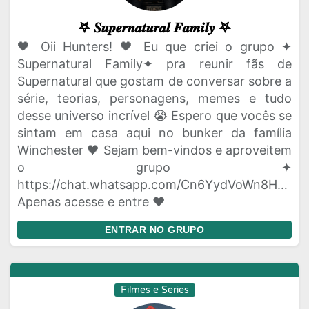
𖤐 𝑺𝒖𝒑𝒆𝒓𝒏𝒂𝒕𝒖𝒓𝒂𝒍 𝑭𝒂𝒎𝒊𝒍𝒚 𖤐
🖤 Oii Hunters! 🖤 Eu que criei o grupo ✦
Supernatural Family✦ pra reunir fãs de
Supernatural que gostam de conversar sobre a
série, teorias, personagens, memes e tudo
desse universo incrível 😭 Espero que vocês se
sintam em casa aqui no bunker da família
Winchester 🖤 Sejam bem-vindos e aproveitem
o grupo ✦
https://chat.whatsapp.com/Cn6YydVoWn8HPhVn
Apenas acesse e entre ❤
ENTRAR NO GRUPO
Filmes e Series