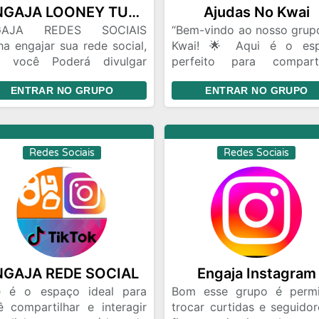
ENGAJA LOONEY TUNES!
Ajudas No Kwai
GAJA REDES SOCIAIS
“Bem-vindo ao nosso grup
a engajar sua rede social,
Kwai! 🌟 Aqui é o es
i você Poderá divulgar
perfeito para comparti
remente seu link, seu
vídeos divertidos, d
ENTRAR NO GRUPO
ENTRAR NO GRUPO
balho a vontade, obtenha
criativas, desafios e m
heres de seguidores e
mais. Mostre seu tale
critos em qualquer rede
descubra novas tendênci
al
conecte-se com pess
Redes Sociais
Redes Sociais
incríveis. Respeito e dive
são as nossas reg
principais. Vamos ju
crescer e brilhar no Kwai!“
NGAJA REDE SOCIAL
Engaja Instagram
e é o espaço ideal para
Bom esse grupo é permi
ê compartilhar e interagir
trocar curtidas e seguidor