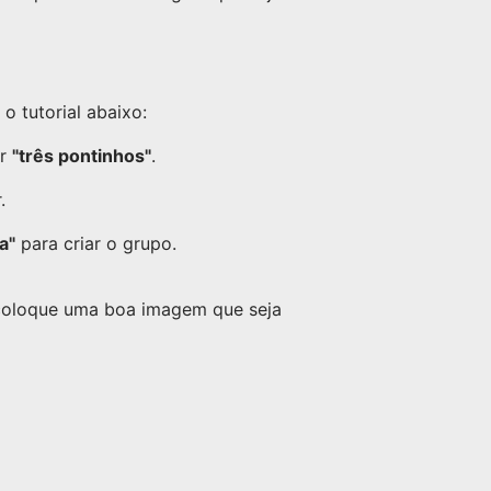
 tutorial abaixo:
or
"três pontinhos"
.
.
a"
para criar o grupo.
 coloque uma boa imagem que seja