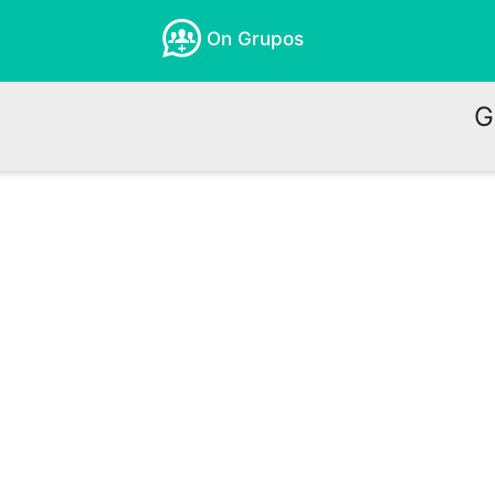
On Grupos
G