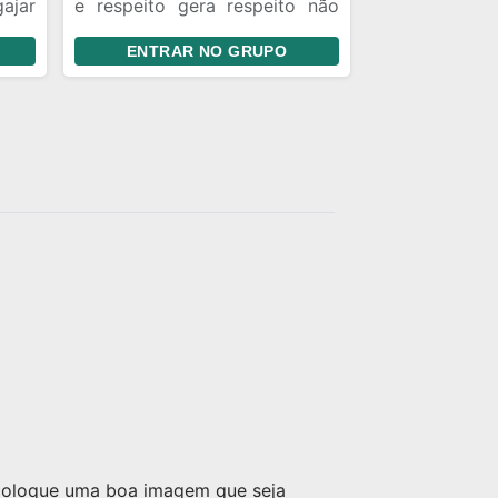
ajar
e respeito gera respeito não
eito
estou de brincadeira não, peço
ENTRAR NO GRUPO
que respeita os membros e
administradores do grupo
fecho
 coloque uma boa imagem que seja