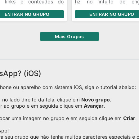
 links e conteúdos do
fiz no intuito de eng
TikTok**, **Kwai** e
contas, peço que gere resp
ENTRAR NO GRUPO
ENTRAR NO GRUPO
nstagram**. Siga as regras
com todos neste grupo
ra manter o ambiente
anizado e respeitoso: -
ente links das plataformas
Mais Grupos
Tok, Kwai e Instagram são
mitidos. - Compartilhe
eos, trends, reels, e
nteúdos dentro das
etrizes. - Evite spam,
sApp? (iOS)
etições e mantenha o
peito nas interações. -
one ou aparelho com sistema iOS, siga o tutorial abaixo:
ibido vender contas,
tidas, seguidores ou
no lado direito da tela, clique em
Novo grupo
.
entários.
ar ao grupo e em seguida clique em
Avançar
.
olocar uma imagem no grupo e em seguida clique em
Criar
.
App!
ra seu grupo que não tenha muitos caracteres especiais e