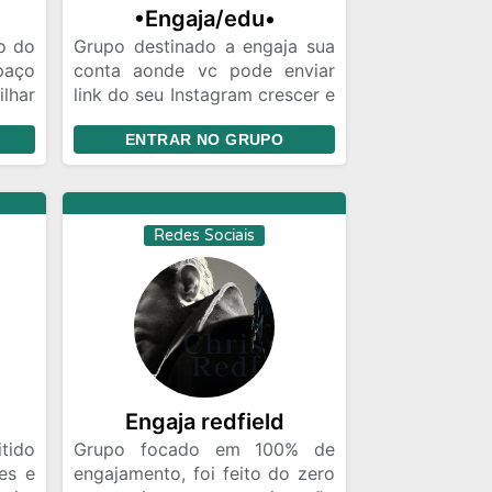
•Engaja/edu•
o do
Grupo destinado a engaja sua
paço
conta aonde vc pode enviar
lhar
link do seu Instagram crescer e
icas
fazer novos amigos seja
ENTRAR NO GRUPO
uito
recíproco
nto,
as e
oas
Redes Sociais
rsão
ras
ntos
Engaja redfield
tido
Grupo focado em 100% de
es e
engajamento, foi feito do zero