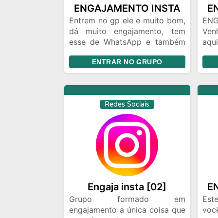
ENGAJAMENTO INSTA
Entrem no gp ele e muito bom,
EN
dá muito engajamento, tem
Venh
esse de WhatsApp e também
aqu
tem gp no próprio insta
liv
ENTRAR NO GRUPO
tra
mul
ins
soci
Redes Sociais
Engaja insta [02]
E
Grupo formado em
Est
engajamento a única coisa que
voc