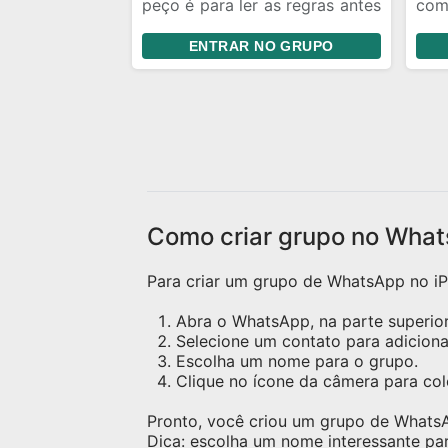
peço é para ler as regras antes
com
de entrar no grupo...
**
ENTRAR NO GRUPO
**I
pa
org
Som
Tik
per
víd
co
dir
Como criar grupo no What
rep
res
Para criar um grupo de WhatsApp no iPh
Pro
cur
Abra o WhatsApp, na parte superior 
com
Selecione um contato para adicion
Escolha um nome para o grupo.
Clique no ícone da câmera para c
Pronto, você criou um grupo de Whats
Dica: escolha um nome interessante pa