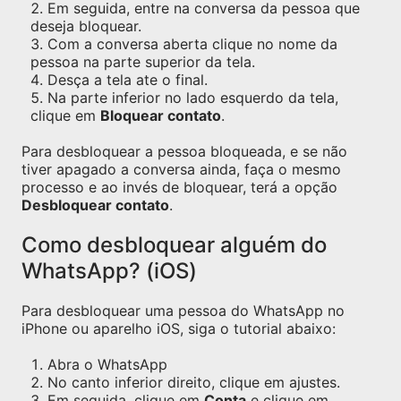
Em seguida, entre na conversa da pessoa que
deseja bloquear.
Com a conversa aberta clique no nome da
pessoa na parte superior da tela.
Desça a tela ate o final.
Na parte inferior no lado esquerdo da tela,
clique em
Bloquear contato
.
Para desbloquear a pessoa bloqueada, e se não
tiver apagado a conversa ainda, faça o mesmo
processo e ao invés de bloquear, terá a opção
Desbloquear contato
.
Como desbloquear alguém do
WhatsApp? (iOS)
Para desbloquear uma pessoa do WhatsApp no
iPhone ou aparelho iOS, siga o tutorial abaixo:
Abra o WhatsApp
No canto inferior direito, clique em ajustes.
Em seguida, clique em
Conta
e clique em