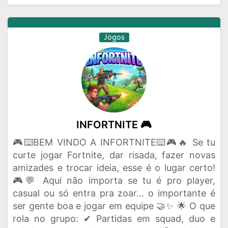
Jogos
INFORTNITE 🎮
🎮⌨️BEM VINDO A INFORTNITE⌨️🎮🔥 Se tu
curte jogar Fortnite, dar risada, fazer novas
amizades e trocar ideia, esse é o lugar certo!
🎮💬 Aqui não importa se tu é pro player,
casual ou só entra pra zoar… o importante é
ser gente boa e jogar em equipe 🤝✨ 🌟 O que
rola no grupo: ✔ Partidas em squad, duo e