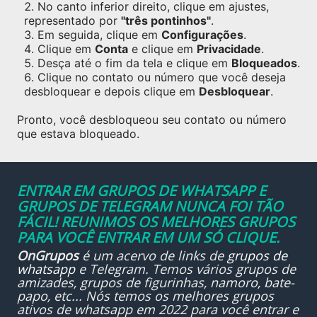
No canto inferior direito, clique em ajustes,
representado por
"três pontinhos"
.
Em seguida, clique em
Configurações
.
Clique em
Conta
e clique em
Privacidade
.
Desça até o fim da tela e clique em
Bloqueados
.
Clique no contato ou número que você deseja
desbloquear e depois clique em
Desbloquear
.
Pronto, você desbloqueou seu contato ou número
que estava bloqueado.
ENTRAR EM GRUPOS DE WHATSAPP E
GRUPOS DE TELEGRAM NUNCA FOI TÃO
FÁCIL! REUNIMOS OS MELHORES GRUPOS
PARA VOCÊ ENTRAR EM UM SÓ CLIQUE.
OnGrupos
é um acervo de links de
grupos de
whatsapp
e Telegram. Temos vários grupos de
amizades, grupos de figurinhas, namoro, bate-
papo, etc... Nós temos os melhores grupos
ativos de whatsapp em 2022 para você entrar e