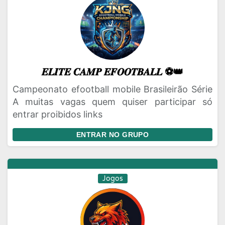
𝑬𝑳𝑰𝑻𝑬 𝑪𝑨𝑴𝑷 𝑬𝑭𝑶𝑶𝑻𝑩𝑨𝑳𝑳 ⚽👑
Campeonato efootball mobile Brasileirão Série
A muitas vagas quem quiser participar só
entrar proibidos links
ENTRAR NO GRUPO
Jogos