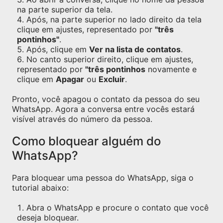
na parte superior da tela.
Após, na parte superior no lado direito da tela
clique em ajustes, representado por
"três
pontinhos"
.
Após, clique em
Ver na lista de contatos
.
No canto superior direito, clique em ajustes,
representado por
"três pontinhos
novamente e
clique em
Apagar
ou
Excluir
.
Pronto, você apagou o contato da pessoa do seu
WhatsApp. Agora a conversa entre vocês estará
visível através do número da pessoa.
Como bloquear alguém do
WhatsApp?
Para bloquear uma pessoa do WhatsApp, siga o
tutorial abaixo:
Abra o WhatsApp e procure o contato que você
deseja bloquear.