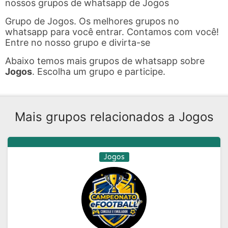
nossos grupos de whatsapp de Jogos
Grupo de Jogos. Os melhores grupos no
whatsapp para você entrar. Contamos com você!
Entre no nosso grupo e divirta-se
Abaixo temos mais grupos de whatsapp sobre
Jogos
. Escolha um grupo e participe.
Mais grupos relacionados a Jogos
Jogos