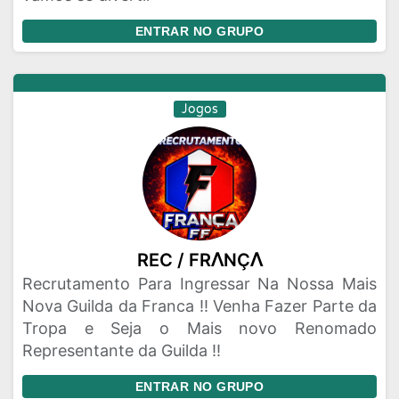
ENTRAR NO GRUPO
Jogos
REC / FRꓥNÇꓥ
Recrutamento Para Ingressar Na Nossa Mais
Nova Guilda da Franca !! Venha Fazer Parte da
Tropa e Seja o Mais novo Renomado
Representante da Guilda !!
ENTRAR NO GRUPO