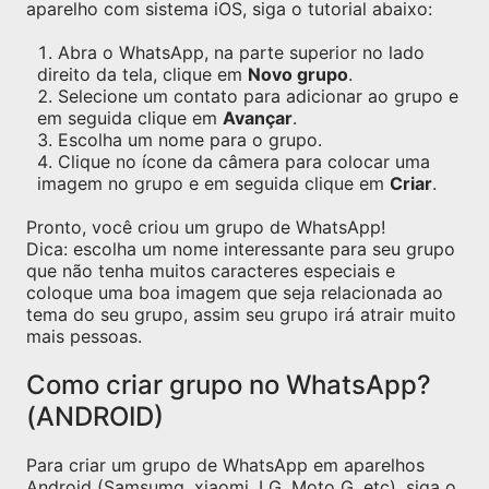
aparelho com sistema iOS, siga o tutorial abaixo:
Abra o WhatsApp, na parte superior no lado
direito da tela, clique em
Novo grupo
.
Selecione um contato para adicionar ao grupo e
em seguida clique em
Avançar
.
Escolha um nome para o grupo.
Clique no ícone da câmera para colocar uma
imagem no grupo e em seguida clique em
Criar
.
Pronto, você criou um grupo de WhatsApp!
Dica: escolha um nome interessante para seu grupo
que não tenha muitos caracteres especiais e
coloque uma boa imagem que seja relacionada ao
tema do seu grupo, assim seu grupo irá atrair muito
mais pessoas.
Como criar grupo no WhatsApp?
(ANDROID)
Para criar um grupo de WhatsApp em aparelhos
Android (Samsumg, xiaomi, LG, Moto G, etc), siga o