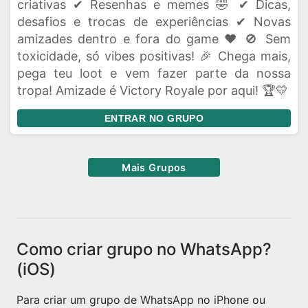
criativas ✔ Resenhas e memes 🤣 ✔ Dicas,
desafios e trocas de experiências ✔ Novas
amizades dentro e fora do game ❤️ 🚫 Sem
toxicidade, só vibes positivas! 🎉 Chega mais,
pega teu loot e vem fazer parte da nossa
tropa! Amizade é Victory Royale por aqui! 🏆💛
ENTRAR NO GRUPO
Mais Grupos
Como criar grupo no WhatsApp?
(iOS)
Para criar um grupo de WhatsApp no iPhone ou