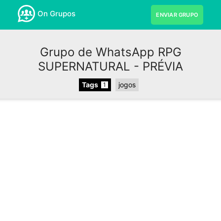
On Grupos
ENVIAR GRUPO
Grupo de WhatsApp RPG
SUPERNATURAL - PRÉVIA
Tags
jogos
1