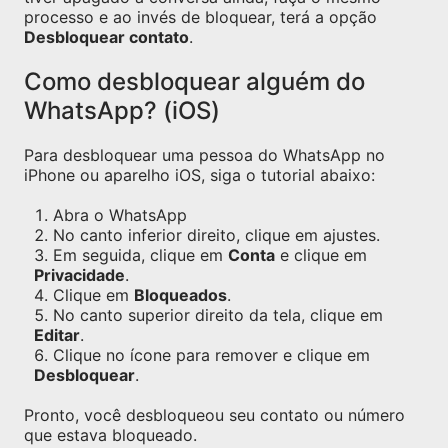
processo e ao invés de bloquear, terá a opção
Desbloquear contato
.
Como desbloquear alguém do
WhatsApp? (iOS)
Para desbloquear uma pessoa do WhatsApp no
iPhone ou aparelho iOS, siga o tutorial abaixo:
Abra o WhatsApp
No canto inferior direito, clique em ajustes.
Em seguida, clique em
Conta
e clique em
Privacidade
.
Clique em
Bloqueados
.
No canto superior direito da tela, clique em
Editar
.
Clique no ícone para remover e clique em
Desbloquear
.
Pronto, você desbloqueou seu contato ou número
que estava bloqueado.