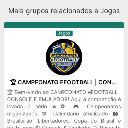
Mais grupos relacionados a Jogos
Jogos
🏆 CAMPEONATO EFOOTBALL | CONSOLE E EMULADOR
🏆 Bem-vindo ao CAMPEONATO eFOOTBALL |
CONSOLE E EMULADOR! Aqui a competição é
levada a sério 🔥⚽ 🎮 Campeonatos
organizados 📅 Calendário atualizado 🏟️
Brasileirão, Libertadores, Copa do Brasil e
muito mais 🌎 Console & Emulador 🤝 Respeito