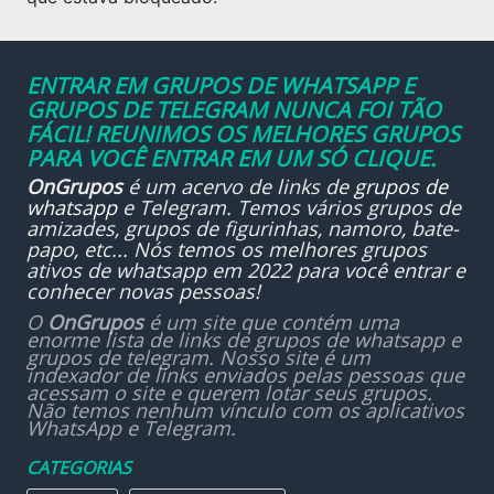
ENTRAR EM GRUPOS DE WHATSAPP E
GRUPOS DE TELEGRAM NUNCA FOI TÃO
FÁCIL! REUNIMOS OS MELHORES GRUPOS
PARA VOCÊ ENTRAR EM UM SÓ CLIQUE.
OnGrupos
é um acervo de links de
grupos de
whatsapp
e Telegram. Temos vários grupos de
amizades, grupos de figurinhas, namoro, bate-
papo, etc... Nós temos os melhores grupos
ativos de whatsapp em 2022 para você entrar e
conhecer novas pessoas!
O
OnGrupos
é um site que contém uma
enorme lista de links de grupos de whatsapp e
grupos de telegram. Nosso site é um
indexador de links enviados pelas pessoas que
acessam o site e querem lotar seus grupos.
Não temos nenhum vínculo com os aplicativos
WhatsApp e Telegram.
CATEGORIAS