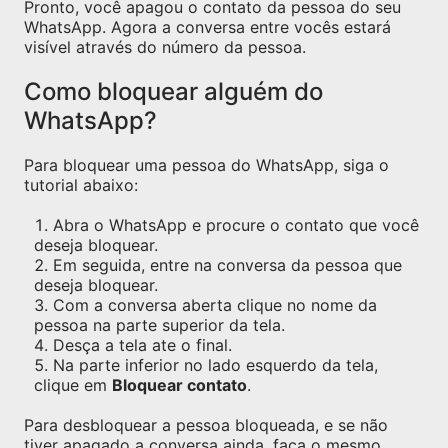
Pronto, você apagou o contato da pessoa do seu
WhatsApp. Agora a conversa entre vocês estará
visível através do número da pessoa.
Como bloquear alguém do
WhatsApp?
Para bloquear uma pessoa do WhatsApp, siga o
tutorial abaixo:
Abra o WhatsApp e procure o contato que você
deseja bloquear.
Em seguida, entre na conversa da pessoa que
deseja bloquear.
Com a conversa aberta clique no nome da
pessoa na parte superior da tela.
Desça a tela ate o final.
Na parte inferior no lado esquerdo da tela,
clique em
Bloquear contato
.
Para desbloquear a pessoa bloqueada, e se não
tiver apagado a conversa ainda, faça o mesmo