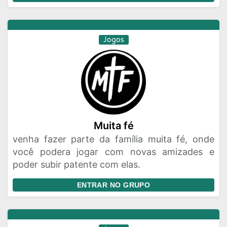
Jogos
Muita fé
venha fazer parte da família muita fé, onde
você podera jogar com novas amizades e
poder subir patente com elas.
ENTRAR NO GRUPO