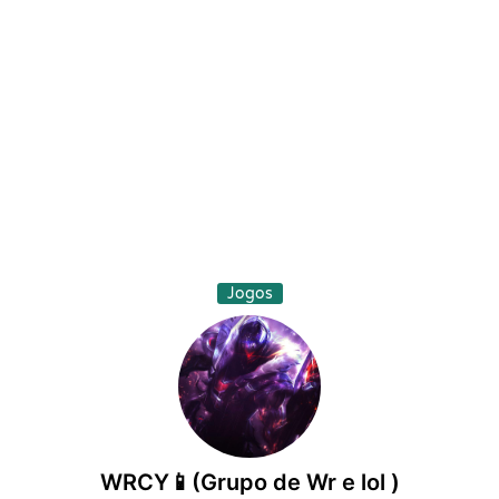
Jogos
WRCY📱(Grupo de Wr e lol )