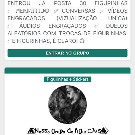
ENTROU JÁ POSTA 30 FIGURINHAS
✅ℙ𝔼ℝ𝕄𝕀𝕋𝕀𝔻𝕆 ✅CONVERSAS ✅VÍDEOS
ENGRAÇADOS (VIZUALIZAÇÃO UNICA)
✅ÁUDIOS ENGRAÇADOS ✅DUELOS
ALEATÓRIOS COM TROCAS DE FIGURINHAS.
✅E FIGURINHAS, É CLARO! 😅
ENTRAR NO GRUPO
Figurinhas e Stickers
🔥⃟⃤Nₒ𝘴𝘴ₒ gᵣᵤ𝐩ₒ 𝚍ₑ fᵢgᵤᵣᵢ𝚗𝓱ₐ𝘴🔥⃟⃤