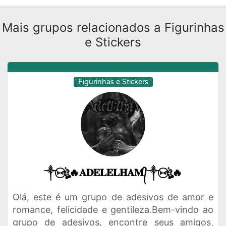
Mais grupos relacionados a Figurinhas
e Stickers
Figurinhas e Stickers
༒⑅⃝ঔৣ🔥𝐀𝐃𝐄𝐋𝐄𝐋𝐇𝐀𝐌᭄༒⑅⃝ঔৣ🔥
Olá, este é um grupo de adesivos de amor e
romance, felicidade e gentileza.Bem-vindo ao
grupo de adesivos, encontre seus amigos,