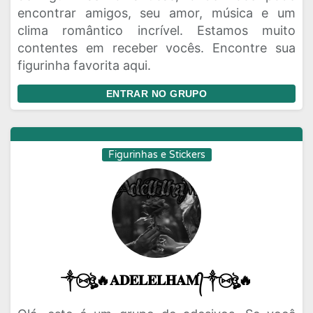
encontrar amigos, seu amor, música e um
clima romântico incrível. Estamos muito
contentes em receber vocês. Encontre sua
figurinha favorita aqui.
ENTRAR NO GRUPO
Figurinhas e Stickers
༒⑅⃝ঔৣ🔥𝐀𝐃𝐄𝐋𝐄𝐋𝐇𝐀𝐌᭄༒⑅⃝ঔৣ🔥