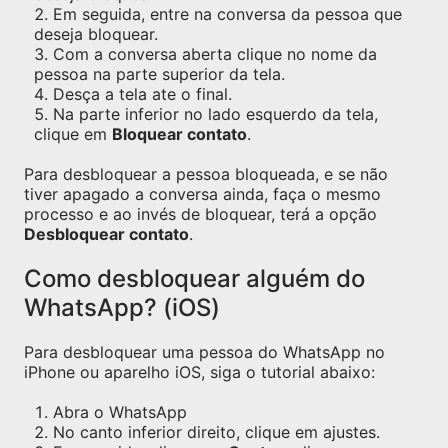
Em seguida, entre na conversa da pessoa que
deseja bloquear.
Com a conversa aberta clique no nome da
pessoa na parte superior da tela.
Desça a tela ate o final.
Na parte inferior no lado esquerdo da tela,
clique em
Bloquear contato
.
Para desbloquear a pessoa bloqueada, e se não
tiver apagado a conversa ainda, faça o mesmo
processo e ao invés de bloquear, terá a opção
Desbloquear contato
.
Como desbloquear alguém do
WhatsApp? (iOS)
Para desbloquear uma pessoa do WhatsApp no
iPhone ou aparelho iOS, siga o tutorial abaixo:
Abra o WhatsApp
No canto inferior direito, clique em ajustes.