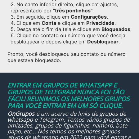
No canto inferior direito, clique em ajustes,
representado por
"três pontinhos"
.
Em seguida, clique em
Configurações
.
Clique em
Conta
e clique em
Privacidade
.
Desça até o fim da tela e clique em
Bloqueados
.
Clique no contato ou número que você deseja
desbloquear e depois clique em
Desbloquear
.
Pronto, você desbloqueou seu contato ou número
que estava bloqueado.
ENTRAR EM GRUPOS DE WHATSAPP E
GRUPOS DE TELEGRAM NUNCA FOI TÃO
FÁCIL! REUNIMOS OS MELHORES GRUPOS
PARA VOCÊ ENTRAR EM UM SÓ CLIQUE.
OnGrupos
é um acervo de links de
grupos de
whatsapp
e Telegram. Temos vários grupos de
amizades, grupos de figurinhas, namoro, bate-
papo, etc... Nós temos os melhores grupos
ativos de whatsapp em 2022 para você entrar e