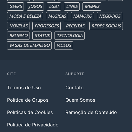
GEEKS
JOGOS
LGBT
LINKS
MEMES
MODA E BELEZA
MUSICAS
NAMORO
NEGOCIOS
NOVELAS
PROFISSOES
RECEITAS
REDES SOCIAIS
RELIGIAO
STATUS
TECNOLOGIA
VAGAS DE EMPREGO
VIDEOS
SITE
SUPORTE
Termos de Uso
Contato
Política de Grupos
Quem Somos
Políticas de Cookies
Remoção de Conteúdo
Política de Privacidade