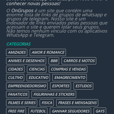
conhecer novas pessoas!
O
OnGrupos
é um site que contém uma
enorme lista de links de grupos de whatsapp e
grupos de telegram. Nosso site é um
indexador de links enviados pelas pessoas que
acessam o site e querem lotar seus grupos.
Não temos nenhum vínculo com os aplicativos
WhatsApp e Telegram.
CATEGORIAS
AMIZADES
AMOR E ROMANCE
ANIMES E DESENHOS
BBB
CARROS E MOTOS
CIDADES
CIENCIAS
COMPRAS E VENDAS
CULTIVO
EDUCATIVO
EMAGRECIMENTO
EMPREENDEDORISMO
ESPORTES
ESTUDOS
FANATICOS
FIGURINHAS E STICKERS
FILMES E SERIES
FISICA
FRASES E MENSAGENS
FREE FIRE
FUTEBOL
GANHAR SEGUIDORES
GAYS