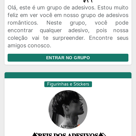
Olá, este é um grupo de adesivos. Estou muito
feliz em ver você em nosso grupo de adesivos
românticos. Neste grupo, você pode
encontrar qualquer adesivo, pois nossa
coleção vai te surpreender. Encontre seus
amigos conosco.
ENTRAR NO GRUPO
Figurinhas e Stickers
🔥⃟⃤𝐑𝐄𝐈𝐒 𝐃𝐎𝐒 𝐀𝐃𝐄𝐒𝐈𝐕𝐎𝐒🔥⃟⃤