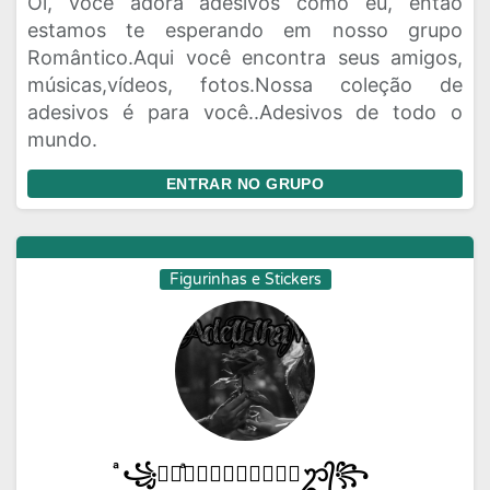
Oi, você adora adesivos como eu, então
estamos te esperando em nosso grupo
Romântico.Aqui você encontra seus amigos,
músicas,vídeos, fotos.Nossa coleção de
adesivos é para você..Adesivos de todo o
mundo.
ENTRAR NO GRUPO
Figurinhas e Stickers
ͣ꧁ᬊᬁͣ𝑨𝑫𝑬𝑳𝑬𝑳𝑯𝑨𝑴ᬊ᭄꧂