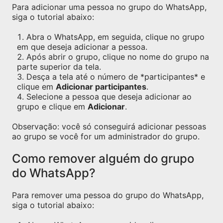
Para adicionar uma pessoa no grupo do WhatsApp,
siga o tutorial abaixo:
Abra o WhatsApp, em seguida, clique no grupo
em que deseja adicionar a pessoa.
Após abrir o grupo, clique no nome do grupo na
parte superior da tela.
Desça a tela até o número de *participantes* e
clique em
Adicionar participantes
.
Selecione a pessoa que deseja adicionar ao
grupo e clique em
Adicionar
.
Observação: você só conseguirá adicionar pessoas
ao grupo se você for um administrador do grupo.
Como remover alguém do grupo
do WhatsApp?
Para remover uma pessoa do grupo do WhatsApp,
siga o tutorial abaixo: