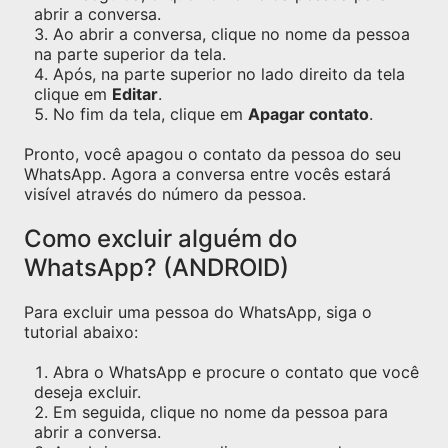
abrir a conversa.
Ao abrir a conversa, clique no nome da pessoa
na parte superior da tela.
Após, na parte superior no lado direito da tela
clique em
Editar
.
No fim da tela, clique em
Apagar contato
.
Pronto, você apagou o contato da pessoa do seu
WhatsApp. Agora a conversa entre vocês estará
visível através do número da pessoa.
Como excluir alguém do
WhatsApp? (ANDROID)
Para excluir uma pessoa do WhatsApp, siga o
tutorial abaixo:
Abra o WhatsApp e procure o contato que você
deseja excluir.
Em seguida, clique no nome da pessoa para
abrir a conversa.