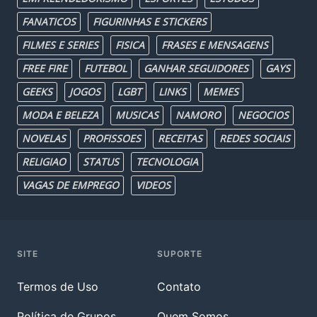
FANATICOS
FIGURINHAS E STICKERS
FILMES E SERIES
FISICA
FRASES E MENSAGENS
FREE FIRE
FUTEBOL
GANHAR SEGUIDORES
GAYS
GEEKS
JOGOS
LGBT
LINKS
MEMES
MODA E BELEZA
MUSICAS
NAMORO
NEGOCIOS
NOVELAS
PROFISSOES
RECEITAS
REDES SOCIAIS
RELIGIAO
STATUS
TECNOLOGIA
VAGAS DE EMPREGO
VIDEOS
SITE
SUPORTE
Termos de Uso
Contato
Política de Grupos
Quem Somos