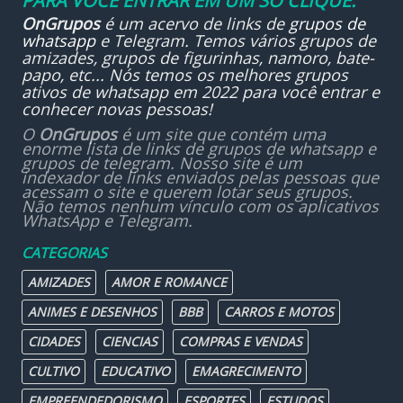
PARA VOCÊ ENTRAR EM UM SÓ CLIQUE.
OnGrupos
é um acervo de links de
grupos de
whatsapp
e Telegram. Temos vários grupos de
amizades, grupos de figurinhas, namoro, bate-
papo, etc... Nós temos os melhores grupos
ativos de whatsapp em 2022 para você entrar e
conhecer novas pessoas!
O
OnGrupos
é um site que contém uma
enorme lista de links de grupos de whatsapp e
grupos de telegram. Nosso site é um
indexador de links enviados pelas pessoas que
acessam o site e querem lotar seus grupos.
Não temos nenhum vínculo com os aplicativos
WhatsApp e Telegram.
CATEGORIAS
AMIZADES
AMOR E ROMANCE
ANIMES E DESENHOS
BBB
CARROS E MOTOS
CIDADES
CIENCIAS
COMPRAS E VENDAS
CULTIVO
EDUCATIVO
EMAGRECIMENTO
EMPREENDEDORISMO
ESPORTES
ESTUDOS