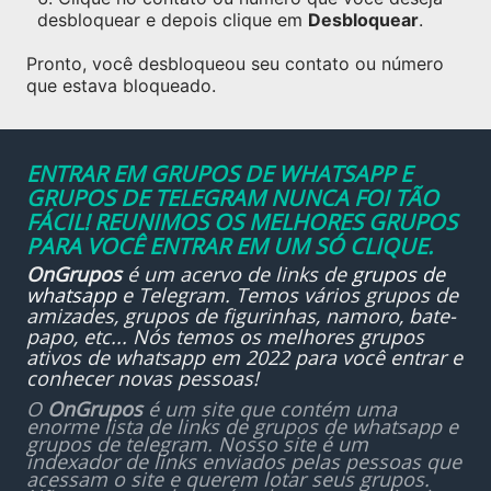
desbloquear e depois clique em
Desbloquear
.
Pronto, você desbloqueou seu contato ou número
que estava bloqueado.
ENTRAR EM GRUPOS DE WHATSAPP E
GRUPOS DE TELEGRAM NUNCA FOI TÃO
FÁCIL! REUNIMOS OS MELHORES GRUPOS
PARA VOCÊ ENTRAR EM UM SÓ CLIQUE.
OnGrupos
é um acervo de links de
grupos de
whatsapp
e Telegram. Temos vários grupos de
amizades, grupos de figurinhas, namoro, bate-
papo, etc... Nós temos os melhores grupos
ativos de whatsapp em 2022 para você entrar e
conhecer novas pessoas!
O
OnGrupos
é um site que contém uma
enorme lista de links de grupos de whatsapp e
grupos de telegram. Nosso site é um
indexador de links enviados pelas pessoas que
acessam o site e querem lotar seus grupos.