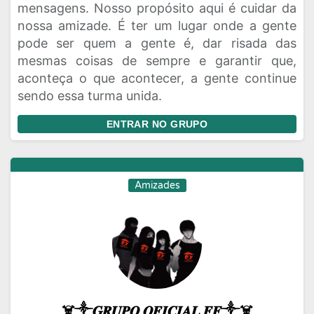
mensagens. Nosso propósito aqui é cuidar da
nossa amizade. É ter um lugar onde a gente
pode ser quem a gente é, dar risada das
mesmas coisas de sempre e garantir que,
aconteça o que acontecer, a gente continue
sendo essa turma unida.
ENTRAR NO GRUPO
Amizades
☠️༒𝑮𝑹𝑼𝑷𝑶 𝑶𝑭𝑰𝑪𝑰𝑨𝑳 𝑭𝑭༒☠️