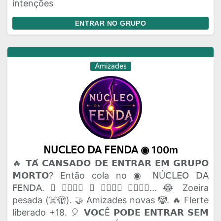
intenções
ENTRAR NO GRUPO
Amizades
𝖭𝖴𝖢𝖫𝖤𝖮 𝖣𝖠 𝖥𝖤𝖭𝖣𝖠 ◉ 100m
🔥 𝗧𝗔́ 𝗖𝗔𝗡𝗦𝗔𝗗𝗢 𝗗𝗘 𝗘𝗡𝗧𝗥𝗔𝗥 𝗘𝗠 𝗚𝗥𝗨𝗣𝗢
𝗠𝗢𝗥𝗧𝗢? Então cola no ◉ 𝖭Ú𝖢𝖫𝖤𝖮 𝖣𝖠
𝖥𝖤𝖭𝖣𝖠. 🫟 𝗔𝗤𝗨𝗜 𝗢 𝗣𝗔𝗣𝗢 𝗙𝗟𝗨𝗜... 😂 Zoeira
pesada (☠️🫣). 🤝 Amizades novas 🤡. 🔥 Flerte
liberado +18. 🎈 𝗩𝗢𝗖Ê 𝗣𝗢𝗗𝗘 𝗘𝗡𝗧𝗥𝗔𝗥 𝗦𝗘𝗠