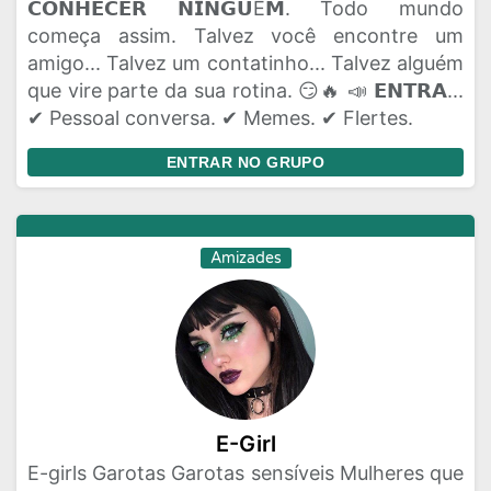
𝗖𝗢𝗡𝗛𝗘𝗖𝗘𝗥 𝗡𝗜𝗡𝗚𝗨É𝗠. Todo mundo
começa assim. Talvez você encontre um
amigo... Talvez um contatinho... Talvez alguém
que vire parte da sua rotina. 😏🔥 📣 𝗘𝗡𝗧𝗥𝗔...
✔ Pessoal conversa. ✔ Memes. ✔ Flertes.
ENTRAR NO GRUPO
Amizades
E-Girl
E-girls Garotas Garotas sensíveis Mulheres que