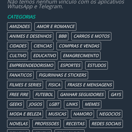
Não temos nenhum vínculo com os aplicativos
WhatsApp e Telegram.
CATEGORIAS
AMIZADES
AMOR E ROMANCE
ANIMES E DESENHOS
BBB
CARROS E MOTOS
CIDADES
CIENCIAS
COMPRAS E VENDAS
CULTIVO
EDUCATIVO
EMAGRECIMENTO
EMPREENDEDORISMO
ESPORTES
ESTUDOS
FANATICOS
FIGURINHAS E STICKERS
FILMES E SERIES
FISICA
FRASES E MENSAGENS
FREE FIRE
FUTEBOL
GANHAR SEGUIDORES
GAYS
GEEKS
JOGOS
LGBT
LINKS
MEMES
MODA E BELEZA
MUSICAS
NAMORO
NEGOCIOS
NOVELAS
PROFISSOES
RECEITAS
REDES SOCIAIS