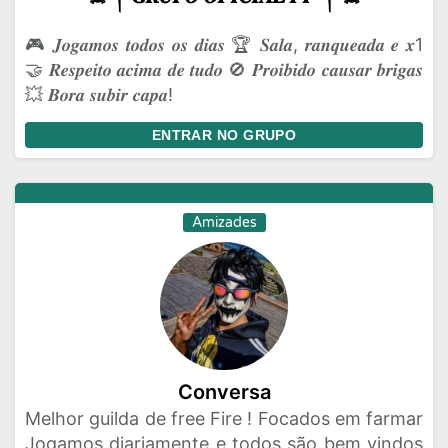
🎮 𝑱𝒐𝒈𝒂𝒎𝒐𝒔 𝒕𝒐𝒅𝒐𝒔 𝒐𝒔 𝒅𝒊𝒂𝒔 🏆 𝑺𝒂𝒍𝒂, 𝒓𝒂𝒏𝒒𝒖𝒆𝒂𝒅𝒂 𝒆 𝒙1
🤝 𝑹𝒆𝒔𝒑𝒆𝒊𝒕𝒐 𝒂𝒄𝒊𝒎𝒂 𝒅𝒆 𝒕𝒖𝒅𝒐 🚫 𝑷𝒓𝒐𝒊𝒃𝒊𝒅𝒐 𝒄𝒂𝒖𝒔𝒂𝒓 𝒃𝒓𝒊𝒈𝒂𝒔
💥 𝑩𝒐𝒓𝒂 𝒔𝒖𝒃𝒊𝒓 𝒄𝒂𝒑𝒂!
ENTRAR NO GRUPO
Amizades
Conversa
Melhor guilda de free Fire ! Focados em farmar
Jogamos diariamente e todos são bem vindos