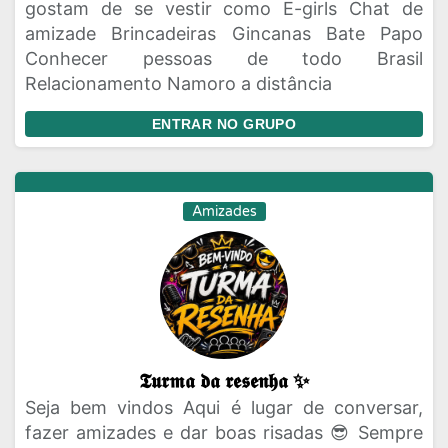
gostam de se vestir como E-girls Chat de
amizade Brincadeiras Gincanas Bate Papo
Conhecer pessoas de todo Brasil
Relacionamento Namoro a distância
ENTRAR NO GRUPO
Amizades
𝕿𝖚𝖗𝖒𝖆 𝖉𝖆 𝖗𝖊𝖘𝖊𝖓𝖍𝖆 ✨
Seja bem vindos Aqui é lugar de conversar,
fazer amizades e dar boas risadas 😎 Sempre