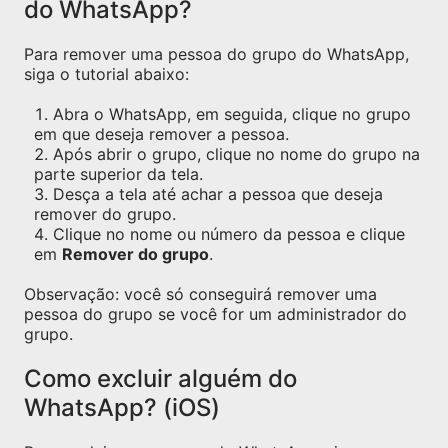
do WhatsApp?
Para remover uma pessoa do grupo do WhatsApp,
siga o tutorial abaixo:
Abra o WhatsApp, em seguida, clique no grupo
em que deseja remover a pessoa.
Após abrir o grupo, clique no nome do grupo na
parte superior da tela.
Desça a tela até achar a pessoa que deseja
remover do grupo.
Clique no nome ou número da pessoa e clique
em
Remover do grupo
.
Observação: você só conseguirá remover uma
pessoa do grupo se você for um administrador do
grupo.
Como excluir alguém do
WhatsApp? (iOS)