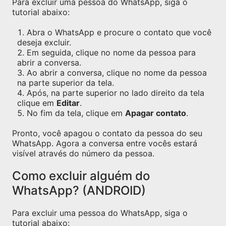
Para excluir uma pessoa do WhatsApp, siga o
tutorial abaixo:
Abra o WhatsApp e procure o contato que você
deseja excluir.
Em seguida, clique no nome da pessoa para
abrir a conversa.
Ao abrir a conversa, clique no nome da pessoa
na parte superior da tela.
Após, na parte superior no lado direito da tela
clique em
Editar
.
No fim da tela, clique em
Apagar contato
.
Pronto, você apagou o contato da pessoa do seu
WhatsApp. Agora a conversa entre vocês estará
visível através do número da pessoa.
Como excluir alguém do
WhatsApp? (ANDROID)
Para excluir uma pessoa do WhatsApp, siga o
tutorial abaixo: