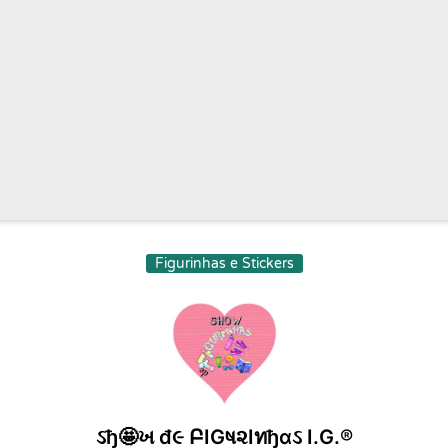
Figurinhas e Stickers
ઽђ🤩ખ đ૯ ԲIGષ૨Iทђαઽ I.G.®