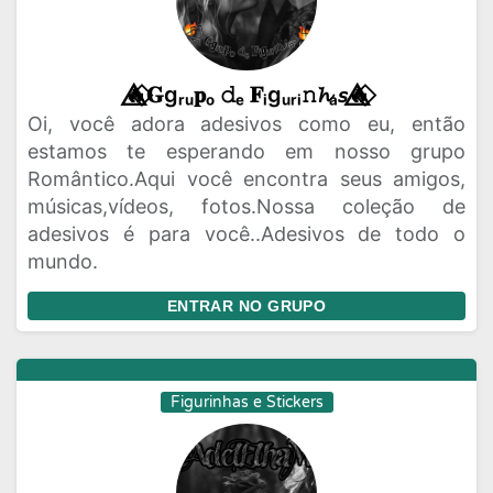
🔥⃟⃤𝐆gᵣᵤ𝐩ₒ 𝚍ₑ 𝐅ᵢgᵤᵣᵢ𝚗𝓱ₐ𝘴🔥⃟⃤
Oi, você adora adesivos como eu, então
estamos te esperando em nosso grupo
Romântico.Aqui você encontra seus amigos,
músicas,vídeos, fotos.Nossa coleção de
adesivos é para você..Adesivos de todo o
mundo.
ENTRAR NO GRUPO
Figurinhas e Stickers