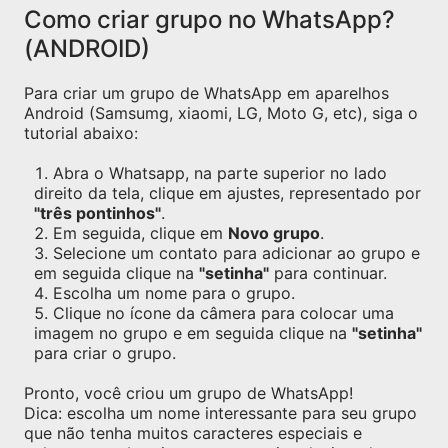
Como criar grupo no WhatsApp?
(ANDROID)
Para criar um grupo de WhatsApp em aparelhos
Android (Samsumg, xiaomi, LG, Moto G, etc), siga o
tutorial abaixo:
Abra o Whatsapp, na parte superior no lado
direito da tela, clique em ajustes, representado por
"três pontinhos"
.
Em seguida, clique em
Novo grupo
.
Selecione um contato para adicionar ao grupo e
em seguida clique na
"setinha"
para continuar.
Escolha um nome para o grupo.
Clique no ícone da câmera para colocar uma
imagem no grupo e em seguida clique na
"setinha"
para criar o grupo.
Pronto, você criou um grupo de WhatsApp!
Dica: escolha um nome interessante para seu grupo
que não tenha muitos caracteres especiais e