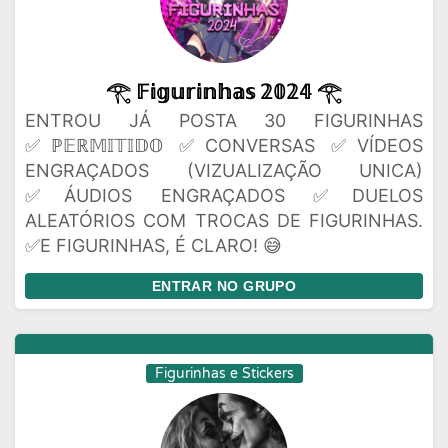
𓂀 𝔽𝕚𝕘𝕦𝕣𝕚𝕟𝕙𝕒𝕤 𝟚𝟘𝟚𝟜 𓂀
ENTROU JÁ POSTA 30 FIGURINHAS
✅ℙ𝔼ℝ𝕄𝕀𝕋𝕀𝔻𝕆 ✅CONVERSAS ✅VÍDEOS
ENGRAÇADOS (VIZUALIZAÇÃO UNICA)
✅ÁUDIOS ENGRAÇADOS ✅DUELOS
ALEATÓRIOS COM TROCAS DE FIGURINHAS.
✅E FIGURINHAS, É CLARO! 😅
ENTRAR NO GRUPO
Figurinhas e Stickers