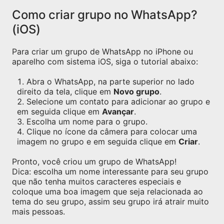
Como criar grupo no WhatsApp?
(iOS)
Para criar um grupo de WhatsApp no iPhone ou
aparelho com sistema iOS, siga o tutorial abaixo:
Abra o WhatsApp, na parte superior no lado
direito da tela, clique em
Novo grupo
.
Selecione um contato para adicionar ao grupo e
em seguida clique em
Avançar
.
Escolha um nome para o grupo.
Clique no ícone da câmera para colocar uma
imagem no grupo e em seguida clique em
Criar
.
Pronto, você criou um grupo de WhatsApp!
Dica: escolha um nome interessante para seu grupo
que não tenha muitos caracteres especiais e
coloque uma boa imagem que seja relacionada ao
tema do seu grupo, assim seu grupo irá atrair muito
mais pessoas.