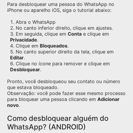
Para desbloquear uma pessoa do WhatsApp no
iPhone ou aparelho iOS, siga o tutorial abaixo:
Abra o WhatsApp
No canto inferior direito, clique em ajustes.
Em seguida, clique em
Conta
e clique em
Privacidade
.
Clique em
Bloqueados
.
No canto superior direito da tela, clique em
Editar
.
Clique no ícone para remover e clique em
Desbloquear
.
Pronto, você desbloqueou seu contato ou número
que estava bloqueado.
Observação: você pode fazer esse mesmo processo
para bloquear uma pessoa clicando em
Adicionar
novo
.
Como desbloquear alguém do
WhatsApp? (ANDROID)