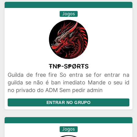
Jogos
ŦNⱣ-SⱣØɌŦS
Guilda de free fire So entra se for entrar na
guilda se não é ban imediato Mande o seu id
no privado do ADM Sem pedir admin
ENTRAR NO GRUPO
Jogos