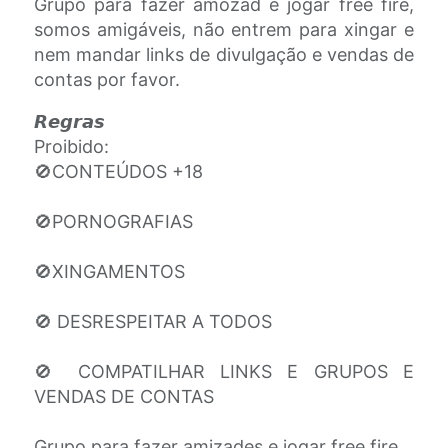
Grupo para fazer amozad e jogar free fire,
somos amigáveis, não entrem para xingar e
nem mandar links de divulgação e vendas de
contas por favor.
𝙍𝙚𝙜𝙧𝙖𝙨
Proibido:
🚫CONTEÚDOS +18
🚫PORNOGRAFIAS
🚫XINGAMENTOS
🚫 DESRESPEITAR A TODOS
🚫 COMPATILHAR LINKS E GRUPOS E
VENDAS DE CONTAS
Grupo para fazer amizades e jogar free fire