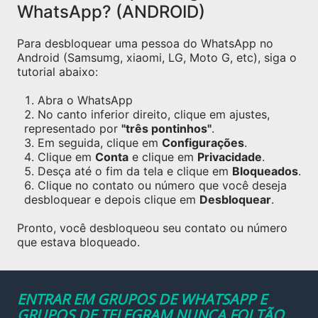
WhatsApp? (ANDROID)
Para desbloquear uma pessoa do WhatsApp no
Android (Samsumg, xiaomi, LG, Moto G, etc), siga o
tutorial abaixo:
Abra o WhatsApp
No canto inferior direito, clique em ajustes,
representado por
"três pontinhos"
.
Em seguida, clique em
Configurações
.
Clique em
Conta
e clique em
Privacidade
.
Desça até o fim da tela e clique em
Bloqueados
.
Clique no contato ou número que você deseja
desbloquear e depois clique em
Desbloquear
.
Pronto, você desbloqueou seu contato ou número
que estava bloqueado.
ENTRAR EM GRUPOS DE WHATSAPP E
GRUPOS DE TELEGRAM NUNCA FOI TÃO