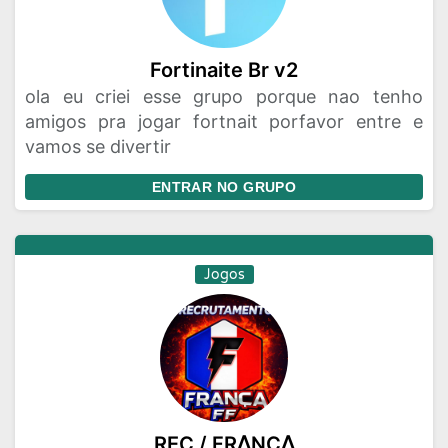
Fortinaite Br v2
ola eu criei esse grupo porque nao tenho
amigos pra jogar fortnait porfavor entre e
vamos se divertir
ENTRAR NO GRUPO
Jogos
REC / FRꓥNÇꓥ