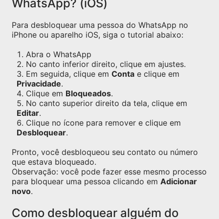
WhatsApp? (iOS)
Para desbloquear uma pessoa do WhatsApp no
iPhone ou aparelho iOS, siga o tutorial abaixo:
Abra o WhatsApp
No canto inferior direito, clique em ajustes.
Em seguida, clique em
Conta
e clique em
Privacidade
.
Clique em
Bloqueados
.
No canto superior direito da tela, clique em
Editar
.
Clique no ícone para remover e clique em
Desbloquear
.
Pronto, você desbloqueou seu contato ou número
que estava bloqueado.
Observação: você pode fazer esse mesmo processo
para bloquear uma pessoa clicando em
Adicionar
novo
.
Como desbloquear alguém do