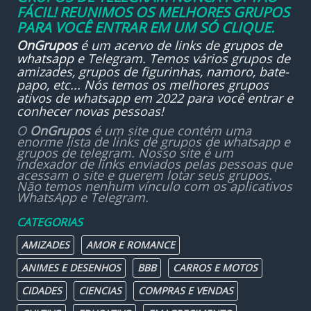
FÁCIL! REUNIMOS OS MELHORES GRUPOS
PARA VOCÊ ENTRAR EM UM SÓ CLIQUE.
OnGrupos
é um acervo de links de
grupos de
whatsapp
e Telegram. Temos vários grupos de
amizades, grupos de figurinhas, namoro, bate-
papo, etc... Nós temos os melhores grupos
ativos de whatsapp em 2022 para você entrar e
conhecer novas pessoas!
O
OnGrupos
é um site que contém uma
enorme lista de links de grupos de whatsapp e
grupos de telegram. Nosso site é um
indexador de links enviados pelas pessoas que
acessam o site e querem lotar seus grupos.
Não temos nenhum vínculo com os aplicativos
WhatsApp e Telegram.
CATEGORIAS
AMIZADES
AMOR E ROMANCE
ANIMES E DESENHOS
BBB
CARROS E MOTOS
CIDADES
CIENCIAS
COMPRAS E VENDAS