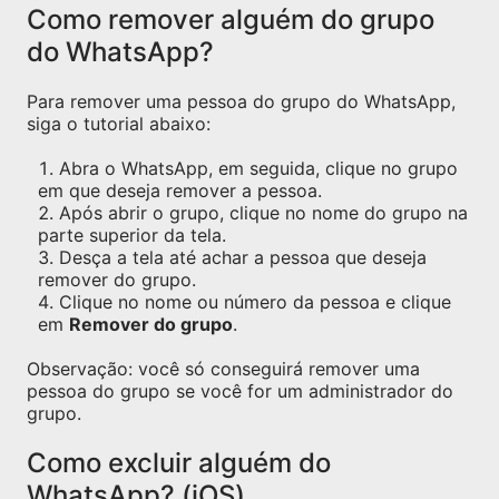
Como remover alguém do grupo
do WhatsApp?
Para remover uma pessoa do grupo do WhatsApp,
siga o tutorial abaixo:
Abra o WhatsApp, em seguida, clique no grupo
em que deseja remover a pessoa.
Após abrir o grupo, clique no nome do grupo na
parte superior da tela.
Desça a tela até achar a pessoa que deseja
remover do grupo.
Clique no nome ou número da pessoa e clique
em
Remover do grupo
.
Observação: você só conseguirá remover uma
pessoa do grupo se você for um administrador do
grupo.
Como excluir alguém do
WhatsApp? (iOS)