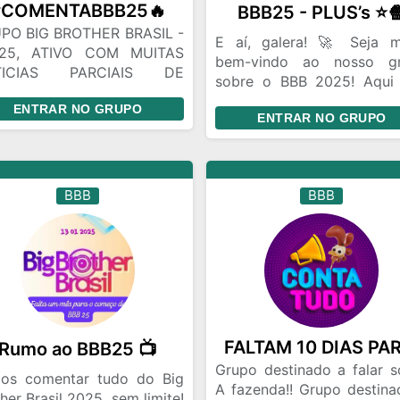
#COMENTABBB25🔥
BBB25 - PLUS’s ⭐️
PO BIG BROTHER BRASIL -
E aí, galera! 🚀 Seja m
25, ATIVO COM MUITAS
bem-vindo ao nosso g
TICIAS PARCIAIS DE
sobre o BBB 2025! Aqui
REDOES, SORTEIOS DE
lugar para fazer no
ENTRAR NO GRUPO
NTAS GLOBOPLAY,
ENTRAR NO GRUPO
amizades e discutir tudo s
REM E SE DIVIRTAM
o reality.
BBB
BBB
Rumo ao BBB25 📺
Grupo destinado a falar s
os comentar tudo do Big
A fazenda!! Grupo destina
her Brasil 2025, sem limite!