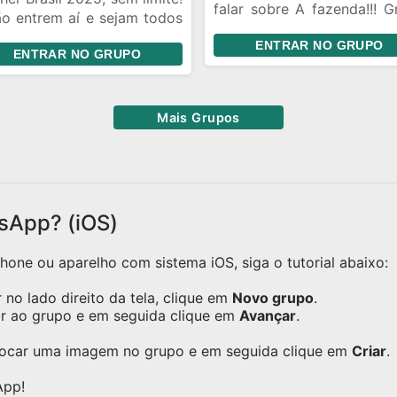
falar sobre A fazenda!!! G
ão entrem aí e sejam todos
destinado a falar sob
o bem-vindos!!!
ENTRAR NO GRUPO
fazenda!!! Grupo destina
ENTRAR NO GRUPO
falar sobre A fazenda!!!G
destinado a falar sob
fazenda!!! Grupo destina
Mais Grupos
falar sobre A fazenda!!!
sApp? (iOS)
one ou aparelho com sistema iOS, siga o tutorial abaixo:
no lado direito da tela, clique em
Novo grupo
.
ar ao grupo e em seguida clique em
Avançar
.
olocar uma imagem no grupo e em seguida clique em
Criar
.
App!