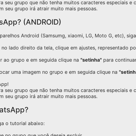
ra seu grupo que não tenha muitos caracteres especiais e
m seu grupo irá atrair muito mais pessoas.
tsApp? (ANDROID)
relhos Android (Samsumg, xiaomi, LG, Moto G, etc), siga o
no lado direito da tela, clique em ajustes, representado p
ar ao grupo e em seguida clique na
"setinha"
para continuar
locar uma imagem no grupo e em seguida clique na
"setinh
App!
ra seu grupo que não tenha muitos caracteres especiais e
m seu grupo irá atrair muito mais pessoas.
hatsApp?
a o tutorial abaixo:
e no grupo que você deseja excluir.