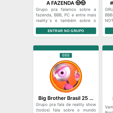
A FAZENDA 🤠🤠
Grupo pra falamos sobre a
GRU
fazenda, BBB, PC e entre mais
BBB
reality´s e também sobre o
NO
mundo dos famosos venha
PA
ENTRAR NO GRUPO
participar
CO
ENT
BBB
Big Brother Brasil 25 🎥🔥
Grupo pra fala de reality show
Vam
(todos) fala sobre o mundo
Brot