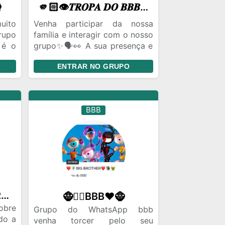

🫵🏻👁️𝑻𝑹𝑶𝑷𝑨 𝑫𝑶 𝑩𝑩𝑩 𝟐𝟓🔥🎡
uito
Venha participar da nossa
rupo
família e interagir com o nosso
 é o
grupo✨🗣️👀 A sua presença e
vas
muito importante no nosso
ENTRAR NO GRUPO
obre
meio, venha brincar, falar
sobre BBB, criar novas
amizades saudáveis e ficar
ligado em todas as novidades
BBB
sobre o BBB 25 que está
bombando, vem não fique de
fora dessa, vai perder essa
oportunidade????
FALTAM 10 DIAS PARA A FAZENDA 📣
🧌🧚‍♀️BBB❤️🧌
obre
Grupo do WhatsApp bbb
do a
venha torcer pelo seu