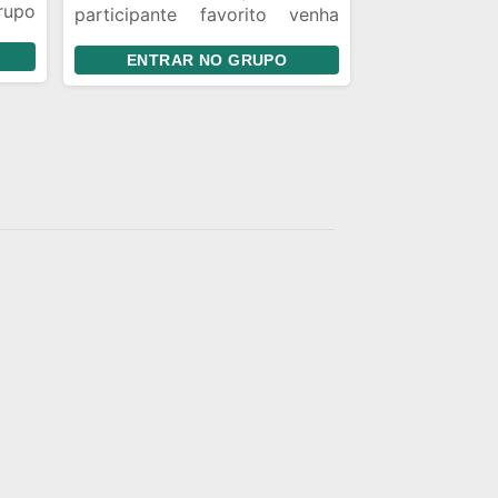
rupo
participante favorito venha
re A
rápido ❤️❤️ multirao toda hora
do a
ENTRAR NO GRUPO
rupo
re A
do a