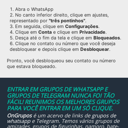
Abra o WhatsApp
No canto inferior direito, clique em ajustes,
representado por
"três pontinhos"
.
Em seguida, clique em
Configurações
.
Clique em
Conta
e clique em
Privacidade
.
Desça até o fim da tela e clique em
Bloqueados
.
Clique no contato ou número que você deseja
desbloquear e depois clique em
Desbloquear
.
Pronto, você desbloqueou seu contato ou número
que estava bloqueado.
ENTRAR EM GRUPOS DE WHATSAPP E
GRUPOS DE TELEGRAM NUNCA FOI TÃO
FÁCIL! REUNIMOS OS MELHORES GRUPOS
PARA VOCÊ ENTRAR EM UM SÓ CLIQUE.
OnGrupos
é um acervo de links de
grupos de
whatsapp
e Telegram. Temos vários grupos de
amizades, grupos de figurinhas, namoro, bate-