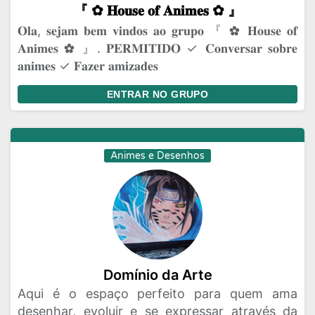
『 ✿⁠ 𝐇𝐨𝐮𝐬𝐞 𝐨𝐟 𝐀𝐧𝐢𝐦𝐞𝐬 ✿⁠ 』
𝐎𝐥𝐚, 𝐬𝐞𝐣𝐚𝐦 𝐛𝐞𝐦 𝐯𝐢𝐧𝐝𝐨𝐬 𝐚𝐨 𝐠𝐫𝐮𝐩𝐨 『 ✿⁠ 𝐇𝐨𝐮𝐬𝐞 𝐨𝐟
𝐀𝐧𝐢𝐦𝐞𝐬 ✿⁠ 』. 𝐏𝐄𝐑𝐌𝐈𝐓𝐈𝐃𝐎 ✓ 𝐂𝐨𝐧𝐯𝐞𝐫𝐬𝐚𝐫 𝐬𝐨𝐛𝐫𝐞
𝐚𝐧𝐢𝐦𝐞𝐬 ✓ 𝐅𝐚𝐳𝐞𝐫 𝐚𝐦𝐢𝐳𝐚𝐝𝐞𝐬
ENTRAR NO GRUPO
Animes e Desenhos
Domínio da Arte
Aqui é o espaço perfeito para quem ama
desenhar, evoluir e se expressar através da