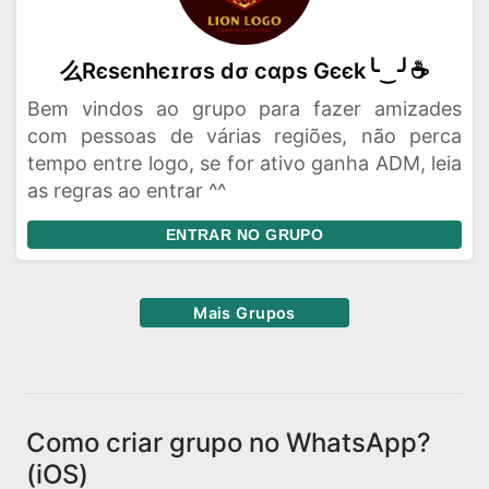
么Rєѕєnhєɪrσѕ dσ cαpѕ Gєєk╰‿╯☕
Bem vindos ao grupo para fazer amizades
com pessoas de várias regiões, não perca
tempo entre logo, se for ativo ganha ADM, leia
as regras ao entrar ^^
ENTRAR NO GRUPO
Mais Grupos
Como criar grupo no WhatsApp?
(iOS)