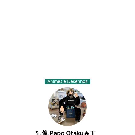
Animes e Desenhos
﹫.像.Papo Otaku🔥፝⃟