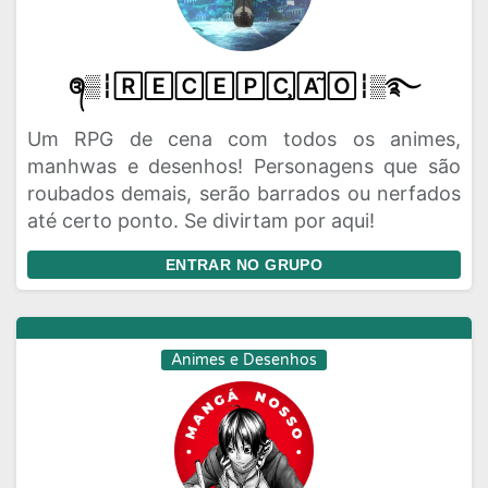
᭕▒┆🅁🄴🄲🄴🄿🄲̧🄰̃🄾┆▒࿐
Um RPG de cena com todos os animes,
manhwas e desenhos! Personagens que são
roubados demais, serão barrados ou nerfados
até certo ponto. Se divirtam por aqui!
ENTRAR NO GRUPO
Animes e Desenhos