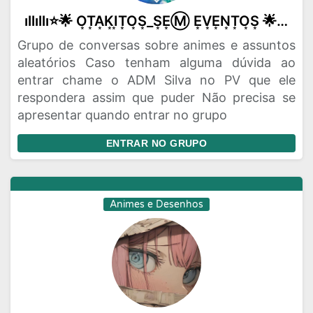
ıllıllı⭐🌟 O͙T͙A͙K͙I͙T͙O͙S͙_S͙E͙Ⓜ️ E͙V͙E͙N͙T͙O͙S͙ 🌟⭐ıllıllı
Grupo de conversas sobre animes e assuntos
aleatórios Caso tenham alguma dúvida ao
entrar chame o ADM Silva no PV que ele
respondera assim que puder Não precisa se
apresentar quando entrar no grupo
ENTRAR NO GRUPO
Animes e Desenhos