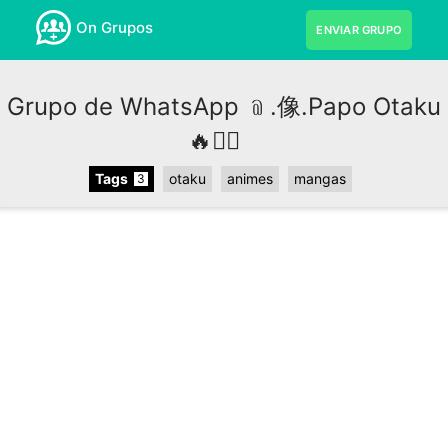
On Grupos
ENVIAR GRUPO
Grupo de WhatsApp ﹫.像.Papo Otaku
🔥፝⃟
Tags
otaku
animes
mangas
3