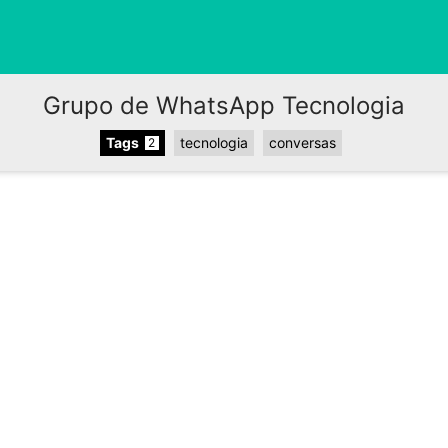
Grupo de WhatsApp Tecnologia
Tags
tecnologia
conversas
2