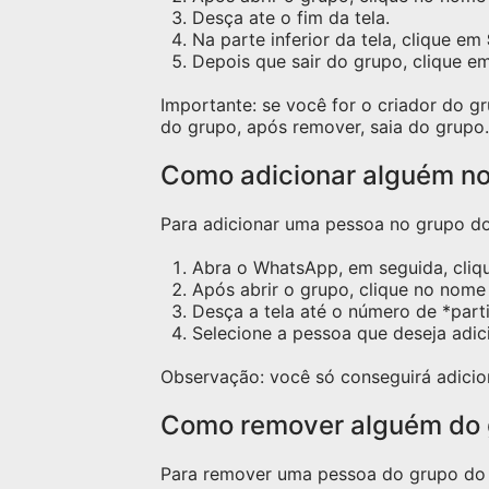
Desça ate o fim da tela.
Na parte inferior da tela, clique em
Depois que sair do grupo, clique e
Importante: se você for o criador do 
do grupo, após remover, saia do grupo.
Como adicionar alguém n
Para adicionar uma pessoa no grupo do 
Abra o WhatsApp, em seguida, cliq
Após abrir o grupo, clique no nome 
Desça a tela até o número de *part
Selecione a pessoa que deseja adic
Observação: você só conseguirá adicio
Como remover alguém do
Para remover uma pessoa do grupo do W