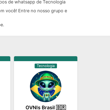
rupos de whatsapp de Tecnologia
m você! Entre no nosso grupo e
pe.
Tecnologia
OVNIs Brasil 🇧🇷