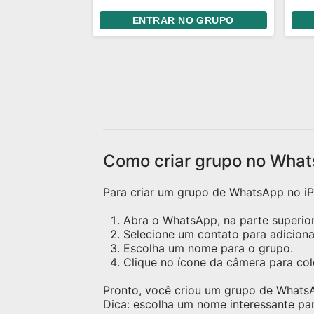
dedicados a explorar o vasto
na á
ENTRAR NO GRUPO
universo das linguagens de
programação, incluindo
JavaScript, PHP, Python e
muitas outras! Nosso objetivo
é criar um ambiente acolhedor
e colaborativo, onde
entusiastas, desenvolvedores
experientes e iniciantes
possam compartilhar
Como criar grupo no What
conhecimentos, experiências e
insights sobre as tecnologias
mais recentes e desafios do
Para criar um grupo de WhatsApp no iPh
mundo da programação.
Abra o WhatsApp, na parte superior 
Selecione um contato para adicion
Escolha um nome para o grupo.
Clique no ícone da câmera para c
Pronto, você criou um grupo de Whats
Dica: escolha um nome interessante pa