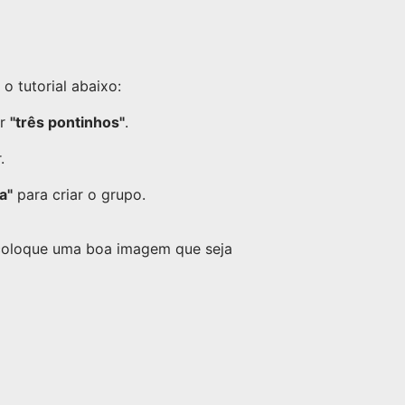
 tutorial abaixo:
or
"três pontinhos"
.
.
a"
para criar o grupo.
 coloque uma boa imagem que seja