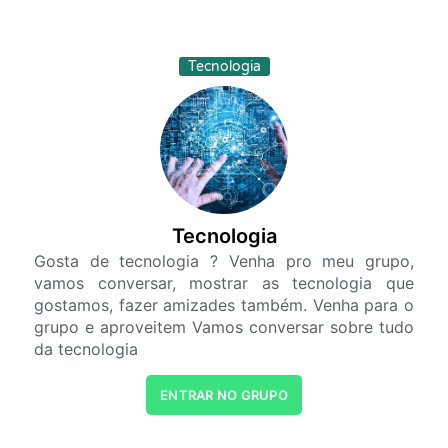
Tecnologia
Tecnologia
Gosta de tecnologia ? Venha pro meu grupo,
vamos conversar, mostrar as tecnologia que
gostamos, fazer amizades também. Venha para o
grupo e aproveitem Vamos conversar sobre tudo
da tecnologia
ENTRAR NO GRUPO