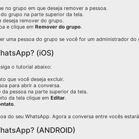
ue no grupo em que deseja remover a pessoa.
do grupo na parte superior da tela.
e deseja remover do grupo.
oa e clique em
Remover do grupo
.
er uma pessoa do grupo se você for um administrador do 
hatsApp? (iOS)
iga o tutorial abaixo:
o que você deseja excluir.
oa para abrir a conversa.
 da pessoa na parte superior da tela.
eito da tela clique em
Editar
.
ontato
.
oa do seu WhatsApp. Agora a conversa entre vocês estará 
WhatsApp? (ANDROID)