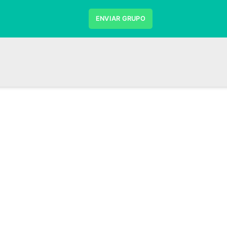
ENVIAR GRUPO