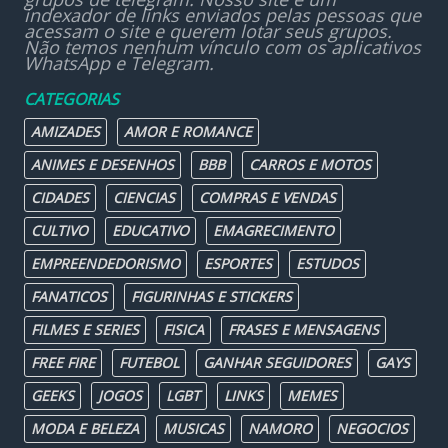
indexador de links enviados pelas pessoas que
acessam o site e querem lotar seus grupos.
Não temos nenhum vínculo com os aplicativos
WhatsApp e Telegram.
CATEGORIAS
AMIZADES
AMOR E ROMANCE
ANIMES E DESENHOS
BBB
CARROS E MOTOS
CIDADES
CIENCIAS
COMPRAS E VENDAS
CULTIVO
EDUCATIVO
EMAGRECIMENTO
EMPREENDEDORISMO
ESPORTES
ESTUDOS
FANATICOS
FIGURINHAS E STICKERS
FILMES E SERIES
FISICA
FRASES E MENSAGENS
FREE FIRE
FUTEBOL
GANHAR SEGUIDORES
GAYS
GEEKS
JOGOS
LGBT
LINKS
MEMES
MODA E BELEZA
MUSICAS
NAMORO
NEGOCIOS