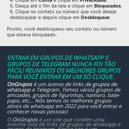
Clique em
Conta
e clique em
Privacidade
.
Desça até o fim da tela e clique em
Bloqueados
.
Clique no contato ou número que você deseja
desbloquear e depois clique em
Desbloquear
.
Pronto, você desbloqueou seu contato ou número
que estava bloqueado.
ENTRAR EM GRUPOS DE WHATSAPP E
GRUPOS DE TELEGRAM NUNCA FOI TÃO
FÁCIL! REUNIMOS OS MELHORES GRUPOS
PARA VOCÊ ENTRAR EM UM SÓ CLIQUE.
OnGrupos
é um acervo de links de
grupos de
whatsapp
e Telegram. Temos vários grupos de
amizades, grupos de figurinhas, namoro, bate-
papo, etc... Nós temos os melhores grupos
ativos de whatsapp em 2022 para você entrar e
conhecer novas pessoas!
O
OnGrupos
é um site que contém uma
enorme lista de links de grupos de whatsapp e
grupos de telegram. Nosso site é um