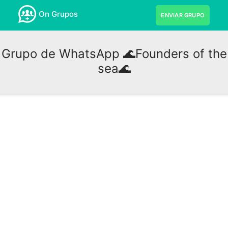
On Grupos
ENVIAR GRUPO
Grupo de WhatsApp 🌊Founders of the
sea🌊