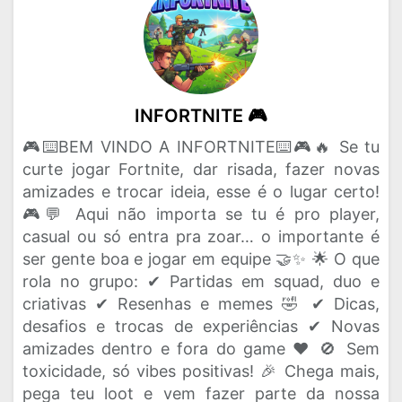
INFORTNITE 🎮
🎮⌨️BEM VINDO A INFORTNITE⌨️🎮🔥 Se tu
curte jogar Fortnite, dar risada, fazer novas
amizades e trocar ideia, esse é o lugar certo!
🎮💬 Aqui não importa se tu é pro player,
casual ou só entra pra zoar… o importante é
ser gente boa e jogar em equipe 🤝✨ 🌟 O que
rola no grupo: ✔ Partidas em squad, duo e
criativas ✔ Resenhas e memes 🤣 ✔ Dicas,
desafios e trocas de experiências ✔ Novas
amizades dentro e fora do game ❤️ 🚫 Sem
toxicidade, só vibes positivas! 🎉 Chega mais,
pega teu loot e vem fazer parte da nossa