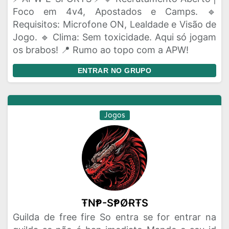
Foco em 4v4, Apostados e Camps. 🔹
Requisitos: Microfone ON, Lealdade e Visão de
Jogo. 🔹 Clima: Sem toxicidade. Aqui só jogam
os brabos! 📍 Rumo ao topo com a APW!
ENTRAR NO GRUPO
Jogos
ŦNⱣ-SⱣØɌŦS
Guilda de free fire So entra se for entrar na