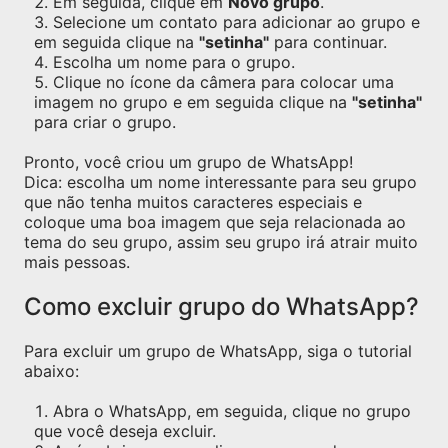
Em seguida, clique em
Novo grupo
.
Selecione um contato para adicionar ao grupo e
em seguida clique na
"setinha"
para continuar.
Escolha um nome para o grupo.
Clique no ícone da câmera para colocar uma
imagem no grupo e em seguida clique na
"setinha"
para criar o grupo.
Pronto, você criou um grupo de WhatsApp!
Dica: escolha um nome interessante para seu grupo
que não tenha muitos caracteres especiais e
coloque uma boa imagem que seja relacionada ao
tema do seu grupo, assim seu grupo irá atrair muito
mais pessoas.
Como excluir grupo do WhatsApp?
Para excluir um grupo de WhatsApp, siga o tutorial
abaixo:
Abra o WhatsApp, em seguida, clique no grupo
que você deseja excluir.