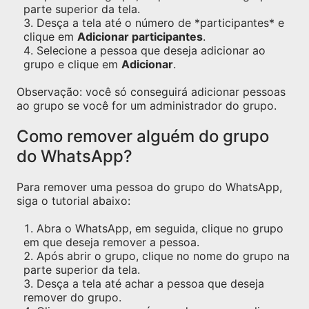
parte superior da tela.
Desça a tela até o número de *participantes* e
clique em
Adicionar participantes
.
Selecione a pessoa que deseja adicionar ao
grupo e clique em
Adicionar
.
Observação: você só conseguirá adicionar pessoas
ao grupo se você for um administrador do grupo.
Como remover alguém do grupo
do WhatsApp?
Para remover uma pessoa do grupo do WhatsApp,
siga o tutorial abaixo:
Abra o WhatsApp, em seguida, clique no grupo
em que deseja remover a pessoa.
Após abrir o grupo, clique no nome do grupo na
parte superior da tela.
Desça a tela até achar a pessoa que deseja
remover do grupo.