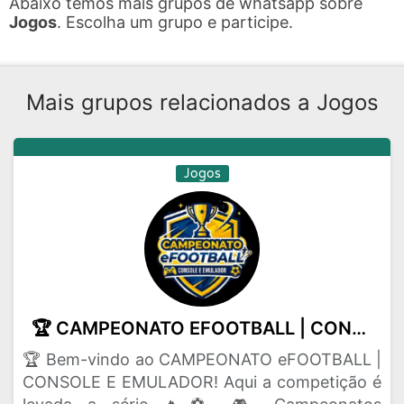
Abaixo temos mais grupos de whatsapp sobre
Jogos
. Escolha um grupo e participe.
Mais grupos relacionados a Jogos
Jogos
🏆 CAMPEONATO EFOOTBALL | CONSOLE E EMULADOR
🏆 Bem-vindo ao CAMPEONATO eFOOTBALL |
CONSOLE E EMULADOR! Aqui a competição é