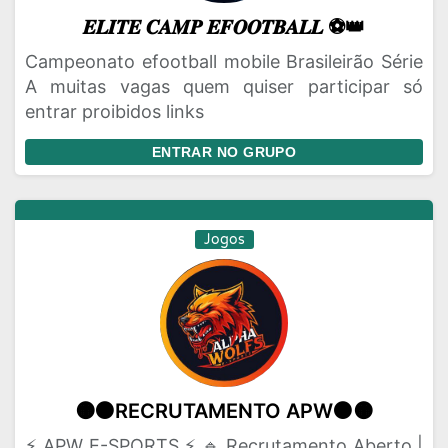
𝑬𝑳𝑰𝑻𝑬 𝑪𝑨𝑴𝑷 𝑬𝑭𝑶𝑶𝑻𝑩𝑨𝑳𝑳 ⚽👑
Campeonato efootball mobile Brasileirão Série
A muitas vagas quem quiser participar só
entrar proibidos links
ENTRAR NO GRUPO
Jogos
🟠⚫️RECRUTAMENTO APW⚫️🟠
⚡️ APW E-SPORTS ⚡️ 🔹 Recrutamento Aberto |