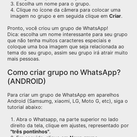
Escolha um nome para o grupo.
Clique no ícone da câmera para colocar uma
imagem no grupo e em seguida clique em
Criar
.
Pronto, você criou um grupo de WhatsApp!
Dica: escolha um nome interessante para seu grupo
que não tenha muitos caracteres especiais e
coloque uma boa imagem que seja relacionada ao
tema do seu grupo, assim seu grupo irá atrair muito
mais pessoas.
Como criar grupo no WhatsApp?
(ANDROID)
Para criar um grupo de WhatsApp em aparelhos
Android (Samsumg, xiaomi, LG, Moto G, etc), siga o
tutorial abaixo:
Abra o Whatsapp, na parte superior no lado
direito da tela, clique em ajustes, representado por
"três pontinhos"
.