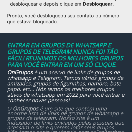
desbloquear e depois clique em
Desbloquear
.
Pronto, você desbloqueou seu contato ou número
que estava bloqueado.
ENTRAR EM GRUPOS DE WHATSAPP E
GRUPOS DE TELEGRAM NUNCA FOI TÃO
FÁCIL! REUNIMOS OS MELHORES GRUPOS
PARA VOCÊ ENTRAR EM UM SÓ CLIQUE.
OnGrupos
é um acervo de links de
grupos de
whatsapp
e Telegram. Temos vários grupos de
amizades, grupos de figurinhas, namoro, bate-
papo, etc... Nós temos os melhores grupos
ativos de whatsapp em 2022 para você entrar e
conhecer novas pessoas!
O
OnGrupos
é um site que contém uma
enorme lista de links de grupos de whatsapp e
grupos de telegram. Nosso site é um
indexador de links enviados pelas pessoas que
acessam o site e querem lotar seus grupos.