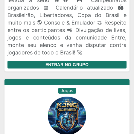
levada a sério 🔥⚽ 🎮 Campeonatos
organizados 📅 Calendário atualizado 🏟️
Brasileirão, Libertadores, Copa do Brasil e
muito mais 🌎 Console & Emulador 🤝 Respeito
entre os participantes 📲 Divulgação de lives,
jogos e conteúdos da comunidade Entre,
monte seu elenco e venha disputar contra
jogadores de todo o Brasil! 🚀
ENTRAR NO GRUPO
Jogos