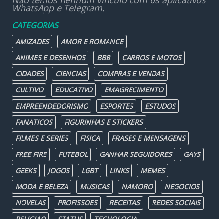
Não temos nenhum vínculo com os aplicativos
WhatsApp e Telegram.
CATEGORIAS
AMIZADES
AMOR E ROMANCE
ANIMES E DESENHOS
BBB
CARROS E MOTOS
CIDADES
CIENCIAS
COMPRAS E VENDAS
CULTIVO
EDUCATIVO
EMAGRECIMENTO
EMPREENDEDORISMO
ESPORTES
ESTUDOS
FANATICOS
FIGURINHAS E STICKERS
FILMES E SERIES
FISICA
FRASES E MENSAGENS
FREE FIRE
FUTEBOL
GANHAR SEGUIDORES
GAYS
GEEKS
JOGOS
LGBT
LINKS
MEMES
MODA E BELEZA
MUSICAS
NAMORO
NEGOCIOS
NOVELAS
PROFISSOES
RECEITAS
REDES SOCIAIS
RELIGIAO
STATUS
TECNOLOGIA