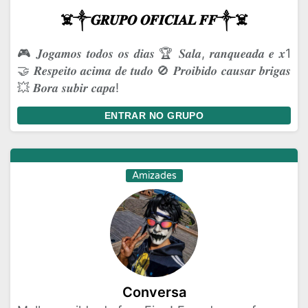
☠️༒𝑮𝑹𝑼𝑷𝑶 𝑶𝑭𝑰𝑪𝑰𝑨𝑳 𝑭𝑭༒☠️
🎮 𝑱𝒐𝒈𝒂𝒎𝒐𝒔 𝒕𝒐𝒅𝒐𝒔 𝒐𝒔 𝒅𝒊𝒂𝒔 🏆 𝑺𝒂𝒍𝒂, 𝒓𝒂𝒏𝒒𝒖𝒆𝒂𝒅𝒂 𝒆 𝒙1
🤝 𝑹𝒆𝒔𝒑𝒆𝒊𝒕𝒐 𝒂𝒄𝒊𝒎𝒂 𝒅𝒆 𝒕𝒖𝒅𝒐 🚫 𝑷𝒓𝒐𝒊𝒃𝒊𝒅𝒐 𝒄𝒂𝒖𝒔𝒂𝒓 𝒃𝒓𝒊𝒈𝒂𝒔
💥 𝑩𝒐𝒓𝒂 𝒔𝒖𝒃𝒊𝒓 𝒄𝒂𝒑𝒂!
ENTRAR NO GRUPO
Amizades
Conversa