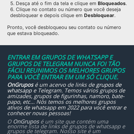
Desça até o fim da tela e clique em
Bloqueados
.
Clique no contato ou número que você deseja
desbloquear e depois clique em
Desbloquear
.
Pronto, você desbloqueou seu contato ou número
que estava bloqueado.
ENTRAR EM GRUPOS DE WHATSAPP E
GRUPOS DE TELEGRAM NUNCA FOI TÃO
FÁCIL! REUNIMOS OS MELHORES GRUPOS
PARA VOCÊ ENTRAR EM UM SÓ CLIQUE.
OnGrupos
é um acervo de links de
grupos de
whatsapp
e Telegram. Temos vários grupos de
amizades, grupos de figurinhas, namoro, bate-
papo, etc... Nós temos os melhores grupos
ativos de whatsapp em 2022 para você entrar e
conhecer novas pessoas!
O
OnGrupos
é um site que contém uma
enorme lista de links de grupos de whatsapp e
grupos de telegram. Nosso site é um