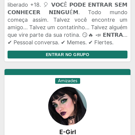
liberado +18. 🎈 𝗩𝗢𝗖Ê 𝗣𝗢𝗗𝗘 𝗘𝗡𝗧𝗥𝗔𝗥 𝗦𝗘𝗠
𝗖𝗢𝗡𝗛𝗘𝗖𝗘𝗥 𝗡𝗜𝗡𝗚𝗨É𝗠. Todo mundo
começa assim. Talvez você encontre um
amigo... Talvez um contatinho... Talvez alguém
que vire parte da sua rotina. 😏🔥 📣 𝗘𝗡𝗧𝗥𝗔...
✔ Pessoal conversa. ✔ Memes. ✔ Flertes.
ENTRAR NO GRUPO
Amizades
E-Girl