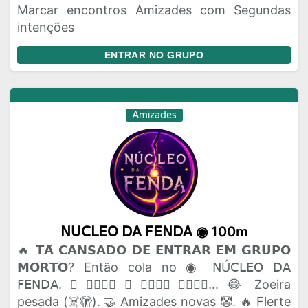
Marcar encontros Amizades com Segundas
intenções
ENTRAR NO GRUPO
Amizades
𝖭𝖴𝖢𝖫𝖤𝖮 𝖣𝖠 𝖥𝖤𝖭𝖣𝖠 ◉ 100m
🔥 𝗧𝗔́ 𝗖𝗔𝗡𝗦𝗔𝗗𝗢 𝗗𝗘 𝗘𝗡𝗧𝗥𝗔𝗥 𝗘𝗠 𝗚𝗥𝗨𝗣𝗢
𝗠𝗢𝗥𝗧𝗢? Então cola no ◉ 𝖭Ú𝖢𝖫𝖤𝖮 𝖣𝖠
𝖥𝖤𝖭𝖣𝖠. 🫟 𝗔𝗤𝗨𝗜 𝗢 𝗣𝗔𝗣𝗢 𝗙𝗟𝗨𝗜... 😂 Zoeira
pesada (☠️🫣). 🤝 Amizades novas 🤡. 🔥 Flerte