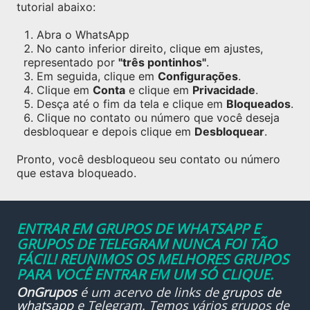
tutorial abaixo:
Abra o WhatsApp
No canto inferior direito, clique em ajustes,
representado por
"três pontinhos"
.
Em seguida, clique em
Configurações
.
Clique em
Conta
e clique em
Privacidade
.
Desça até o fim da tela e clique em
Bloqueados
.
Clique no contato ou número que você deseja
desbloquear e depois clique em
Desbloquear
.
Pronto, você desbloqueou seu contato ou número
que estava bloqueado.
ENTRAR EM GRUPOS DE WHATSAPP E
GRUPOS DE TELEGRAM NUNCA FOI TÃO
FÁCIL! REUNIMOS OS MELHORES GRUPOS
PARA VOCÊ ENTRAR EM UM SÓ CLIQUE.
OnGrupos
é um acervo de links de
grupos de
whatsapp
e Telegram. Temos vários grupos de