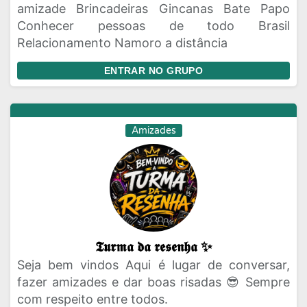
amizade Brincadeiras Gincanas Bate Papo
Conhecer pessoas de todo Brasil
Relacionamento Namoro a distância
ENTRAR NO GRUPO
Amizades
𝕿𝖚𝖗𝖒𝖆 𝖉𝖆 𝖗𝖊𝖘𝖊𝖓𝖍𝖆 ✨
Seja bem vindos Aqui é lugar de conversar,
fazer amizades e dar boas risadas 😎 Sempre
com respeito entre todos.