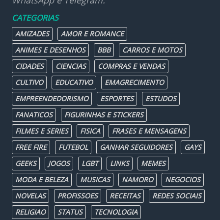
WhatsApp e Telegram.
CATEGORIAS
AMIZADES
AMOR E ROMANCE
ANIMES E DESENHOS
BBB
CARROS E MOTOS
CIDADES
CIENCIAS
COMPRAS E VENDAS
CULTIVO
EDUCATIVO
EMAGRECIMENTO
EMPREENDEDORISMO
ESPORTES
ESTUDOS
FANATICOS
FIGURINHAS E STICKERS
FILMES E SERIES
FISICA
FRASES E MENSAGENS
FREE FIRE
FUTEBOL
GANHAR SEGUIDORES
GAYS
GEEKS
JOGOS
LGBT
LINKS
MEMES
MODA E BELEZA
MUSICAS
NAMORO
NEGOCIOS
NOVELAS
PROFISSOES
RECEITAS
REDES SOCIAIS
RELIGIAO
STATUS
TECNOLOGIA