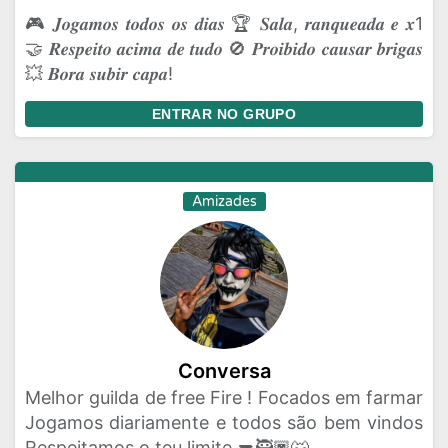
🎮 𝑱𝒐𝒈𝒂𝒎𝒐𝒔 𝒕𝒐𝒅𝒐𝒔 𝒐𝒔 𝒅𝒊𝒂𝒔 🏆 𝑺𝒂𝒍𝒂, 𝒓𝒂𝒏𝒒𝒖𝒆𝒂𝒅𝒂 𝒆 𝒙1
🤝 𝑹𝒆𝒔𝒑𝒆𝒊𝒕𝒐 𝒂𝒄𝒊𝒎𝒂 𝒅𝒆 𝒕𝒖𝒅𝒐 🚫 𝑷𝒓𝒐𝒊𝒃𝒊𝒅𝒐 𝒄𝒂𝒖𝒔𝒂𝒓 𝒃𝒓𝒊𝒈𝒂𝒔
💥 𝑩𝒐𝒓𝒂 𝒔𝒖𝒃𝒊𝒓 𝒄𝒂𝒑𝒂!
ENTRAR NO GRUPO
Amizades
Conversa
Melhor guilda de free Fire ! Focados em farmar
Jogamos diariamente e todos são bem vindos
Respeitamos o teu limite 🔫🥷🏿🐺