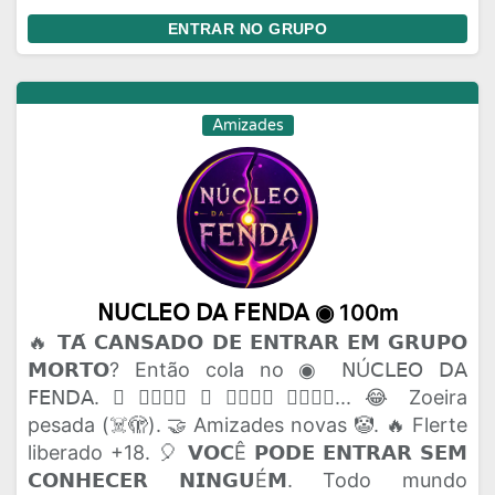
ENTRAR NO GRUPO
Amizades
𝖭𝖴𝖢𝖫𝖤𝖮 𝖣𝖠 𝖥𝖤𝖭𝖣𝖠 ◉ 100m
🔥 𝗧𝗔́ 𝗖𝗔𝗡𝗦𝗔𝗗𝗢 𝗗𝗘 𝗘𝗡𝗧𝗥𝗔𝗥 𝗘𝗠 𝗚𝗥𝗨𝗣𝗢
𝗠𝗢𝗥𝗧𝗢? Então cola no ◉ 𝖭Ú𝖢𝖫𝖤𝖮 𝖣𝖠
𝖥𝖤𝖭𝖣𝖠. 🫟 𝗔𝗤𝗨𝗜 𝗢 𝗣𝗔𝗣𝗢 𝗙𝗟𝗨𝗜... 😂 Zoeira
pesada (☠️🫣). 🤝 Amizades novas 🤡. 🔥 Flerte
liberado +18. 🎈 𝗩𝗢𝗖Ê 𝗣𝗢𝗗𝗘 𝗘𝗡𝗧𝗥𝗔𝗥 𝗦𝗘𝗠
𝗖𝗢𝗡𝗛𝗘𝗖𝗘𝗥 𝗡𝗜𝗡𝗚𝗨É𝗠. Todo mundo