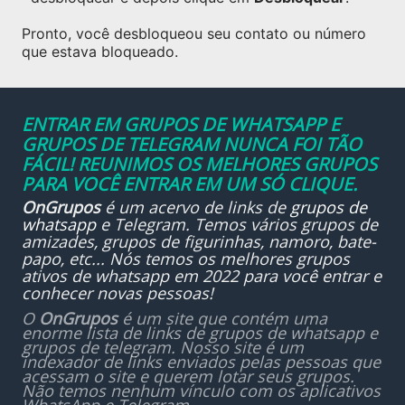
Pronto, você desbloqueou seu contato ou número
que estava bloqueado.
ENTRAR EM GRUPOS DE WHATSAPP E
GRUPOS DE TELEGRAM NUNCA FOI TÃO
FÁCIL! REUNIMOS OS MELHORES GRUPOS
PARA VOCÊ ENTRAR EM UM SÓ CLIQUE.
OnGrupos
é um acervo de links de
grupos de
whatsapp
e Telegram. Temos vários grupos de
amizades, grupos de figurinhas, namoro, bate-
papo, etc... Nós temos os melhores grupos
ativos de whatsapp em 2022 para você entrar e
conhecer novas pessoas!
O
OnGrupos
é um site que contém uma
enorme lista de links de grupos de whatsapp e
grupos de telegram. Nosso site é um
indexador de links enviados pelas pessoas que
acessam o site e querem lotar seus grupos.
Não temos nenhum vínculo com os aplicativos