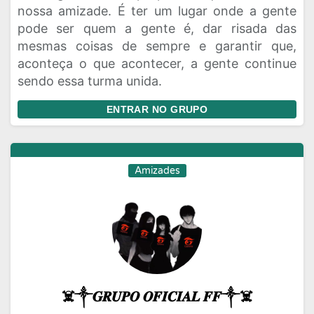
nossa amizade. É ter um lugar onde a gente
pode ser quem a gente é, dar risada das
mesmas coisas de sempre e garantir que,
aconteça o que acontecer, a gente continue
sendo essa turma unida.
ENTRAR NO GRUPO
Amizades
☠️༒𝑮𝑹𝑼𝑷𝑶 𝑶𝑭𝑰𝑪𝑰𝑨𝑳 𝑭𝑭༒☠️