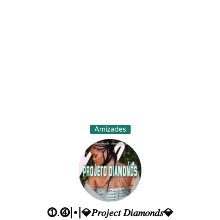
Amizades
⓵.⓸|•|💎𝑃𝑟𝑜𝑗𝑒𝑐𝑡 𝐷𝑖𝑎𝑚𝑜𝑛𝑑𝑠💎