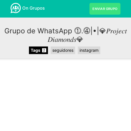
On Grupos
ENVIAR GRUPO
Grupo de WhatsApp ⓵.⓸|•|💎𝑃𝑟𝑜𝑗𝑒𝑐𝑡
𝐷𝑖𝑎𝑚𝑜𝑛𝑑𝑠💎
Tags
seguidores
instagram
2