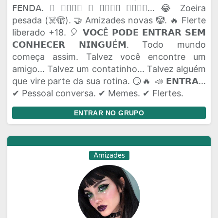
𝖥𝖤𝖭𝖣𝖠. 🫟 𝗔𝗤𝗨𝗜 𝗢 𝗣𝗔𝗣𝗢 𝗙𝗟𝗨𝗜... 😂 Zoeira
pesada (☠️🫣). 🤝 Amizades novas 🤡. 🔥 Flerte
liberado +18. 🎈 𝗩𝗢𝗖Ê 𝗣𝗢𝗗𝗘 𝗘𝗡𝗧𝗥𝗔𝗥 𝗦𝗘𝗠
𝗖𝗢𝗡𝗛𝗘𝗖𝗘𝗥 𝗡𝗜𝗡𝗚𝗨É𝗠. Todo mundo
começa assim. Talvez você encontre um
amigo... Talvez um contatinho... Talvez alguém
que vire parte da sua rotina. 😏🔥 📣 𝗘𝗡𝗧𝗥𝗔...
✔ Pessoal conversa. ✔ Memes. ✔ Flertes.
ENTRAR NO GRUPO
Amizades