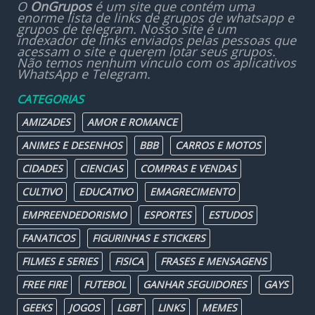
O
OnGrupos
é um site que contém uma
enorme lista de links de grupos de whatsapp e
grupos de telegram. Nosso site é um
indexador de links enviados pelas pessoas que
acessam o site e querem lotar seus grupos.
Não temos nenhum vínculo com os aplicativos
WhatsApp e Telegram.
CATEGORIAS
AMIZADES
AMOR E ROMANCE
ANIMES E DESENHOS
BBB
CARROS E MOTOS
CIDADES
CIENCIAS
COMPRAS E VENDAS
CULTIVO
EDUCATIVO
EMAGRECIMENTO
EMPREENDEDORISMO
ESPORTES
ESTUDOS
FANATICOS
FIGURINHAS E STICKERS
FILMES E SERIES
FISICA
FRASES E MENSAGENS
FREE FIRE
FUTEBOL
GANHAR SEGUIDORES
GAYS
GEEKS
JOGOS
LGBT
LINKS
MEMES