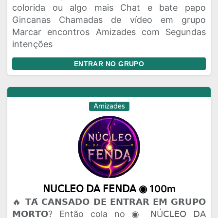
colorida ou algo mais Chat e bate papo
Gincanas Chamadas de vídeo em grupo
Marcar encontros Amizades com Segundas
intenções
ENTRAR NO GRUPO
Amizades
𝖭𝖴𝖢𝖫𝖤𝖮 𝖣𝖠 𝖥𝖤𝖭𝖣𝖠 ◉ 100m
🔥 𝗧𝗔́ 𝗖𝗔𝗡𝗦𝗔𝗗𝗢 𝗗𝗘 𝗘𝗡𝗧𝗥𝗔𝗥 𝗘𝗠 𝗚𝗥𝗨𝗣𝗢
𝗠𝗢𝗥𝗧𝗢? Então cola no ◉ 𝖭Ú𝖢𝖫𝖤𝖮 𝖣𝖠