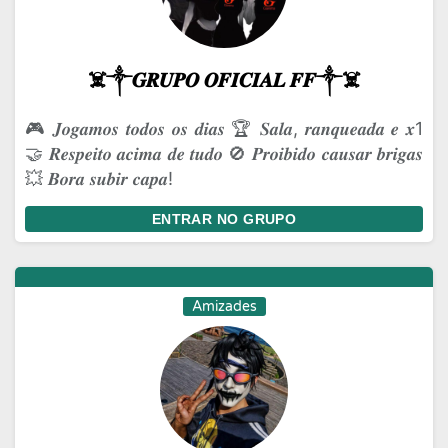
☠️༒𝑮𝑹𝑼𝑷𝑶 𝑶𝑭𝑰𝑪𝑰𝑨𝑳 𝑭𝑭༒☠️
🎮 𝑱𝒐𝒈𝒂𝒎𝒐𝒔 𝒕𝒐𝒅𝒐𝒔 𝒐𝒔 𝒅𝒊𝒂𝒔 🏆 𝑺𝒂𝒍𝒂, 𝒓𝒂𝒏𝒒𝒖𝒆𝒂𝒅𝒂 𝒆 𝒙1
🤝 𝑹𝒆𝒔𝒑𝒆𝒊𝒕𝒐 𝒂𝒄𝒊𝒎𝒂 𝒅𝒆 𝒕𝒖𝒅𝒐 🚫 𝑷𝒓𝒐𝒊𝒃𝒊𝒅𝒐 𝒄𝒂𝒖𝒔𝒂𝒓 𝒃𝒓𝒊𝒈𝒂𝒔
💥 𝑩𝒐𝒓𝒂 𝒔𝒖𝒃𝒊𝒓 𝒄𝒂𝒑𝒂!
ENTRAR NO GRUPO
Amizades