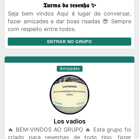
𝕿𝖚𝖗𝖒𝖆 𝖉𝖆 𝖗𝖊𝖘𝖊𝖓𝖍𝖆 ✨
Seja bem vindos Aqui é lugar de conversar,
fazer amizades e dar boas risadas 😎 Sempre
com respeito entre todos.
ENTRAR NO GRUPO
Amizades
Los vadios
🔥 BEM-VINDOS AO GRUPO 🔥 Este grupo foi
criado para resenhas de todo tipo, fazer