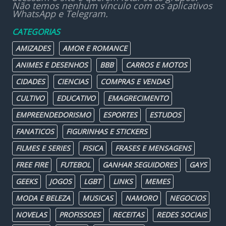
Não temos nenhum vínculo com os aplicativos
WhatsApp e Telegram.
CATEGORIAS
AMIZADES
AMOR E ROMANCE
ANIMES E DESENHOS
BBB
CARROS E MOTOS
CIDADES
CIENCIAS
COMPRAS E VENDAS
CULTIVO
EDUCATIVO
EMAGRECIMENTO
EMPREENDEDORISMO
ESPORTES
ESTUDOS
FANATICOS
FIGURINHAS E STICKERS
FILMES E SERIES
FISICA
FRASES E MENSAGENS
FREE FIRE
FUTEBOL
GANHAR SEGUIDORES
GAYS
GEEKS
JOGOS
LGBT
LINKS
MEMES
MODA E BELEZA
MUSICAS
NAMORO
NEGOCIOS
NOVELAS
PROFISSOES
RECEITAS
REDES SOCIAIS