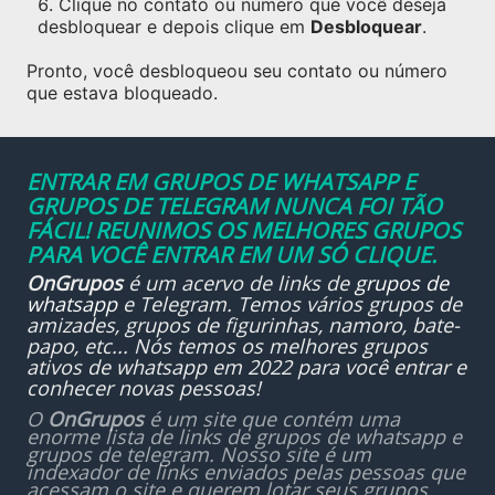
Clique no contato ou número que você deseja
desbloquear e depois clique em
Desbloquear
.
Pronto, você desbloqueou seu contato ou número
que estava bloqueado.
ENTRAR EM GRUPOS DE WHATSAPP E
GRUPOS DE TELEGRAM NUNCA FOI TÃO
FÁCIL! REUNIMOS OS MELHORES GRUPOS
PARA VOCÊ ENTRAR EM UM SÓ CLIQUE.
OnGrupos
é um acervo de links de
grupos de
whatsapp
e Telegram. Temos vários grupos de
amizades, grupos de figurinhas, namoro, bate-
papo, etc... Nós temos os melhores grupos
ativos de whatsapp em 2022 para você entrar e
conhecer novas pessoas!
O
OnGrupos
é um site que contém uma
enorme lista de links de grupos de whatsapp e
grupos de telegram. Nosso site é um
indexador de links enviados pelas pessoas que
acessam o site e querem lotar seus grupos.