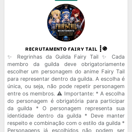
ʀᴇᴄʀᴜᴛᴀᴍᴇɴᴛᴏ ғᴀɪʀʏ ᴛᴀɪʟ ┋֍
✨ Regrinhas da Guilda Fairy Tail ✨ Cada
membro da guilda deve obrigatoriamente
escolher um personagem do anime Fairy Tail
para representar dentro da guilda. A escolha é
única, ou seja, não pode repetir personagem
entre os membros. ⚠️ Importante: * A escolha
do personagem é obrigatória para participar
da guilda * O personagem representa sua
identidade dentro da guilda * Deve manter
respeito e combinação com o estilo da guilda *
Personagens já escolhidos não podem ser