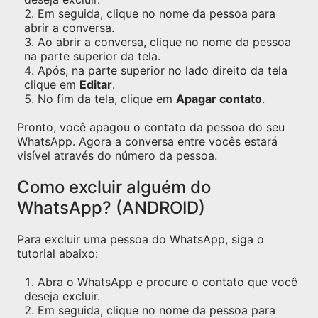
Em seguida, clique no nome da pessoa para
abrir a conversa.
Ao abrir a conversa, clique no nome da pessoa
na parte superior da tela.
Após, na parte superior no lado direito da tela
clique em
Editar
.
No fim da tela, clique em
Apagar contato
.
Pronto, você apagou o contato da pessoa do seu
WhatsApp. Agora a conversa entre vocês estará
visível através do número da pessoa.
Como excluir alguém do
WhatsApp? (ANDROID)
Para excluir uma pessoa do WhatsApp, siga o
tutorial abaixo:
Abra o WhatsApp e procure o contato que você
deseja excluir.
Em seguida, clique no nome da pessoa para