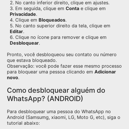
No canto inferior direito, clique em ajustes.
Em seguida, clique em
Conta
e clique em
Privacidade
.
Clique em
Bloqueados
.
No canto superior direito da tela, clique em
Editar
.
Clique no ícone para remover e clique em
Desbloquear
.
Pronto, você desbloqueou seu contato ou número
que estava bloqueado.
Observação: você pode fazer esse mesmo processo
para bloquear uma pessoa clicando em
Adicionar
novo
.
Como desbloquear alguém do
WhatsApp? (ANDROID)
Para desbloquear uma pessoa do WhatsApp no
Android (Samsumg, xiaomi, LG, Moto G, etc), siga o
tutorial abaixo: