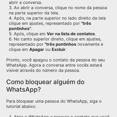
abrir a conversa.
Ao abrir a conversa, clique no nome da pessoa
na parte superior da tela.
Após, na parte superior no lado direito da tela
clique em ajustes, representado por
"três
pontinhos"
.
Após, clique em
Ver na lista de contatos
.
No canto superior direito, clique em ajustes,
representado por
"três pontinhos
novamente e
clique em
Apagar
ou
Excluir
.
Pronto, você apagou o contato da pessoa do seu
WhatsApp. Agora a conversa entre vocês estará
visível através do número da pessoa.
Como bloquear alguém do
WhatsApp?
Para bloquear uma pessoa do WhatsApp, siga o
tutorial abaixo:
Abra o WhatsApp e procure o contato que você