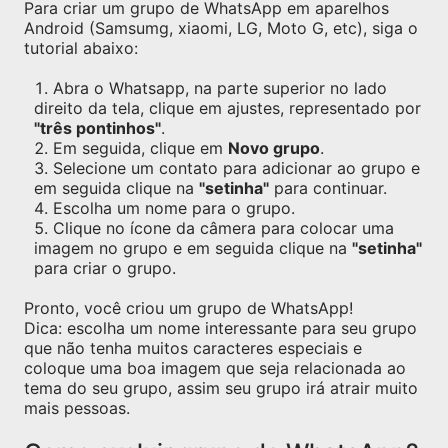
Para criar um grupo de WhatsApp em aparelhos
Android (Samsumg, xiaomi, LG, Moto G, etc), siga o
tutorial abaixo:
Abra o Whatsapp, na parte superior no lado
direito da tela, clique em ajustes, representado por
"três pontinhos"
.
Em seguida, clique em
Novo grupo
.
Selecione um contato para adicionar ao grupo e
em seguida clique na
"setinha"
para continuar.
Escolha um nome para o grupo.
Clique no ícone da câmera para colocar uma
imagem no grupo e em seguida clique na
"setinha"
para criar o grupo.
Pronto, você criou um grupo de WhatsApp!
Dica: escolha um nome interessante para seu grupo
que não tenha muitos caracteres especiais e
coloque uma boa imagem que seja relacionada ao
tema do seu grupo, assim seu grupo irá atrair muito
mais pessoas.