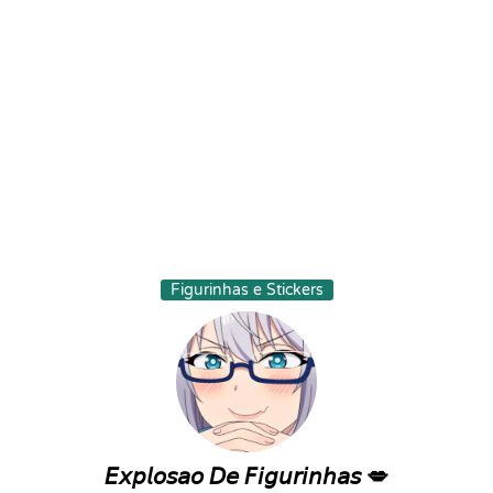
Figurinhas e Stickers
𝘌𝘹𝘱𝘭𝘰𝘴𝘢𝘰 𝘋𝘦 𝘍𝘪𝘨𝘶𝘳𝘪𝘯𝘩𝘢𝘴 💋