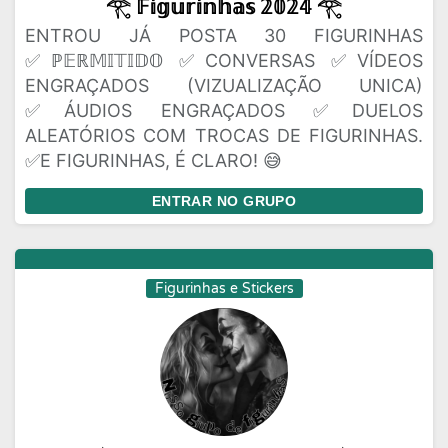
𓂀 𝔽𝕚𝕘𝕦𝕣𝕚𝕟𝕙𝕒𝕤 𝟚𝟘𝟚𝟜 𓂀
ENTROU JÁ POSTA 30 FIGURINHAS
✅ℙ𝔼ℝ𝕄𝕀𝕋𝕀𝔻𝕆 ✅CONVERSAS ✅VÍDEOS
ENGRAÇADOS (VIZUALIZAÇÃO UNICA)
✅ÁUDIOS ENGRAÇADOS ✅DUELOS
ALEATÓRIOS COM TROCAS DE FIGURINHAS.
✅E FIGURINHAS, É CLARO! 😅
ENTRAR NO GRUPO
Figurinhas e Stickers