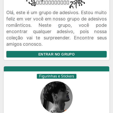
ͣ꧁ᬊᬁͣ𝑨𝑫𝑬𝑳𝑬𝑳𝑯𝑨𝑴ᬊ᭄꧂
Olá, este é um grupo de adesivos. Estou muito
feliz em ver você em nosso grupo de adesivos
românticos. Neste grupo, você pode
encontrar qualquer adesivo, pois nossa
coleção vai te surpreender. Encontre seus
amigos conosco.
ENTRAR NO GRUPO
Figurinhas e Stickers