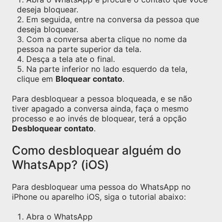
deseja bloquear.
Em seguida, entre na conversa da pessoa que
deseja bloquear.
Com a conversa aberta clique no nome da
pessoa na parte superior da tela.
Desça a tela ate o final.
Na parte inferior no lado esquerdo da tela,
clique em
Bloquear contato
.
Para desbloquear a pessoa bloqueada, e se não
tiver apagado a conversa ainda, faça o mesmo
processo e ao invés de bloquear, terá a opção
Desbloquear contato
.
Como desbloquear alguém do
WhatsApp? (iOS)
Para desbloquear uma pessoa do WhatsApp no
iPhone ou aparelho iOS, siga o tutorial abaixo:
Abra o WhatsApp