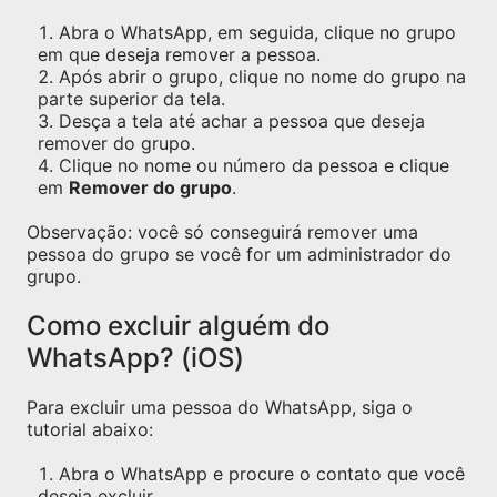
Abra o WhatsApp, em seguida, clique no grupo
em que deseja remover a pessoa.
Após abrir o grupo, clique no nome do grupo na
parte superior da tela.
Desça a tela até achar a pessoa que deseja
remover do grupo.
Clique no nome ou número da pessoa e clique
em
Remover do grupo
.
Observação: você só conseguirá remover uma
pessoa do grupo se você for um administrador do
grupo.
Como excluir alguém do
WhatsApp? (iOS)
Para excluir uma pessoa do WhatsApp, siga o
tutorial abaixo:
Abra o WhatsApp e procure o contato que você
deseja excluir.