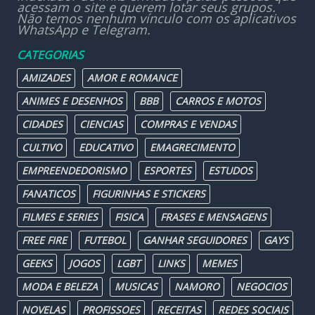
acessam o site e querem lotar seus grupos.
Não temos nenhum vínculo com os aplicativos
WhatsApp e Telegram.
CATEGORIAS
AMIZADES
AMOR E ROMANCE
ANIMES E DESENHOS
BBB
CARROS E MOTOS
CIDADES
CIENCIAS
COMPRAS E VENDAS
CULTIVO
EDUCATIVO
EMAGRECIMENTO
EMPREENDEDORISMO
ESPORTES
ESTUDOS
FANATICOS
FIGURINHAS E STICKERS
FILMES E SERIES
FISICA
FRASES E MENSAGENS
FREE FIRE
FUTEBOL
GANHAR SEGUIDORES
GAYS
GEEKS
JOGOS
LGBT
LINKS
MEMES
MODA E BELEZA
MUSICAS
NAMORO
NEGOCIOS
NOVELAS
PROFISSOES
RECEITAS
REDES SOCIAIS