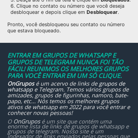
Clique no contato ou número que você deseja
desbloquear e depois clique em
Desbloquear
.
Pronto, você desbloqueou seu contato ou número
que estava bloqueado.
ENTRAR EM GRUPOS DE WHATSAPP E
GRUPOS DE TELEGRAM NUNCA FOI TÃO
FÁCIL! REUNIMOS OS MELHORES GRUPOS
PARA VOCÊ ENTRAR EM UM SÓ CLIQUE.
OnGrupos
é um acervo de links de
grupos de
whatsapp
e Telegram. Temos vários grupos de
amizades, grupos de figurinhas, namoro, bate-
papo, etc... Nós temos os melhores grupos
ativos de whatsapp em 2022 para você entrar e
conhecer novas pessoas!
O
OnGrupos
é um site que contém uma
enorme lista de links de grupos de whatsapp e
grupos de telegram. Nosso site é um
indexador de links enviados pelas pessoas que