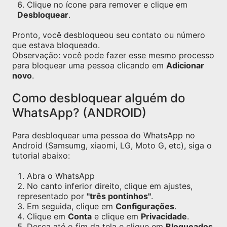
Clique no ícone para remover e clique em
Desbloquear
.
Pronto, você desbloqueou seu contato ou número
que estava bloqueado.
Observação: você pode fazer esse mesmo processo
para bloquear uma pessoa clicando em
Adicionar
novo
.
Como desbloquear alguém do
WhatsApp? (ANDROID)
Para desbloquear uma pessoa do WhatsApp no
Android (Samsumg, xiaomi, LG, Moto G, etc), siga o
tutorial abaixo:
Abra o WhatsApp
No canto inferior direito, clique em ajustes,
representado por
"três pontinhos"
.
Em seguida, clique em
Configurações
.
Clique em
Conta
e clique em
Privacidade
.
Desça até o fim da tela e clique em
Bloqueados
.