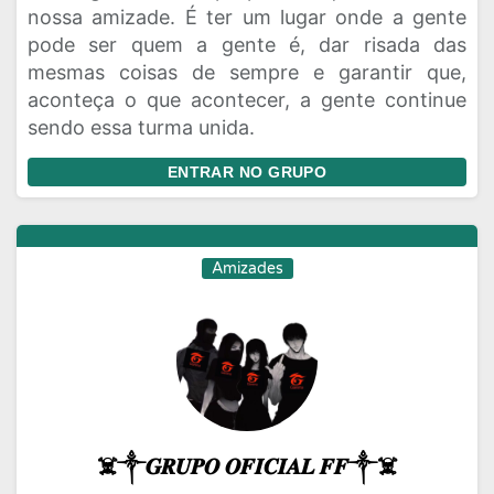
nossa amizade. É ter um lugar onde a gente
pode ser quem a gente é, dar risada das
mesmas coisas de sempre e garantir que,
aconteça o que acontecer, a gente continue
sendo essa turma unida.
ENTRAR NO GRUPO
Amizades
☠️༒𝑮𝑹𝑼𝑷𝑶 𝑶𝑭𝑰𝑪𝑰𝑨𝑳 𝑭𝑭༒☠️