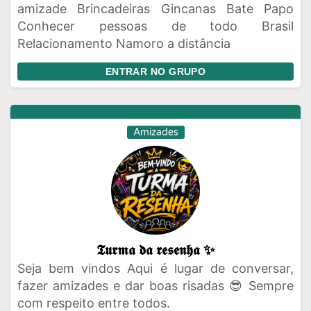
amizade Brincadeiras Gincanas Bate Papo
Conhecer pessoas de todo Brasil
Relacionamento Namoro a distância
ENTRAR NO GRUPO
Amizades
𝕿𝖚𝖗𝖒𝖆 𝖉𝖆 𝖗𝖊𝖘𝖊𝖓𝖍𝖆 ✨
Seja bem vindos Aqui é lugar de conversar,
fazer amizades e dar boas risadas 😎 Sempre
com respeito entre todos.