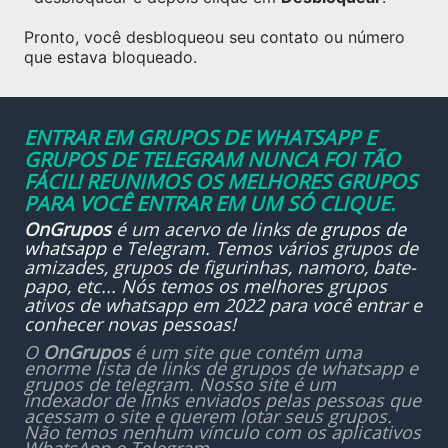
Pronto, você desbloqueou seu contato ou número
que estava bloqueado.
ENTRAR EM GRUPOS DE WHATSAPP E
GRUPOS DE TELEGRAM NUNCA FOI TÃO
FÁCIL! REUNIMOS OS MELHORES GRUPOS
PARA VOCÊ ENTRAR EM UM SÓ CLIQUE.
OnGrupos
é um acervo de links de
grupos de
whatsapp
e Telegram. Temos vários grupos de
amizades, grupos de figurinhas, namoro, bate-
papo, etc... Nós temos os melhores grupos
ativos de whatsapp em 2022 para você entrar e
conhecer novas pessoas!
O
OnGrupos
é um site que contém uma
enorme lista de links de grupos de whatsapp e
grupos de telegram. Nosso site é um
indexador de links enviados pelas pessoas que
acessam o site e querem lotar seus grupos.
Não temos nenhum vínculo com os aplicativos