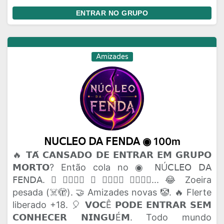
ENTRAR NO GRUPO
Amizades
𝖭𝖴𝖢𝖫𝖤𝖮 𝖣𝖠 𝖥𝖤𝖭𝖣𝖠 ◉ 100m
🔥 𝗧𝗔́ 𝗖𝗔𝗡𝗦𝗔𝗗𝗢 𝗗𝗘 𝗘𝗡𝗧𝗥𝗔𝗥 𝗘𝗠 𝗚𝗥𝗨𝗣𝗢
𝗠𝗢𝗥𝗧𝗢? Então cola no ◉ 𝖭Ú𝖢𝖫𝖤𝖮 𝖣𝖠
𝖥𝖤𝖭𝖣𝖠. 🫟 𝗔𝗤𝗨𝗜 𝗢 𝗣𝗔𝗣𝗢 𝗙𝗟𝗨𝗜... 😂 Zoeira
pesada (☠️🫣). 🤝 Amizades novas 🤡. 🔥 Flerte
liberado +18. 🎈 𝗩𝗢𝗖Ê 𝗣𝗢𝗗𝗘 𝗘𝗡𝗧𝗥𝗔𝗥 𝗦𝗘𝗠
𝗖𝗢𝗡𝗛𝗘𝗖𝗘𝗥 𝗡𝗜𝗡𝗚𝗨É𝗠. Todo mundo