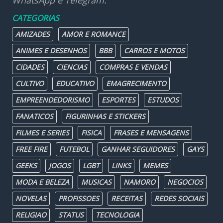
WhatsApp e Telegram.
CATEGORIAS
AMIZADES
AMOR E ROMANCE
ANIMES E DESENHOS
BBB
CARROS E MOTOS
CIDADES
CIENCIAS
COMPRAS E VENDAS
CULTIVO
EDUCATIVO
EMAGRECIMENTO
EMPREENDEDORISMO
ESPORTES
ESTUDOS
FANATICOS
FIGURINHAS E STICKERS
FILMES E SERIES
FISICA
FRASES E MENSAGENS
FREE FIRE
FUTEBOL
GANHAR SEGUIDORES
GAYS
GEEKS
JOGOS
LGBT
LINKS
MEMES
MODA E BELEZA
MUSICAS
NAMORO
NEGOCIOS
NOVELAS
PROFISSOES
RECEITAS
REDES SOCIAIS
RELIGIAO
STATUS
TECNOLOGIA