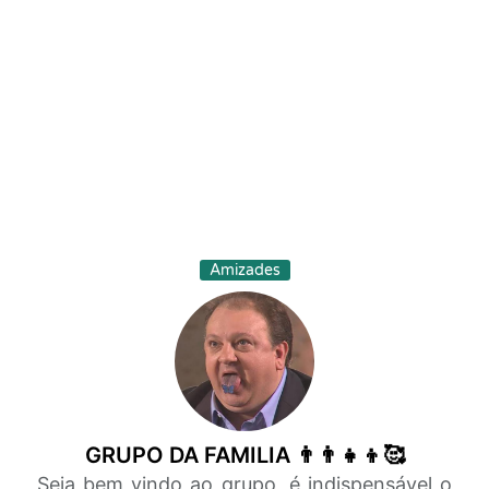
Amizades
GRUPO DA FAMILIA 👨‍👨‍👧‍👦🥰
Seja bem vindo ao grupo, é indispensável o