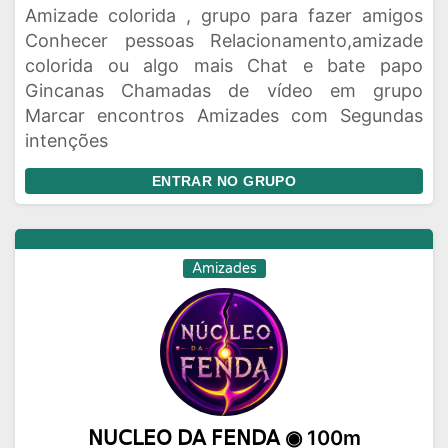
Amizade colorida , grupo para fazer amigos
Conhecer pessoas Relacionamento,amizade
colorida ou algo mais Chat e bate papo
Gincanas Chamadas de vídeo em grupo
Marcar encontros Amizades com Segundas
intenções
ENTRAR NO GRUPO
Amizades
𝖭𝖴𝖢𝖫𝖤𝖮 𝖣𝖠 𝖥𝖤𝖭𝖣𝖠 ◉ 100m