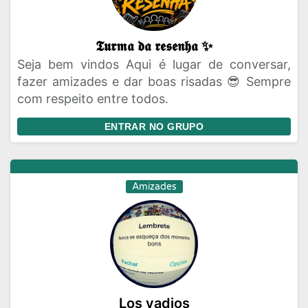
𝕿𝖚𝖗𝖒𝖆 𝖉𝖆 𝖗𝖊𝖘𝖊𝖓𝖍𝖆 ✨
Seja bem vindos Aqui é lugar de conversar,
fazer amizades e dar boas risadas 😎 Sempre
com respeito entre todos.
ENTRAR NO GRUPO
Amizades
Los vadios