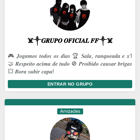
☠️༒𝑮𝑹𝑼𝑷𝑶 𝑶𝑭𝑰𝑪𝑰𝑨𝑳 𝑭𝑭༒☠️
🎮 𝑱𝒐𝒈𝒂𝒎𝒐𝒔 𝒕𝒐𝒅𝒐𝒔 𝒐𝒔 𝒅𝒊𝒂𝒔 🏆 𝑺𝒂𝒍𝒂, 𝒓𝒂𝒏𝒒𝒖𝒆𝒂𝒅𝒂 𝒆 𝒙1
🤝 𝑹𝒆𝒔𝒑𝒆𝒊𝒕𝒐 𝒂𝒄𝒊𝒎𝒂 𝒅𝒆 𝒕𝒖𝒅𝒐 🚫 𝑷𝒓𝒐𝒊𝒃𝒊𝒅𝒐 𝒄𝒂𝒖𝒔𝒂𝒓 𝒃𝒓𝒊𝒈𝒂𝒔
💥 𝑩𝒐𝒓𝒂 𝒔𝒖𝒃𝒊𝒓 𝒄𝒂𝒑𝒂!
ENTRAR NO GRUPO
Amizades