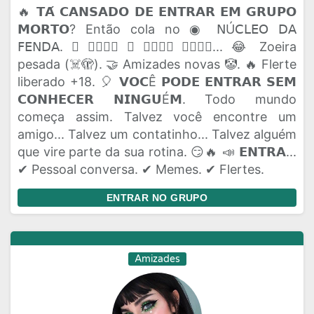
🔥 𝗧𝗔́ 𝗖𝗔𝗡𝗦𝗔𝗗𝗢 𝗗𝗘 𝗘𝗡𝗧𝗥𝗔𝗥 𝗘𝗠 𝗚𝗥𝗨𝗣𝗢
𝗠𝗢𝗥𝗧𝗢? Então cola no ◉ 𝖭Ú𝖢𝖫𝖤𝖮 𝖣𝖠
𝖥𝖤𝖭𝖣𝖠. 🫟 𝗔𝗤𝗨𝗜 𝗢 𝗣𝗔𝗣𝗢 𝗙𝗟𝗨𝗜... 😂 Zoeira
pesada (☠️🫣). 🤝 Amizades novas 🤡. 🔥 Flerte
liberado +18. 🎈 𝗩𝗢𝗖Ê 𝗣𝗢𝗗𝗘 𝗘𝗡𝗧𝗥𝗔𝗥 𝗦𝗘𝗠
𝗖𝗢𝗡𝗛𝗘𝗖𝗘𝗥 𝗡𝗜𝗡𝗚𝗨É𝗠. Todo mundo
começa assim. Talvez você encontre um
amigo... Talvez um contatinho... Talvez alguém
que vire parte da sua rotina. 😏🔥 📣 𝗘𝗡𝗧𝗥𝗔...
✔ Pessoal conversa. ✔ Memes. ✔ Flertes.
ENTRAR NO GRUPO
Amizades