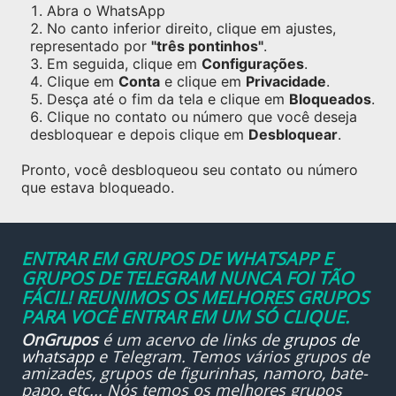
Abra o WhatsApp
No canto inferior direito, clique em ajustes,
representado por
"três pontinhos"
.
Em seguida, clique em
Configurações
.
Clique em
Conta
e clique em
Privacidade
.
Desça até o fim da tela e clique em
Bloqueados
.
Clique no contato ou número que você deseja
desbloquear e depois clique em
Desbloquear
.
Pronto, você desbloqueou seu contato ou número
que estava bloqueado.
ENTRAR EM GRUPOS DE WHATSAPP E
GRUPOS DE TELEGRAM NUNCA FOI TÃO
FÁCIL! REUNIMOS OS MELHORES GRUPOS
PARA VOCÊ ENTRAR EM UM SÓ CLIQUE.
OnGrupos
é um acervo de links de
grupos de
whatsapp
e Telegram. Temos vários grupos de
amizades, grupos de figurinhas, namoro, bate-
papo, etc... Nós temos os melhores grupos