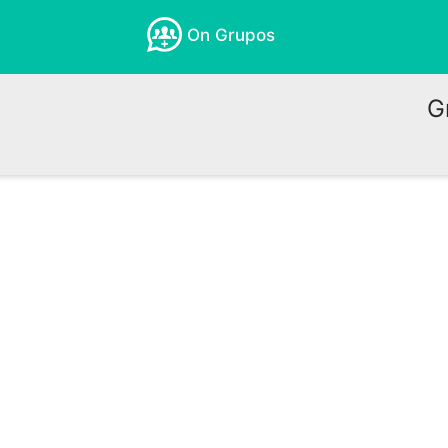
On Grupos
G