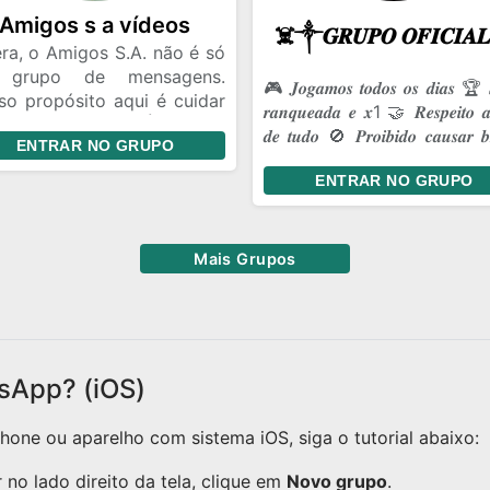
tes.
Amigos s a vídeos
ra, o Amigos S.A. não é só
 grupo de mensagens.
🎮 𝑱𝒐𝒈𝒂𝒎𝒐𝒔 𝒕𝒐𝒅𝒐𝒔 𝒐𝒔 𝒅𝒊𝒂𝒔 🏆 
so propósito aqui é cuidar
𝒓𝒂𝒏𝒒𝒖𝒆𝒂𝒅𝒂 𝒆 𝒙1 🤝 𝑹𝒆𝒔𝒑𝒆𝒊𝒕𝒐 𝒂
nossa amizade. É ter um
𝒅𝒆 𝒕𝒖𝒅𝒐 🚫 𝑷𝒓𝒐𝒊𝒃𝒊𝒅𝒐 𝒄𝒂𝒖𝒔𝒂𝒓 𝒃𝒓
ENTRAR NO GRUPO
ar onde a gente pode ser
💥 𝑩𝒐𝒓𝒂 𝒔𝒖𝒃𝒊𝒓 𝒄𝒂𝒑𝒂!
 a gente é, dar risada das
ENTRAR NO GRUPO
mas coisas de sempre e
antir que, aconteça o que
ntecer, a gente continue
Mais Grupos
o essa turma unida.
sApp? (iOS)
one ou aparelho com sistema iOS, siga o tutorial abaixo:
no lado direito da tela, clique em
Novo grupo
.