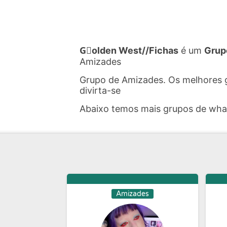
G⃢olden West//Fichas
é um
Grup
Amizades
Grupo de Amizades. Os melhores 
divirta-se
Abaixo temos mais grupos de wh
Amizades