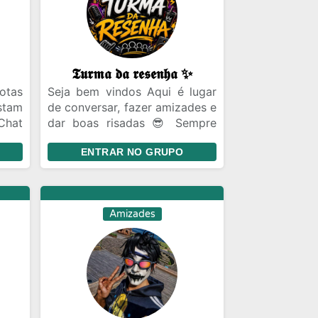
𝕿𝖚𝖗𝖒𝖆 𝖉𝖆 𝖗𝖊𝖘𝖊𝖓𝖍𝖆 ✨
otas
Seja bem vindos Aqui é lugar
stam
de conversar, fazer amizades e
Chat
dar boas risadas 😎 Sempre
iras
com respeito entre todos.
ENTRAR NO GRUPO
ecer
sil
ro a
Amizades