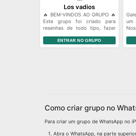
Fler
Los vadios
🔥 BEM-VINDOS AO GRUPO 🔥
Gale
Este grupo foi criado para
um
resenhas de todo tipo, fazer
Nos
amizades, conversar, trocar
da 
ENTRAR NO GRUPO
ideias e se divertir. 📌
lug
Divulgação de Instagram: Você
quem
pode divulgar seu Instagram e
mes
fazer amigos de story. Porém,
gar
evite ficar enviando seu perfil
aco
toda hora. Mande seu @ uma
send
vez e quem tiver interesse
pode seguir. Se alguém te
seguir, o ideal é retribuir o
follow. 🎉 Aproveite a resenha
Como criar grupo no What
e faça novas amizades!
Para criar um grupo de WhatsApp no iPh
Abra o WhatsApp, na parte superior 