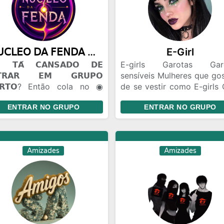
𝖭𝖴𝖢𝖫𝖤𝖮 𝖣𝖠 𝖥𝖤𝖭𝖣𝖠 ◉ 100m
E-Girl
𝗧𝗔́ 𝗖𝗔𝗡𝗦𝗔𝗗𝗢 𝗗𝗘
E-girls Garotas Gar
𝗧𝗥𝗔𝗥 𝗘𝗠 𝗚𝗥𝗨𝗣𝗢
sensíveis Mulheres que go
𝗥𝗧𝗢? Então cola no ◉
de se vestir como E-girls 
𝖫𝖤𝖮 𝖣𝖠 𝖥𝖤𝖭𝖣𝖠. 🫟 𝗔𝗤𝗨𝗜 𝗢
de amizade Brincade
ENTRAR NO GRUPO
ENTRAR NO GRUPO
𝗢 𝗙𝗟𝗨𝗜... 😂 Zoeira pesada
Gincanas Bate Papo Conh
🫣). 🤝 Amizades novas 🤡.
pessoas de todo Bra
Flerte liberado +18. 🎈
Relacionamento Namo
𝗖Ê 𝗣𝗢𝗗𝗘 𝗘𝗡𝗧𝗥𝗔𝗥 𝗦𝗘𝗠
distância
Amizades
Amizades
𝗡𝗛𝗘𝗖𝗘𝗥 𝗡𝗜𝗡𝗚𝗨É𝗠. Todo
do começa assim. Talvez
ê encontre um amigo...
ez um contatinho... Talvez
uém que vire parte da sua
na. 😏🔥 📣 𝗘𝗡𝗧𝗥𝗔... ✔
soal conversa. ✔ Memes. ✔