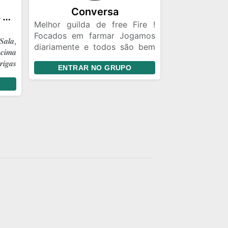
Conversa
☠️༒𝑮𝑹𝑼𝑷𝑶 𝑶𝑭𝑰𝑪𝑰𝑨𝑳 𝑭𝑭༒☠️
Melhor guilda de free Fire !
Focados em farmar Jogamos
𝒂𝒍𝒂,
diariamente e todos são bem
𝒄𝒊𝒎𝒂
vindos Respeitamos o teu
𝒊𝒈𝒂𝒔
ENTRAR NO GRUPO
limite 🔫🥷🏿🐺