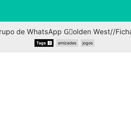
rupo de WhatsApp G⃢olden West//Fich
Tags
amizades
jogos
2