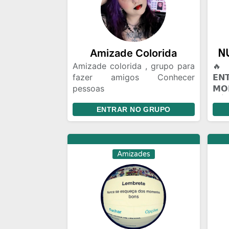
Amizade Colorida
Amizade colorida , grupo para
🔥 
fazer amigos Conhecer
𝗘
pessoas
𝗠
Relacionamento,amizade
𝖭Ú𝖢
ENTRAR NO GRUPO
colorida ou algo mais Chat e
𝗣𝗔
bate papo Gincanas Chamadas
(☠️
de vídeo em grupo Marcar
🔥 
encontros Amizades com
𝗩𝗢
Amizades
Segundas intenções
𝗖𝗢
mun
voc
Talv
alg
roti
Pes