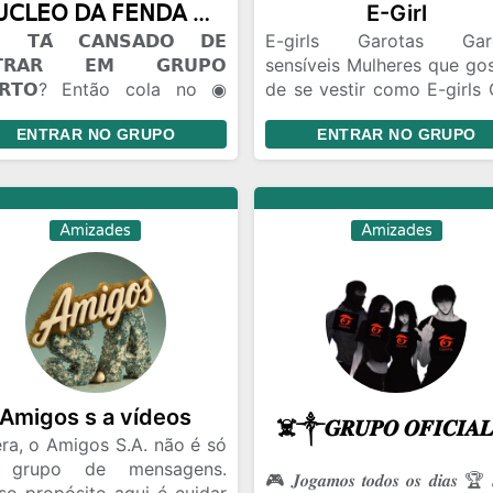
𝖭𝖴𝖢𝖫𝖤𝖮 𝖣𝖠 𝖥𝖤𝖭𝖣𝖠 ◉ 100m
E-Girl
𝗧𝗔́ 𝗖𝗔𝗡𝗦𝗔𝗗𝗢 𝗗𝗘
E-girls Garotas Gar
𝗧𝗥𝗔𝗥 𝗘𝗠 𝗚𝗥𝗨𝗣𝗢
sensíveis Mulheres que go
𝗥𝗧𝗢? Então cola no ◉
de se vestir como E-girls 
𝖫𝖤𝖮 𝖣𝖠 𝖥𝖤𝖭𝖣𝖠. 🫟 𝗔𝗤𝗨𝗜 𝗢
de amizade Brincade
ENTRAR NO GRUPO
ENTRAR NO GRUPO
𝗢 𝗙𝗟𝗨𝗜... 😂 Zoeira pesada
Gincanas Bate Papo Conh
🫣). 🤝 Amizades novas 🤡.
pessoas de todo Bra
Flerte liberado +18. 🎈
Relacionamento Namo
𝗖Ê 𝗣𝗢𝗗𝗘 𝗘𝗡𝗧𝗥𝗔𝗥 𝗦𝗘𝗠
distância
Amizades
Amizades
𝗡𝗛𝗘𝗖𝗘𝗥 𝗡𝗜𝗡𝗚𝗨É𝗠. Todo
do começa assim. Talvez
ê encontre um amigo...
ez um contatinho... Talvez
uém que vire parte da sua
na. 😏🔥 📣 𝗘𝗡𝗧𝗥𝗔... ✔
soal conversa. ✔ Memes. ✔
tes.
Amigos s a vídeos
ra, o Amigos S.A. não é só
 grupo de mensagens.
🎮 𝑱𝒐𝒈𝒂𝒎𝒐𝒔 𝒕𝒐𝒅𝒐𝒔 𝒐𝒔 𝒅𝒊𝒂𝒔 🏆 