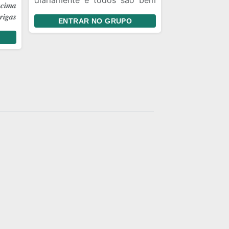
diariamente e todos são bem
𝒄𝒊𝒎𝒂
vindos Respeitamos o teu
𝒊𝒈𝒂𝒔
ENTRAR NO GRUPO
limite 🔫🥷🏿🐺