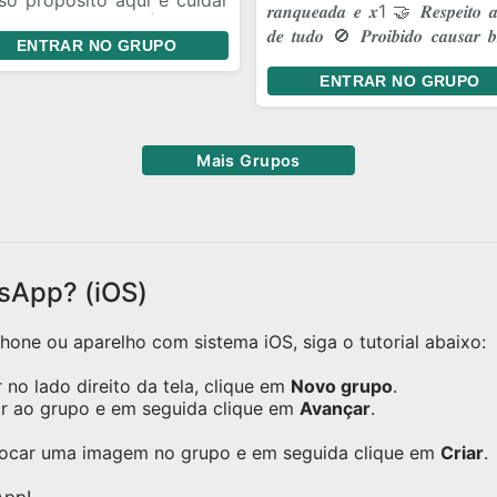
so propósito aqui é cuidar
𝒓𝒂𝒏𝒒𝒖𝒆𝒂𝒅𝒂 𝒆 𝒙1 🤝 𝑹𝒆𝒔𝒑𝒆𝒊𝒕𝒐 𝒂
nossa amizade. É ter um
𝒅𝒆 𝒕𝒖𝒅𝒐 🚫 𝑷𝒓𝒐𝒊𝒃𝒊𝒅𝒐 𝒄𝒂𝒖𝒔𝒂𝒓 𝒃𝒓
ENTRAR NO GRUPO
ar onde a gente pode ser
💥 𝑩𝒐𝒓𝒂 𝒔𝒖𝒃𝒊𝒓 𝒄𝒂𝒑𝒂!
 a gente é, dar risada das
ENTRAR NO GRUPO
mas coisas de sempre e
antir que, aconteça o que
ntecer, a gente continue
Mais Grupos
o essa turma unida.
sApp? (iOS)
one ou aparelho com sistema iOS, siga o tutorial abaixo:
no lado direito da tela, clique em
Novo grupo
.
ar ao grupo e em seguida clique em
Avançar
.
olocar uma imagem no grupo e em seguida clique em
Criar
.