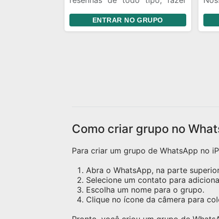
resenhas de todo tipo, fazer
Nos
amizades, conversar, trocar
da 
ENTRAR NO GRUPO
ideias e se divertir. 📌
lug
Divulgação de Instagram: Você
quem
pode divulgar seu Instagram e
mes
fazer amigos de story. Porém,
gar
evite ficar enviando seu perfil
aco
toda hora. Mande seu @ uma
send
vez e quem tiver interesse
pode seguir. Se alguém te
seguir, o ideal é retribuir o
follow. 🎉 Aproveite a resenha
Como criar grupo no What
e faça novas amizades!
Para criar um grupo de WhatsApp no iPh
Abra o WhatsApp, na parte superior 
Selecione um contato para adicion
Escolha um nome para o grupo.
Clique no ícone da câmera para c