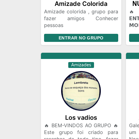
Amizade Colorida
Amizade colorida , grupo para
🔥 
fazer amigos Conhecer
𝗘
pessoas
𝗠
Relacionamento,amizade
𝖭Ú𝖢
ENTRAR NO GRUPO
colorida ou algo mais Chat e
𝗣𝗔
bate papo Gincanas Chamadas
(☠️
de vídeo em grupo Marcar
🔥 
encontros Amizades com
𝗩𝗢
Amizades
Segundas intenções
𝗖𝗢
mun
voc
Talv
alg
roti
Pes
Fler
Los vadios
🔥 BEM-VINDOS AO GRUPO 🔥
Gale
Este grupo foi criado para
um