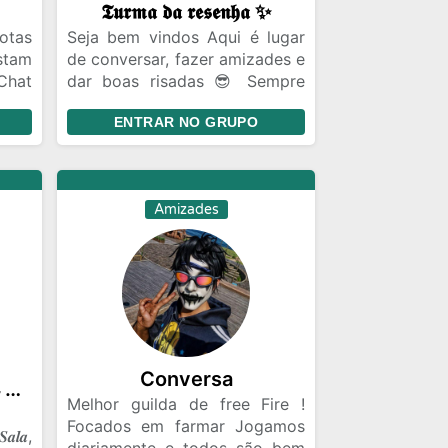
𝕿𝖚𝖗𝖒𝖆 𝖉𝖆 𝖗𝖊𝖘𝖊𝖓𝖍𝖆 ✨
otas
Seja bem vindos Aqui é lugar
stam
de conversar, fazer amizades e
Chat
dar boas risadas 😎 Sempre
iras
com respeito entre todos.
ENTRAR NO GRUPO
ecer
sil
ro a
Amizades
Conversa
☠️༒𝑮𝑹𝑼𝑷𝑶 𝑶𝑭𝑰𝑪𝑰𝑨𝑳 𝑭𝑭༒☠️
Melhor guilda de free Fire !
Focados em farmar Jogamos
𝒂𝒍𝒂,