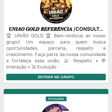
𝑼𝑵𝑰𝑨̃𝑶 𝑮𝑶𝑳𝑫 𝑹𝑬𝑭𝑬𝑹𝑬̂𝑵𝑪𝑰𝑨 /CONSULTÁVEIS NF👑
🏆 UNIÃO GOLD 🏆 Bem-vindo(a) ao nosso
grupo! Um espaço para quem busca
oportunidades, parceria, respeito e
crescimento. Faça parte da nossa comunidade
e fortaleça essa união. 🤝 Respeito • 💬
Interação • 🚀 Evolução
ENTRAR NO GRUPO
Amizades