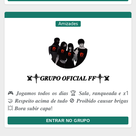
Amizades
☠️༒𝑮𝑹𝑼𝑷𝑶 𝑶𝑭𝑰𝑪𝑰𝑨𝑳 𝑭𝑭༒☠️
🎮 𝑱𝒐𝒈𝒂𝒎𝒐𝒔 𝒕𝒐𝒅𝒐𝒔 𝒐𝒔 𝒅𝒊𝒂𝒔 🏆 𝑺𝒂𝒍𝒂, 𝒓𝒂𝒏𝒒𝒖𝒆𝒂𝒅𝒂 𝒆 𝒙1
🤝 𝑹𝒆𝒔𝒑𝒆𝒊𝒕𝒐 𝒂𝒄𝒊𝒎𝒂 𝒅𝒆 𝒕𝒖𝒅𝒐 🚫 𝑷𝒓𝒐𝒊𝒃𝒊𝒅𝒐 𝒄𝒂𝒖𝒔𝒂𝒓 𝒃𝒓𝒊𝒈𝒂𝒔
💥 𝑩𝒐𝒓𝒂 𝒔𝒖𝒃𝒊𝒓 𝒄𝒂𝒑𝒂!
ENTRAR NO GRUPO