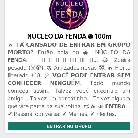
𝖭𝖴𝖢𝖫𝖤𝖮 𝖣𝖠 𝖥𝖤𝖭𝖣𝖠 ◉ 100m
🔥 𝗧𝗔́ 𝗖𝗔𝗡𝗦𝗔𝗗𝗢 𝗗𝗘 𝗘𝗡𝗧𝗥𝗔𝗥 𝗘𝗠 𝗚𝗥𝗨𝗣𝗢
𝗠𝗢𝗥𝗧𝗢? Então cola no ◉ 𝖭Ú𝖢𝖫𝖤𝖮 𝖣𝖠
𝖥𝖤𝖭𝖣𝖠. 🫟 𝗔𝗤𝗨𝗜 𝗢 𝗣𝗔𝗣𝗢 𝗙𝗟𝗨𝗜... 😂 Zoeira
pesada (☠️🫣). 🤝 Amizades novas 🤡. 🔥 Flerte
liberado +18. 🎈 𝗩𝗢𝗖Ê 𝗣𝗢𝗗𝗘 𝗘𝗡𝗧𝗥𝗔𝗥 𝗦𝗘𝗠
𝗖𝗢𝗡𝗛𝗘𝗖𝗘𝗥 𝗡𝗜𝗡𝗚𝗨É𝗠. Todo mundo
começa assim. Talvez você encontre um
amigo... Talvez um contatinho... Talvez alguém
que vire parte da sua rotina. 😏🔥 📣 𝗘𝗡𝗧𝗥𝗔...
✔ Pessoal conversa. ✔ Memes. ✔ Flertes.
ENTRAR NO GRUPO