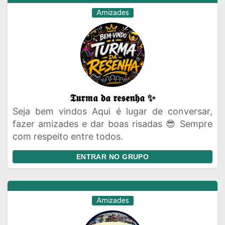
Amizades
𝕿𝖚𝖗𝖒𝖆 𝖉𝖆 𝖗𝖊𝖘𝖊𝖓𝖍𝖆 ✨
Seja bem vindos Aqui é lugar de conversar,
fazer amizades e dar boas risadas 😎 Sempre
com respeito entre todos.
ENTRAR NO GRUPO
Amizades