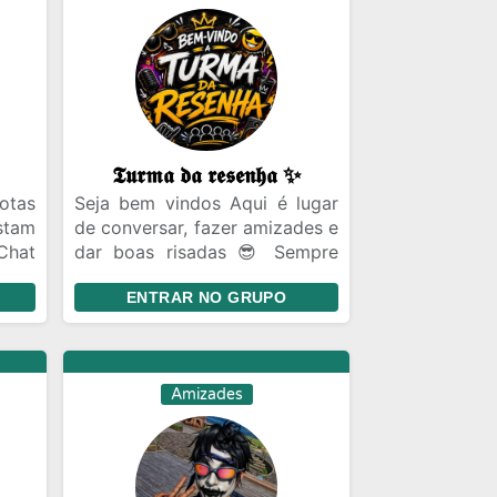
𝕿𝖚𝖗𝖒𝖆 𝖉𝖆 𝖗𝖊𝖘𝖊𝖓𝖍𝖆 ✨
otas
Seja bem vindos Aqui é lugar
stam
de conversar, fazer amizades e
Chat
dar boas risadas 😎 Sempre
iras
com respeito entre todos.
ENTRAR NO GRUPO
ecer
sil
ro a
Amizades