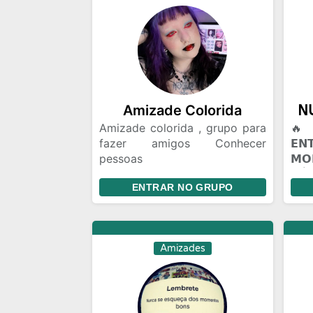
Amizade Colorida
Amizade colorida , grupo para
🔥 
fazer amigos Conhecer
𝗘
pessoas
𝗠
Relacionamento,amizade
𝖭Ú𝖢
ENTRAR NO GRUPO
colorida ou algo mais Chat e
𝗣𝗔
bate papo Gincanas Chamadas
(☠️
de vídeo em grupo Marcar
🔥 
encontros Amizades com
𝗩𝗢
Amizades
Segundas intenções
𝗖𝗢
mun
voc
Talv
alg