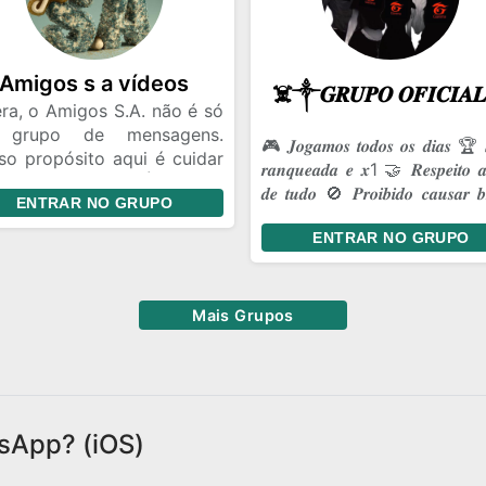
na. 😏🔥 📣 𝗘𝗡𝗧𝗥𝗔... ✔
soal conversa. ✔ Memes. ✔
tes.
Amigos s a vídeos
ra, o Amigos S.A. não é só
 grupo de mensagens.
🎮 𝑱𝒐𝒈𝒂𝒎𝒐𝒔 𝒕𝒐𝒅𝒐𝒔 𝒐𝒔 𝒅𝒊𝒂𝒔 🏆 
so propósito aqui é cuidar
𝒓𝒂𝒏𝒒𝒖𝒆𝒂𝒅𝒂 𝒆 𝒙1 🤝 𝑹𝒆𝒔𝒑𝒆𝒊𝒕𝒐 𝒂
nossa amizade. É ter um
𝒅𝒆 𝒕𝒖𝒅𝒐 🚫 𝑷𝒓𝒐𝒊𝒃𝒊𝒅𝒐 𝒄𝒂𝒖𝒔𝒂𝒓 𝒃𝒓
ENTRAR NO GRUPO
ar onde a gente pode ser
💥 𝑩𝒐𝒓𝒂 𝒔𝒖𝒃𝒊𝒓 𝒄𝒂𝒑𝒂!
 a gente é, dar risada das
ENTRAR NO GRUPO
mas coisas de sempre e
antir que, aconteça o que
ntecer, a gente continue
Mais Grupos
o essa turma unida.
sApp? (iOS)