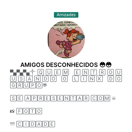
Amizades
AMIGOS DESCONHECIDOS 😳😳
▀▄▀▄▀▄༒🅀🅄🄴🄼 🄴🄽🅃🅁🄾🅄
🅄🅂🄰🄽🄳🄾 🄾 🄻🄸🄽🄺 🄳🄾
🄶🅁🅄🄿🄾〠
🅂🄴 🄰🄿🅁🄴🅂🄴🄽🅃🄰🅁 🄲🄾🄼 ☠
📸 🄵🄾🅃🄾
🌁 🄲🄸🄳🄰🄳🄴