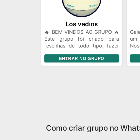
roti
Pes
Fler
Los vadios
🔥 BEM-VINDOS AO GRUPO 🔥
Gale
Este grupo foi criado para
um
resenhas de todo tipo, fazer
Nos
amizades, conversar, trocar
da 
ENTRAR NO GRUPO
ideias e se divertir. 📌
lug
Divulgação de Instagram: Você
quem
pode divulgar seu Instagram e
mes
fazer amigos de story. Porém,
gar
evite ficar enviando seu perfil
aco
toda hora. Mande seu @ uma
send
vez e quem tiver interesse
pode seguir. Se alguém te
seguir, o ideal é retribuir o
follow. 🎉 Aproveite a resenha
Como criar grupo no What
e faça novas amizades!