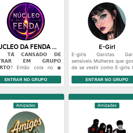
𝖭𝖴𝖢𝖫𝖤𝖮 𝖣𝖠 𝖥𝖤𝖭𝖣𝖠 ◉ 100m
E-Girl
𝗧𝗔́ 𝗖𝗔𝗡𝗦𝗔𝗗𝗢 𝗗𝗘
E-girls Garotas Gar
𝗧𝗥𝗔𝗥 𝗘𝗠 𝗚𝗥𝗨𝗣𝗢
sensíveis Mulheres que go
𝗥𝗧𝗢? Então cola no ◉
de se vestir como E-girls 
𝖫𝖤𝖮 𝖣𝖠 𝖥𝖤𝖭𝖣𝖠. 🫟 𝗔𝗤𝗨𝗜 𝗢
de amizade Brincade
ENTRAR NO GRUPO
ENTRAR NO GRUPO
𝗢 𝗙𝗟𝗨𝗜... 😂 Zoeira pesada
Gincanas Bate Papo Conh
🫣). 🤝 Amizades novas 🤡.
pessoas de todo Bra
Flerte liberado +18. 🎈
Relacionamento Namo
𝗖Ê 𝗣𝗢𝗗𝗘 𝗘𝗡𝗧𝗥𝗔𝗥 𝗦𝗘𝗠
distância
Amizades
Amizades
𝗡𝗛𝗘𝗖𝗘𝗥 𝗡𝗜𝗡𝗚𝗨É𝗠. Todo
do começa assim. Talvez
ê encontre um amigo...
ez um contatinho... Talvez
uém que vire parte da sua