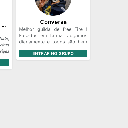
Conversa
☠️༒𝑮𝑹𝑼𝑷𝑶 𝑶𝑭𝑰𝑪𝑰𝑨𝑳 𝑭𝑭༒☠️
Melhor guilda de free Fire !
Focados em farmar Jogamos
𝒂𝒍𝒂,
diariamente e todos são bem
𝒄𝒊𝒎𝒂
vindos Respeitamos o teu
𝒊𝒈𝒂𝒔
ENTRAR NO GRUPO
limite 🔫🥷🏿🐺