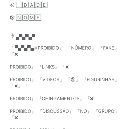
🥵 🄸🄳🄰🄳🄴
🤡 🄽🄾🄼🄴
༒▄▀▄▀▄▀
『▀▄▀▄▀▄☠PROIBIDO』 『NÚMERO』 『FAKE』
『❌
PROIBIDO』 『LINKS』 『❌
PROIBIDO』 『VÍDEOS』 『🔞』 『FIGURINHAS』
『❌』 『
PROIBIDO』 『CHINGAMENTOS』 『❌
PROIBIDO』 『DISCUSSÃO』 『NO』 『GRUPO』
『❌