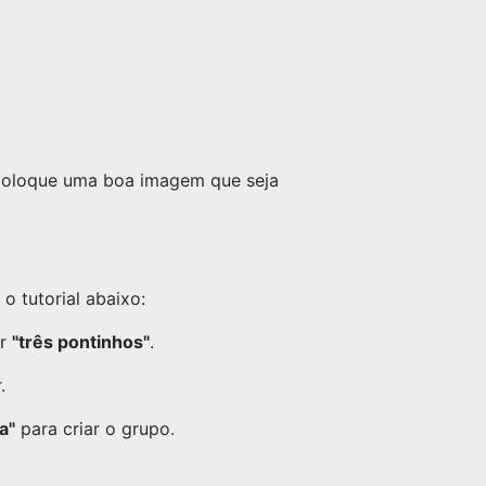
 coloque uma boa imagem que seja
 tutorial abaixo:
or
"três pontinhos"
.
.
a"
para criar o grupo.