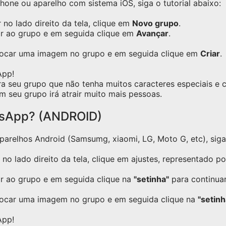
one ou aparelho com sistema iOS, siga o tutorial abaixo:
no lado direito da tela, clique em
Novo grupo
.
ar ao grupo e em seguida clique em
Avançar
.
olocar uma imagem no grupo e em seguida clique em
Criar
.
App!
ra seu grupo que não tenha muitos caracteres especiais e
m seu grupo irá atrair muito mais pessoas.
tsApp? (ANDROID)
relhos Android (Samsumg, xiaomi, LG, Moto G, etc), siga o
no lado direito da tela, clique em ajustes, representado p
ar ao grupo e em seguida clique na
"setinha"
para continuar
locar uma imagem no grupo e em seguida clique na
"setinh
App!