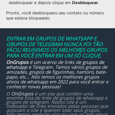
desbloquear e depois clique em
Desbloquear
.
Pronto, você desbloqueou seu contato ou número
que estava bloqueado.
ENTRAR EM GRUPOS DE WHATSAPP E
GRUPOS DE TELEGRAM NUNCA FOI TÃO
FÁCIL! REUNIMOS OS MELHORES GRUPOS
PARA VOCÊ ENTRAR EM UM SÓ CLIQUE.
OnGrupos
é um acervo de links de
grupos de
whatsapp
e Telegram. Temos vários grupos de
amizades, grupos de figurinhas, namoro, bate-
papo, etc... Nós temos os melhores grupos
ativos de whatsapp em 2022 para você entrar e
conhecer novas pessoas!
O
OnGrupos
é um site que contém uma
enorme lista de links de grupos de whatsapp e
grupos de telegram. Nosso site é um
indexador de links enviados pelas pessoas que
acessam o site e querem lotar seus grupos.
Não temos nenhum vínculo com os aplicativos