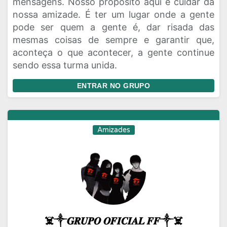
mensagens. Nosso propósito aqui é cuidar da
nossa amizade. É ter um lugar onde a gente
pode ser quem a gente é, dar risada das
mesmas coisas de sempre e garantir que,
aconteça o que acontecer, a gente continue
sendo essa turma unida.
ENTRAR NO GRUPO
Amizades
☠️༒𝑮𝑹𝑼𝑷𝑶 𝑶𝑭𝑰𝑪𝑰𝑨𝑳 𝑭𝑭༒☠️