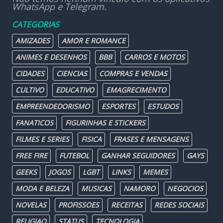
WhatsApp e Telegram.
CATEGORIAS
AMIZADES
AMOR E ROMANCE
ANIMES E DESENHOS
BBB
CARROS E MOTOS
CIDADES
CIENCIAS
COMPRAS E VENDAS
CULTIVO
EDUCATIVO
EMAGRECIMENTO
EMPREENDEDORISMO
ESPORTES
ESTUDOS
FANATICOS
FIGURINHAS E STICKERS
FILMES E SERIES
FISICA
FRASES E MENSAGENS
FREE FIRE
FUTEBOL
GANHAR SEGUIDORES
GAYS
GEEKS
JOGOS
LGBT
LINKS
MEMES
MODA E BELEZA
MUSICAS
NAMORO
NEGOCIOS
NOVELAS
PROFISSOES
RECEITAS
REDES SOCIAIS
RELIGIAO
STATUS
TECNOLOGIA