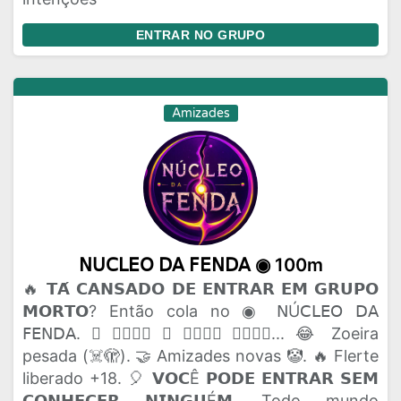
ENTRAR NO GRUPO
Amizades
𝖭𝖴𝖢𝖫𝖤𝖮 𝖣𝖠 𝖥𝖤𝖭𝖣𝖠 ◉ 100m
🔥 𝗧𝗔́ 𝗖𝗔𝗡𝗦𝗔𝗗𝗢 𝗗𝗘 𝗘𝗡𝗧𝗥𝗔𝗥 𝗘𝗠 𝗚𝗥𝗨𝗣𝗢
𝗠𝗢𝗥𝗧𝗢? Então cola no ◉ 𝖭Ú𝖢𝖫𝖤𝖮 𝖣𝖠
𝖥𝖤𝖭𝖣𝖠. 🫟 𝗔𝗤𝗨𝗜 𝗢 𝗣𝗔𝗣𝗢 𝗙𝗟𝗨𝗜... 😂 Zoeira
pesada (☠️🫣). 🤝 Amizades novas 🤡. 🔥 Flerte
liberado +18. 🎈 𝗩𝗢𝗖Ê 𝗣𝗢𝗗𝗘 𝗘𝗡𝗧𝗥𝗔𝗥 𝗦𝗘𝗠
𝗖𝗢𝗡𝗛𝗘𝗖𝗘𝗥 𝗡𝗜𝗡𝗚𝗨É𝗠. Todo mundo