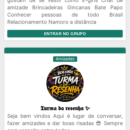
gostam de se vestir como E-girls Chat de
amizade Brincadeiras Gincanas Bate Papo
Conhecer pessoas de todo Brasil
Relacionamento Namoro a distância
ENTRAR NO GRUPO
Amizades
𝕿𝖚𝖗𝖒𝖆 𝖉𝖆 𝖗𝖊𝖘𝖊𝖓𝖍𝖆 ✨
Seja bem vindos Aqui é lugar de conversar,
fazer amizades e dar boas risadas 😎 Sempre