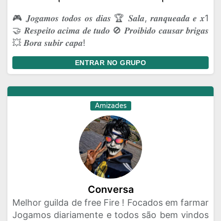
🎮 𝑱𝒐𝒈𝒂𝒎𝒐𝒔 𝒕𝒐𝒅𝒐𝒔 𝒐𝒔 𝒅𝒊𝒂𝒔 🏆 𝑺𝒂𝒍𝒂, 𝒓𝒂𝒏𝒒𝒖𝒆𝒂𝒅𝒂 𝒆 𝒙1
🤝 𝑹𝒆𝒔𝒑𝒆𝒊𝒕𝒐 𝒂𝒄𝒊𝒎𝒂 𝒅𝒆 𝒕𝒖𝒅𝒐 🚫 𝑷𝒓𝒐𝒊𝒃𝒊𝒅𝒐 𝒄𝒂𝒖𝒔𝒂𝒓 𝒃𝒓𝒊𝒈𝒂𝒔
💥 𝑩𝒐𝒓𝒂 𝒔𝒖𝒃𝒊𝒓 𝒄𝒂𝒑𝒂!
ENTRAR NO GRUPO
Amizades
Conversa
Melhor guilda de free Fire ! Focados em farmar
Jogamos diariamente e todos são bem vindos