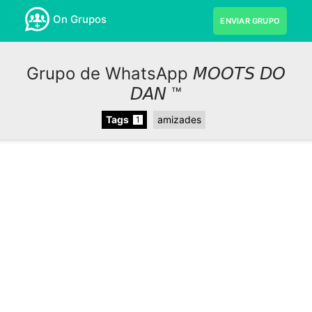
On Grupos
ENVIAR GRUPO
Grupo de WhatsApp 𝘔𝘖𝘖𝘛𝘚 𝘋𝘖
𝘋𝘈𝘕 ™
Tags
amizades
1