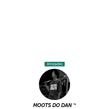
Amizades
𝘔𝘖𝘖𝘛𝘚 𝘋𝘖 𝘋𝘈𝘕 ™