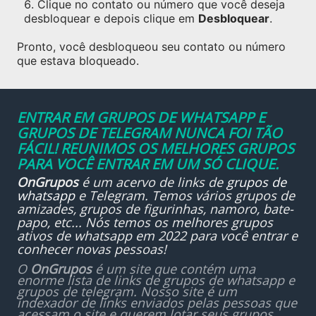
Clique no contato ou número que você deseja
desbloquear e depois clique em
Desbloquear
.
Pronto, você desbloqueou seu contato ou número
que estava bloqueado.
ENTRAR EM GRUPOS DE WHATSAPP E
GRUPOS DE TELEGRAM NUNCA FOI TÃO
FÁCIL! REUNIMOS OS MELHORES GRUPOS
PARA VOCÊ ENTRAR EM UM SÓ CLIQUE.
OnGrupos
é um acervo de links de
grupos de
whatsapp
e Telegram. Temos vários grupos de
amizades, grupos de figurinhas, namoro, bate-
papo, etc... Nós temos os melhores grupos
ativos de whatsapp em 2022 para você entrar e
conhecer novas pessoas!
O
OnGrupos
é um site que contém uma
enorme lista de links de grupos de whatsapp e
grupos de telegram. Nosso site é um
indexador de links enviados pelas pessoas que
acessam o site e querem lotar seus grupos.