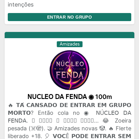
intenções
ENTRAR NO GRUPO
Amizades
𝖭𝖴𝖢𝖫𝖤𝖮 𝖣𝖠 𝖥𝖤𝖭𝖣𝖠 ◉ 100m
🔥 𝗧𝗔́ 𝗖𝗔𝗡𝗦𝗔𝗗𝗢 𝗗𝗘 𝗘𝗡𝗧𝗥𝗔𝗥 𝗘𝗠 𝗚𝗥𝗨𝗣𝗢
𝗠𝗢𝗥𝗧𝗢? Então cola no ◉ 𝖭Ú𝖢𝖫𝖤𝖮 𝖣𝖠
𝖥𝖤𝖭𝖣𝖠. 🫟 𝗔𝗤𝗨𝗜 𝗢 𝗣𝗔𝗣𝗢 𝗙𝗟𝗨𝗜... 😂 Zoeira
pesada (☠️🫣). 🤝 Amizades novas 🤡. 🔥 Flerte
liberado +18. 🎈 𝗩𝗢𝗖Ê 𝗣𝗢𝗗𝗘 𝗘𝗡𝗧𝗥𝗔𝗥 𝗦𝗘𝗠