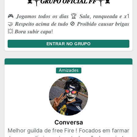
☠️༒𝑮𝑹𝑼𝑷𝑶 𝑶𝑭𝑰𝑪𝑰𝑨𝑳 𝑭𝑭༒☠️
🎮 𝑱𝒐𝒈𝒂𝒎𝒐𝒔 𝒕𝒐𝒅𝒐𝒔 𝒐𝒔 𝒅𝒊𝒂𝒔 🏆 𝑺𝒂𝒍𝒂, 𝒓𝒂𝒏𝒒𝒖𝒆𝒂𝒅𝒂 𝒆 𝒙1
🤝 𝑹𝒆𝒔𝒑𝒆𝒊𝒕𝒐 𝒂𝒄𝒊𝒎𝒂 𝒅𝒆 𝒕𝒖𝒅𝒐 🚫 𝑷𝒓𝒐𝒊𝒃𝒊𝒅𝒐 𝒄𝒂𝒖𝒔𝒂𝒓 𝒃𝒓𝒊𝒈𝒂𝒔
💥 𝑩𝒐𝒓𝒂 𝒔𝒖𝒃𝒊𝒓 𝒄𝒂𝒑𝒂!
ENTRAR NO GRUPO
Amizades
Conversa
Melhor guilda de free Fire ! Focados em farmar