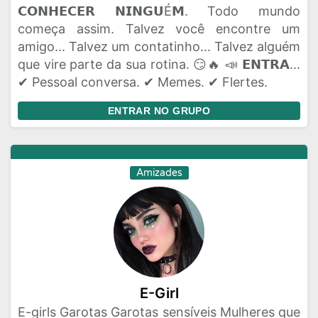
𝗖𝗢𝗡𝗛𝗘𝗖𝗘𝗥 𝗡𝗜𝗡𝗚𝗨É𝗠. Todo mundo
começa assim. Talvez você encontre um
amigo... Talvez um contatinho... Talvez alguém
que vire parte da sua rotina. 😏🔥 📣 𝗘𝗡𝗧𝗥𝗔...
✔ Pessoal conversa. ✔ Memes. ✔ Flertes.
ENTRAR NO GRUPO
Amizades
E-Girl
E-girls Garotas Garotas sensíveis Mulheres que