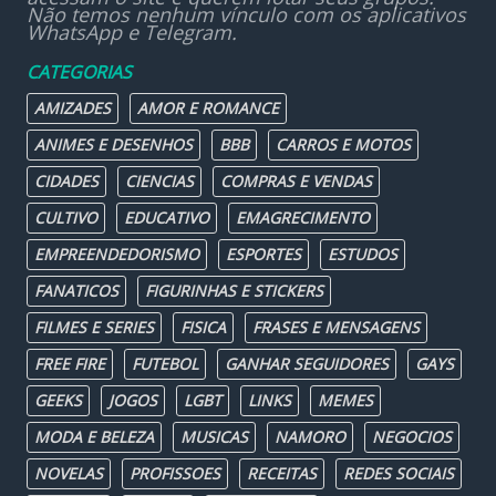
Não temos nenhum vínculo com os aplicativos
WhatsApp e Telegram.
CATEGORIAS
AMIZADES
AMOR E ROMANCE
ANIMES E DESENHOS
BBB
CARROS E MOTOS
CIDADES
CIENCIAS
COMPRAS E VENDAS
CULTIVO
EDUCATIVO
EMAGRECIMENTO
EMPREENDEDORISMO
ESPORTES
ESTUDOS
FANATICOS
FIGURINHAS E STICKERS
FILMES E SERIES
FISICA
FRASES E MENSAGENS
FREE FIRE
FUTEBOL
GANHAR SEGUIDORES
GAYS
GEEKS
JOGOS
LGBT
LINKS
MEMES
MODA E BELEZA
MUSICAS
NAMORO
NEGOCIOS
NOVELAS
PROFISSOES
RECEITAS
REDES SOCIAIS