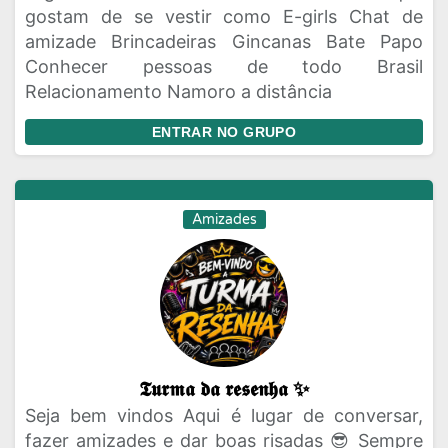
gostam de se vestir como E-girls Chat de
amizade Brincadeiras Gincanas Bate Papo
Conhecer pessoas de todo Brasil
Relacionamento Namoro a distância
ENTRAR NO GRUPO
Amizades
𝕿𝖚𝖗𝖒𝖆 𝖉𝖆 𝖗𝖊𝖘𝖊𝖓𝖍𝖆 ✨
Seja bem vindos Aqui é lugar de conversar,
fazer amizades e dar boas risadas 😎 Sempre