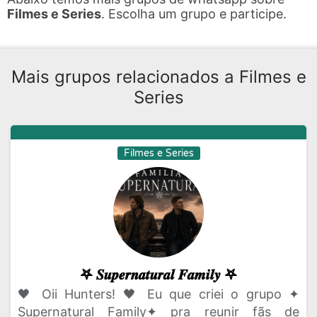
Filmes e Series
. Escolha um grupo e participe.
Mais grupos relacionados a Filmes e
Series
Filmes e Series
𖤐 𝑺𝒖𝒑𝒆𝒓𝒏𝒂𝒕𝒖𝒓𝒂𝒍 𝑭𝒂𝒎𝒊𝒍𝒚 𖤐
🖤 Oii Hunters! 🖤 Eu que criei o grupo ✦
Supernatural Family✦ pra reunir fãs de