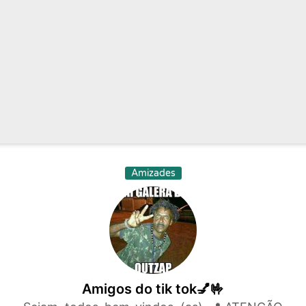
Amizades
Amigos do tik tok💅🤟