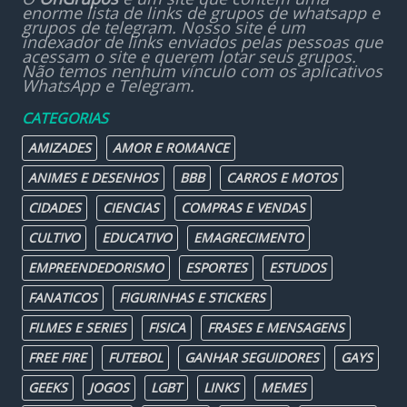
enorme lista de links de grupos de whatsapp e
grupos de telegram. Nosso site é um
indexador de links enviados pelas pessoas que
acessam o site e querem lotar seus grupos.
Não temos nenhum vínculo com os aplicativos
WhatsApp e Telegram.
CATEGORIAS
AMIZADES
AMOR E ROMANCE
ANIMES E DESENHOS
BBB
CARROS E MOTOS
CIDADES
CIENCIAS
COMPRAS E VENDAS
CULTIVO
EDUCATIVO
EMAGRECIMENTO
EMPREENDEDORISMO
ESPORTES
ESTUDOS
FANATICOS
FIGURINHAS E STICKERS
FILMES E SERIES
FISICA
FRASES E MENSAGENS
FREE FIRE
FUTEBOL
GANHAR SEGUIDORES
GAYS
GEEKS
JOGOS
LGBT
LINKS
MEMES