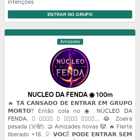
intenções
ENTRAR NO GRUPO
Amizades
𝖭𝖴𝖢𝖫𝖤𝖮 𝖣𝖠 𝖥𝖤𝖭𝖣𝖠 ◉ 100m
🔥 𝗧𝗔́ 𝗖𝗔𝗡𝗦𝗔𝗗𝗢 𝗗𝗘 𝗘𝗡𝗧𝗥𝗔𝗥 𝗘𝗠 𝗚𝗥𝗨𝗣𝗢
𝗠𝗢𝗥𝗧𝗢? Então cola no ◉ 𝖭Ú𝖢𝖫𝖤𝖮 𝖣𝖠
𝖥𝖤𝖭𝖣𝖠. 🫟 𝗔𝗤𝗨𝗜 𝗢 𝗣𝗔𝗣𝗢 𝗙𝗟𝗨𝗜... 😂 Zoeira
pesada (☠️🫣). 🤝 Amizades novas 🤡. 🔥 Flerte
liberado +18. 🎈 𝗩𝗢𝗖Ê 𝗣𝗢𝗗𝗘 𝗘𝗡𝗧𝗥𝗔𝗥 𝗦𝗘𝗠