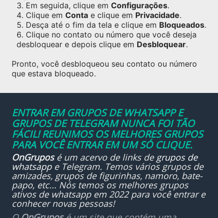
Em seguida, clique em
Configurações
.
Clique em
Conta
e clique em
Privacidade
.
Desça até o fim da tela e clique em
Bloqueados
.
Clique no contato ou número que você deseja
desbloquear e depois clique em
Desbloquear
.
Pronto, você desbloqueou seu contato ou número
que estava bloqueado.
ENTRAR EM GRUPOS DE WHATSAPP E
GRUPOS DE TELEGRAM NUNCA FOI TÃO
FÁCIL! REUNIMOS OS MELHORES GRUPOS
PARA VOCÊ ENTRAR EM UM SÓ CLIQUE.
OnGrupos
é um acervo de links de
grupos de
whatsapp
e Telegram. Temos vários grupos de
amizades, grupos de figurinhas, namoro, bate-
papo, etc... Nós temos os melhores grupos
ativos de whatsapp em 2022 para você entrar e
conhecer novas pessoas!
O
OnGrupos
é um site que contém uma