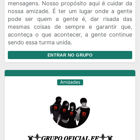
mensagens. Nosso propósito aqui é cuidar da
nossa amizade. É ter um lugar onde a gente
pode ser quem a gente é, dar risada das
mesmas coisas de sempre e garantir que,
aconteça o que acontecer, a gente continue
sendo essa turma unida.
ENTRAR NO GRUPO
Amizades
☠️༒𝑮𝑹𝑼𝑷𝑶 𝑶𝑭𝑰𝑪𝑰𝑨𝑳 𝑭𝑭༒☠️