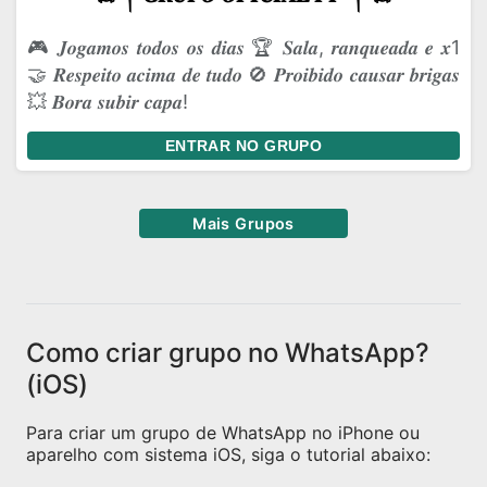
🎮 𝑱𝒐𝒈𝒂𝒎𝒐𝒔 𝒕𝒐𝒅𝒐𝒔 𝒐𝒔 𝒅𝒊𝒂𝒔 🏆 𝑺𝒂𝒍𝒂, 𝒓𝒂𝒏𝒒𝒖𝒆𝒂𝒅𝒂 𝒆 𝒙1
🤝 𝑹𝒆𝒔𝒑𝒆𝒊𝒕𝒐 𝒂𝒄𝒊𝒎𝒂 𝒅𝒆 𝒕𝒖𝒅𝒐 🚫 𝑷𝒓𝒐𝒊𝒃𝒊𝒅𝒐 𝒄𝒂𝒖𝒔𝒂𝒓 𝒃𝒓𝒊𝒈𝒂𝒔
💥 𝑩𝒐𝒓𝒂 𝒔𝒖𝒃𝒊𝒓 𝒄𝒂𝒑𝒂!
ENTRAR NO GRUPO
Mais Grupos
Como criar grupo no WhatsApp?
(iOS)
Para criar um grupo de WhatsApp no iPhone ou
aparelho com sistema iOS, siga o tutorial abaixo: