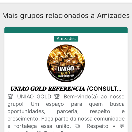
Mais grupos relacionados a Amizades
Amizades
𝑼𝑵𝑰𝑨̃𝑶 𝑮𝑶𝑳𝑫 𝑹𝑬𝑭𝑬𝑹𝑬̂𝑵𝑪𝑰𝑨 /CONSULTÁVEIS NF👑
🏆 UNIÃO GOLD 🏆 Bem-vindo(a) ao nosso
grupo! Um espaço para quem busca
oportunidades, parceria, respeito e
crescimento. Faça parte da nossa comunidade
e fortaleça essa união. 🤝 Respeito • 💬