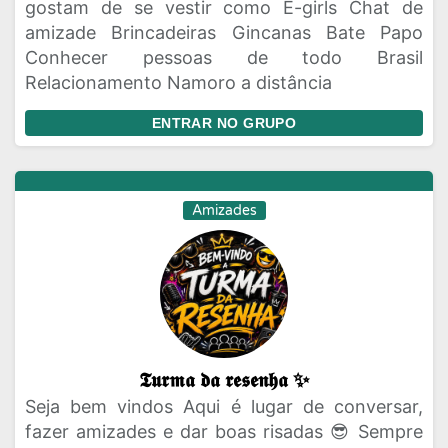
gostam de se vestir como E-girls Chat de
amizade Brincadeiras Gincanas Bate Papo
Conhecer pessoas de todo Brasil
Relacionamento Namoro a distância
ENTRAR NO GRUPO
Amizades
𝕿𝖚𝖗𝖒𝖆 𝖉𝖆 𝖗𝖊𝖘𝖊𝖓𝖍𝖆 ✨
Seja bem vindos Aqui é lugar de conversar,
fazer amizades e dar boas risadas 😎 Sempre