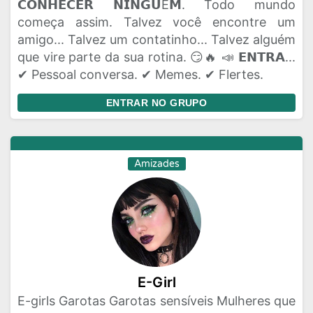
𝗖𝗢𝗡𝗛𝗘𝗖𝗘𝗥 𝗡𝗜𝗡𝗚𝗨É𝗠. Todo mundo
começa assim. Talvez você encontre um
amigo... Talvez um contatinho... Talvez alguém
que vire parte da sua rotina. 😏🔥 📣 𝗘𝗡𝗧𝗥𝗔...
✔ Pessoal conversa. ✔ Memes. ✔ Flertes.
ENTRAR NO GRUPO
Amizades
E-Girl
E-girls Garotas Garotas sensíveis Mulheres que