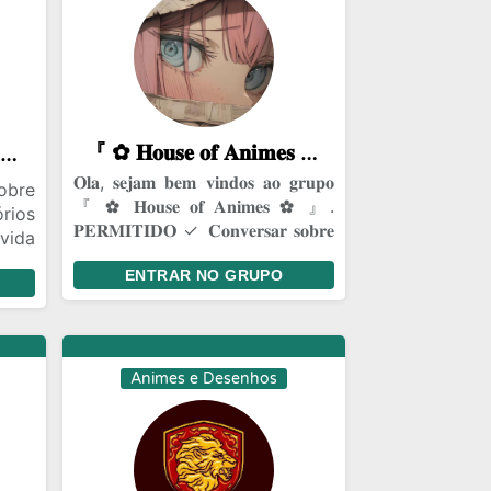
『 ✿⁠ 𝐇𝐨𝐮𝐬𝐞 𝐨𝐟 𝐀𝐧𝐢𝐦𝐞𝐬 ✿⁠ 』
ıllıllı⭐🌟 O͙T͙A͙K͙I͙T͙O͙S͙_S͙E͙Ⓜ️ E͙V͙E͙N͙T͙O͙S͙ 🌟⭐ıllıllı
𝐎𝐥𝐚, 𝐬𝐞𝐣𝐚𝐦 𝐛𝐞𝐦 𝐯𝐢𝐧𝐝𝐨𝐬 𝐚𝐨 𝐠𝐫𝐮𝐩𝐨
obre
『 ✿⁠ 𝐇𝐨𝐮𝐬𝐞 𝐨𝐟 𝐀𝐧𝐢𝐦𝐞𝐬 ✿⁠ 』.
rios
𝐏𝐄𝐑𝐌𝐈𝐓𝐈𝐃𝐎 ✓ 𝐂𝐨𝐧𝐯𝐞𝐫𝐬𝐚𝐫 𝐬𝐨𝐛𝐫𝐞
vida
𝐚𝐧𝐢𝐦𝐞𝐬 ✓ 𝐅𝐚𝐳𝐞𝐫 𝐚𝐦𝐢𝐳𝐚𝐝𝐞𝐬
ilva
ENTRAR NO GRUPO
dera
cisa
trar
Animes e Desenhos