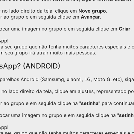
no lado direito da tela, clique em
Novo grupo
.
ar ao grupo e em seguida clique em
Avançar
.
olocar uma imagem no grupo e em seguida clique em
Criar
.
App!
ra seu grupo que não tenha muitos caracteres especiais e
m seu grupo irá atrair muito mais pessoas.
tsApp? (ANDROID)
relhos Android (Samsumg, xiaomi, LG, Moto G, etc), siga o
no lado direito da tela, clique em ajustes, representado p
ar ao grupo e em seguida clique na
"setinha"
para continuar
locar uma imagem no grupo e em seguida clique na
"setinh
App!
ra seu grupo que não tenha muitos caracteres especiais e