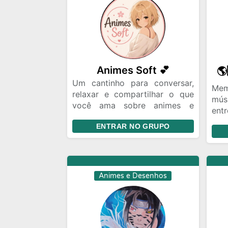
Animes Soft 💕
Um cantinho para conversar,
Mem
relaxar e compartilhar o que
mús
você ama sobre animes e
en
coisas do dia a dia. Seja bem-
ami
ENTRAR NO GRUPO
vindo(a) e sinta-se em casa.
Animes e Desenhos