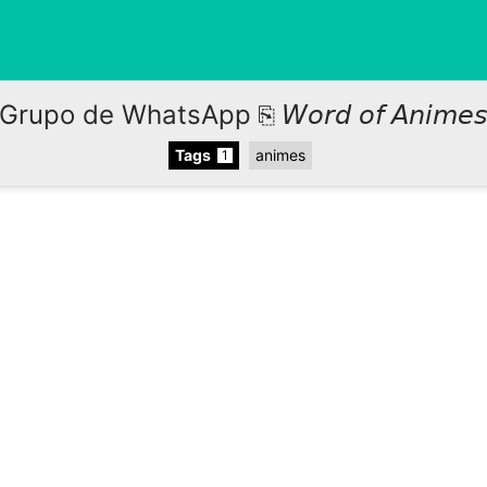
Grupo de WhatsApp ⎘ 𝘞𝘰𝘳𝘥 𝘰𝘧 𝘈𝘯𝘪𝘮𝘦
Tags
animes
1