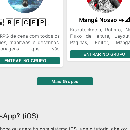
Mangá Nosso ✒️
᭕▒┆🅁🄴🄲🄴🄿🄲̧🄰̃🄾┆▒࿐
Kishotenketsu, Roteiro, N
RPG de cena com todos os
Fluxo de leitura, Layou
mes, manhwas e desenhos!
Paginas, Editor, Mangak
rsonagens que são
Sabe do que to falando
ENTRAR NO GRUPO
ubados demais, serão
souber, entra logo no gr
ENTRAR NO GRUPO
rados ou nerfados até
Nosso foco é apren
to ponto. Se divirtam por
verdadeiramente so
!
mangás e criar obras origin
Mais Grupos
sApp? (iOS)
one ou aparelho com sistema iOS, siga o tutorial abaixo: