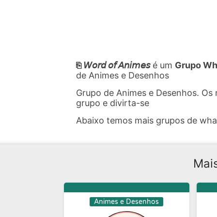
⎘ 𝘞𝘰𝘳𝘥 𝘰𝘧 𝘈𝘯𝘪𝘮𝘦𝘴
é um
Grupo Wh
de Animes e Desenhos
Grupo de Animes e Desenhos. Os 
grupo e divirta-se
Abaixo temos mais grupos de wh
Mai
Animes e Desenhos