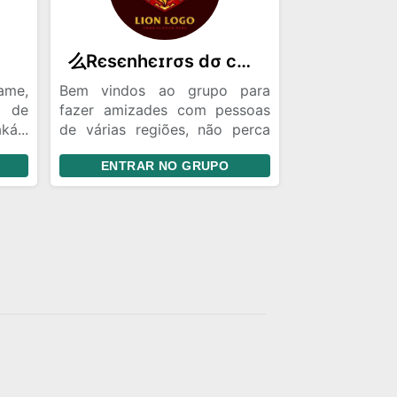

么Rєѕєnhєɪrσѕ dσ cαpѕ Gєєk╰‿╯☕
ame,
Bem vindos ao grupo para
t de
fazer amizades com pessoas
á...
de várias regiões, não perca
? Se
tempo entre logo, se for ativo
ENTRAR NO GRUPO
upo.
ganha ADM, leia as regras ao
der
entrar ^^
bre
ais.