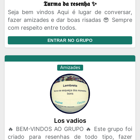
𝕿𝖚𝖗𝖒𝖆 𝖉𝖆 𝖗𝖊𝖘𝖊𝖓𝖍𝖆 ✨
Seja bem vindos Aqui é lugar de conversar,
fazer amizades e dar boas risadas 😎 Sempre
com respeito entre todos.
ENTRAR NO GRUPO
Amizades
Los vadios
🔥 BEM-VINDOS AO GRUPO 🔥 Este grupo foi
criado para resenhas de todo tipo, fazer