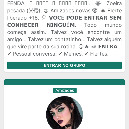
𝖥𝖤𝖭𝖣𝖠. 🫟 𝗔𝗤𝗨𝗜 𝗢 𝗣𝗔𝗣𝗢 𝗙𝗟𝗨𝗜... 😂 Zoeira
pesada (☠️🫣). 🤝 Amizades novas 🤡. 🔥 Flerte
liberado +18. 🎈 𝗩𝗢𝗖Ê 𝗣𝗢𝗗𝗘 𝗘𝗡𝗧𝗥𝗔𝗥 𝗦𝗘𝗠
𝗖𝗢𝗡𝗛𝗘𝗖𝗘𝗥 𝗡𝗜𝗡𝗚𝗨É𝗠. Todo mundo
começa assim. Talvez você encontre um
amigo... Talvez um contatinho... Talvez alguém
que vire parte da sua rotina. 😏🔥 📣 𝗘𝗡𝗧𝗥𝗔...
✔ Pessoal conversa. ✔ Memes. ✔ Flertes.
ENTRAR NO GRUPO
Amizades