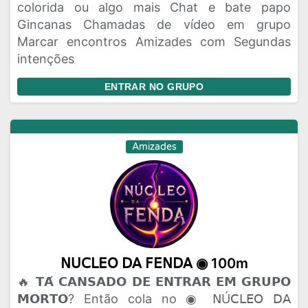
colorida ou algo mais Chat e bate papo
Gincanas Chamadas de vídeo em grupo
Marcar encontros Amizades com Segundas
intenções
ENTRAR NO GRUPO
Amizades
𝖭𝖴𝖢𝖫𝖤𝖮 𝖣𝖠 𝖥𝖤𝖭𝖣𝖠 ◉ 100m
🔥 𝗧𝗔́ 𝗖𝗔𝗡𝗦𝗔𝗗𝗢 𝗗𝗘 𝗘𝗡𝗧𝗥𝗔𝗥 𝗘𝗠 𝗚𝗥𝗨𝗣𝗢
𝗠𝗢𝗥𝗧𝗢? Então cola no ◉ 𝖭Ú𝖢𝖫𝖤𝖮 𝖣𝖠