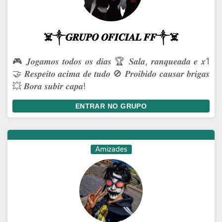
☠️༒𝑮𝑹𝑼𝑷𝑶 𝑶𝑭𝑰𝑪𝑰𝑨𝑳 𝑭𝑭༒☠️
🎮 𝑱𝒐𝒈𝒂𝒎𝒐𝒔 𝒕𝒐𝒅𝒐𝒔 𝒐𝒔 𝒅𝒊𝒂𝒔 🏆 𝑺𝒂𝒍𝒂, 𝒓𝒂𝒏𝒒𝒖𝒆𝒂𝒅𝒂 𝒆 𝒙1
🤝 𝑹𝒆𝒔𝒑𝒆𝒊𝒕𝒐 𝒂𝒄𝒊𝒎𝒂 𝒅𝒆 𝒕𝒖𝒅𝒐 🚫 𝑷𝒓𝒐𝒊𝒃𝒊𝒅𝒐 𝒄𝒂𝒖𝒔𝒂𝒓 𝒃𝒓𝒊𝒈𝒂𝒔
💥 𝑩𝒐𝒓𝒂 𝒔𝒖𝒃𝒊𝒓 𝒄𝒂𝒑𝒂!
ENTRAR NO GRUPO
Amizades