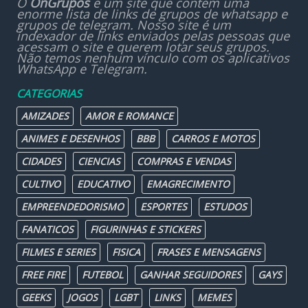
O
OnGrupos
é um site que contém uma
enorme lista de links de grupos de whatsapp e
grupos de telegram. Nosso site é um
indexador de links enviados pelas pessoas que
acessam o site e querem lotar seus grupos.
Não temos nenhum vínculo com os aplicativos
WhatsApp e Telegram.
CATEGORIAS
AMIZADES
AMOR E ROMANCE
ANIMES E DESENHOS
BBB
CARROS E MOTOS
CIDADES
CIENCIAS
COMPRAS E VENDAS
CULTIVO
EDUCATIVO
EMAGRECIMENTO
EMPREENDEDORISMO
ESPORTES
ESTUDOS
FANATICOS
FIGURINHAS E STICKERS
FILMES E SERIES
FISICA
FRASES E MENSAGENS
FREE FIRE
FUTEBOL
GANHAR SEGUIDORES
GAYS
GEEKS
JOGOS
LGBT
LINKS
MEMES