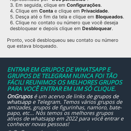
Em seguida, clique em
Configurações
.
Clique em
Conta
e clique em
Privacidade
.
Desça até o fim da tela e clique em
Bloqueados
.
Clique no contato ou número que você deseja
desbloquear e depois clique em
Desbloquear
.
Pronto, você desbloqueou seu contato ou número
que estava bloqueado.
ENTRAR EM GRUPOS DE WHATSAPP E
GRUPOS DE TELEGRAM NUNCA FOI TÃO
FÁCIL! REUNIMOS OS MELHORES GRUPOS
PARA VOCÊ ENTRAR EM UM SÓ CLIQUE.
OnGrupos
é um acervo de links de
grupos de
whatsapp
e Telegram. Temos vários grupos de
amizades, grupos de figurinhas, namoro, bate-
papo, etc... Nós temos os melhores grupos
ativos de whatsapp em 2022 para você entrar e
conhecer novas pessoas!