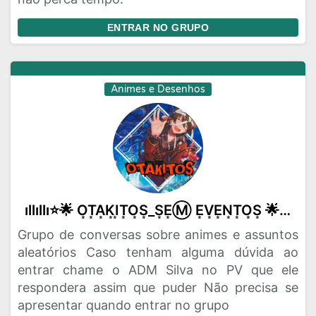
ENTRAR NO GRUPO
Animes e Desenhos
ıllıllı⭐🌟 O͙T͙A͙K͙I͙T͙O͙S͙_S͙E͙Ⓜ️ E͙V͙E͙N͙T͙O͙S͙ 🌟⭐ıllıllı
Grupo de conversas sobre animes e assuntos
aleatórios Caso tenham alguma dúvida ao
entrar chame o ADM Silva no PV que ele
respondera assim que puder Não precisa se
apresentar quando entrar no grupo