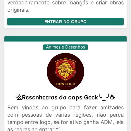
verdadeiramente sobre mangás e criar obras
originais.
ENTRAR NO GRUPO
Animes e Desenhos
么Rєѕєnhєɪrσѕ dσ cαpѕ Gєєk╰‿╯☕
Bem vindos ao grupo para fazer amizades
com pessoas de várias regiões, não perca
tempo entre logo, se for ativo ganha ADM, leia
as regras ao entrar ^^