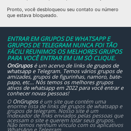
Pronto, você desbloqueou seu contato ou número
que estava bloqueado.
ENTRAR EM GRUPOS DE WHATSAPP E
GRUPOS DE TELEGRAM NUNCA FOI TÃO
FÁCIL! REUNIMOS OS MELHORES GRUPOS
PARA VOCÊ ENTRAR EM UM SÓ CLIQUE.
OnGrupos
é um acervo de links de
grupos de
whatsapp
e Telegram. Temos vários grupos de
amizades, grupos de figurinhas, namoro, bate-
papo, etc... Nós temos os melhores grupos
ativos de whatsapp em 2022 para você entrar e
conhecer novas pessoas!
O
OnGrupos
é um site que contém uma
enorme lista de links de grupos de whatsapp e
grupos de telegram. Nosso site é um
indexador de links enviados pelas pessoas que
acessam o site e querem lotar seus grupos.
Não temos nenhum vínculo com os aplicativos
WhatsApp e Telegram.