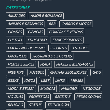
CATEGORIAS
AMIZADES
AMOR E ROMANCE
ANIMES E DESENHOS
BBB
CARROS E MOTOS
CIDADES
CIENCIAS
COMPRAS E VENDAS
CULTIVO
EDUCATIVO
EMAGRECIMENTO
EMPREENDEDORISMO
ESPORTES
ESTUDOS
FANATICOS
FIGURINHAS E STICKERS
FILMES E SERIES
FISICA
FRASES E MENSAGENS
FREE FIRE
FUTEBOL
GANHAR SEGUIDORES
GAYS
GEEKS
JOGOS
LGBT
LINKS
MEMES
MODA E BELEZA
MUSICAS
NAMORO
NEGOCIOS
NOVELAS
PROFISSOES
RECEITAS
REDES SOCIAIS
RELIGIAO
STATUS
TECNOLOGIA