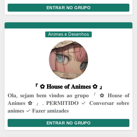
ENTRAR NO GRUPO
Animes e Desenhos
『 ✿⁠ 𝐇𝐨𝐮𝐬𝐞 𝐨𝐟 𝐀𝐧𝐢𝐦𝐞𝐬 ✿⁠ 』
𝐎𝐥𝐚, 𝐬𝐞𝐣𝐚𝐦 𝐛𝐞𝐦 𝐯𝐢𝐧𝐝𝐨𝐬 𝐚𝐨 𝐠𝐫𝐮𝐩𝐨 『 ✿⁠ 𝐇𝐨𝐮𝐬𝐞 𝐨𝐟
𝐀𝐧𝐢𝐦𝐞𝐬 ✿⁠ 』. 𝐏𝐄𝐑𝐌𝐈𝐓𝐈𝐃𝐎 ✓ 𝐂𝐨𝐧𝐯𝐞𝐫𝐬𝐚𝐫 𝐬𝐨𝐛𝐫𝐞
𝐚𝐧𝐢𝐦𝐞𝐬 ✓ 𝐅𝐚𝐳𝐞𝐫 𝐚𝐦𝐢𝐳𝐚𝐝𝐞𝐬
ENTRAR NO GRUPO