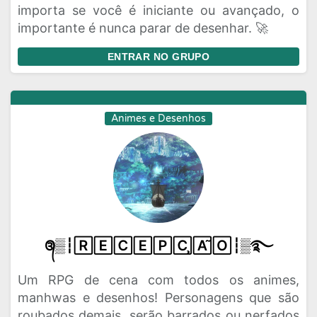
importa se você é iniciante ou avançado, o
importante é nunca parar de desenhar. 🚀
ENTRAR NO GRUPO
Animes e Desenhos
᭕▒┆🅁🄴🄲🄴🄿🄲̧🄰̃🄾┆▒࿐
Um RPG de cena com todos os animes,
manhwas e desenhos! Personagens que são
roubados demais, serão barrados ou nerfados