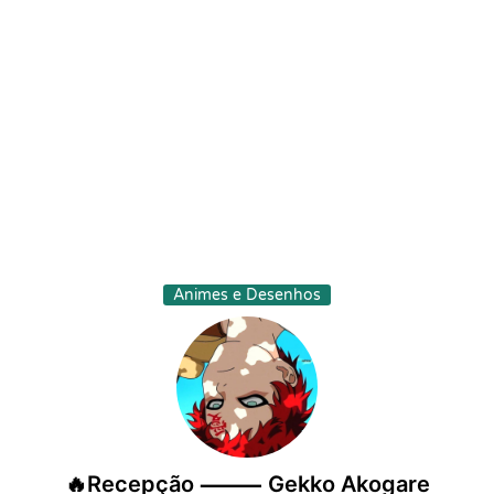
Animes e Desenhos
🔥Recepção ⸻ Gekko Akogare