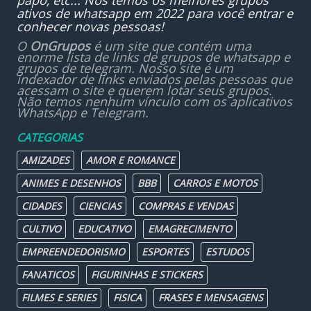
papo, etc... Nós temos os melhores grupos
ativos de whatsapp em 2022 para você entrar e
conhecer novas pessoas!
O
OnGrupos
é um site que contém uma
enorme lista de links de grupos de whatsapp e
grupos de telegram. Nosso site é um
indexador de links enviados pelas pessoas que
acessam o site e querem lotar seus grupos.
Não temos nenhum vínculo com os aplicativos
WhatsApp e Telegram.
CATEGORIAS
AMIZADES
AMOR E ROMANCE
ANIMES E DESENHOS
BBB
CARROS E MOTOS
CIDADES
CIENCIAS
COMPRAS E VENDAS
CULTIVO
EDUCATIVO
EMAGRECIMENTO
EMPREENDEDORISMO
ESPORTES
ESTUDOS
FANATICOS
FIGURINHAS E STICKERS
FILMES E SERIES
FISICA
FRASES E MENSAGENS