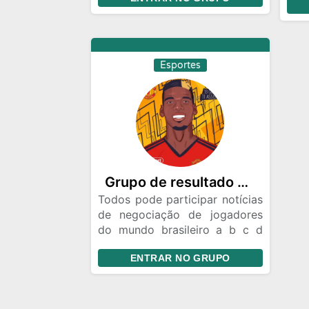
momento, venha compartilhar
exc
e obter novas informações.
mid
Não fique de fora é só acessar
o link na descrição e conhecer
essa galera cheia de amizade e
Esportes
muito conteúdo para
compartilhar Com você e
convide seus amigos para
juntar-se a nós através do
nosso link
Grupo de resultado de fut
Todos pode participar notícias
de negociação de jogadores
do mundo brasileiro a b c d
mercado de negócios do Brasil
ENTRAR NO GRUPO