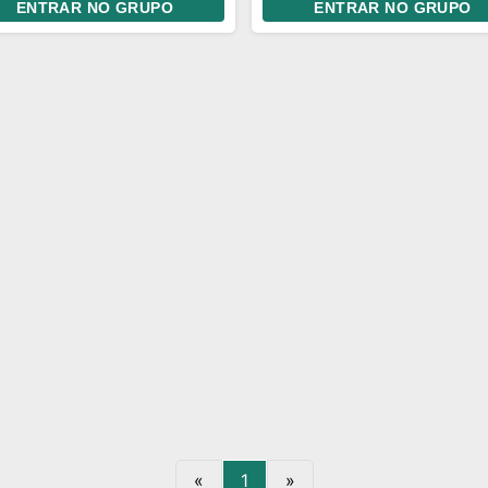
ENTRAR NO GRUPO
ENTRAR NO GRUPO
lusivos também temos
grupo do flamengo
ia compartilhadas
whatsapp.
«
1
»