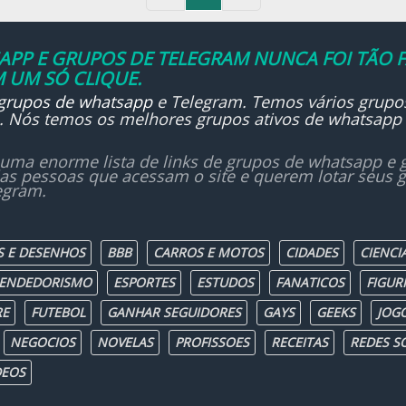
PP E GRUPOS DE TELEGRAM NUNCA FOI TÃO F
 UM SÓ CLIQUE.
grupos de whatsapp
e Telegram. Temos vários grupo
... Nós temos os melhores grupos ativos de whatsapp
uma enorme lista de links de grupos de whatsapp e g
las pessoas que acessam o site e querem lotar seus
egram.
S E DESENHOS
BBB
CARROS E MOTOS
CIDADES
CIENCI
ENDEDORISMO
ESPORTES
ESTUDOS
FANATICOS
FIGUR
RE
FUTEBOL
GANHAR SEGUIDORES
GAYS
GEEKS
JOG
NEGOCIOS
NOVELAS
PROFISSOES
RECEITAS
REDES SO
DEOS