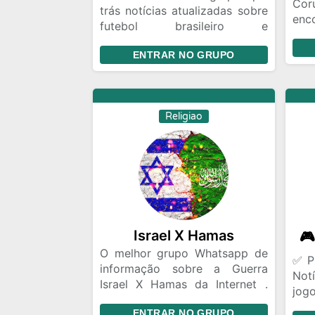
Cor
trás notícias atualizadas sobre
en
futebol brasileiro e
qua
internacionais, e muitas
notí
ENTRAR NO GRUPO
resenhas, mas o respeito
Nos
acima de tudo. Vocês amantes
inf
do futebol serão sempre bem-
rápi
vindo a nossa Resenha.
Religiao
Israel X Hamas
O melhor grupo Whatsapp de
✅ P
informação sobre a Guerra
Not
Israel X Hamas da Internet .
jog
Notícias atualizadas a todo
Ser
ENTRAR NO GRUPO