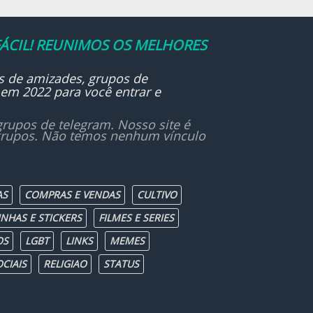
ÁCIL! REUNIMOS OS MELHORES
s de amizades, grupos de
 em 2022 para você entrar e
rupos de telegram. Nosso site é
 grupos. Não temos nenhum vínculo
AS
COMPRAS E VENDAS
CULTIVO
INHAS E STICKERS
FILMES E SERIES
OS
LGBT
LINKS
MEMES
CIAIS
RELIGIAO
STATUS