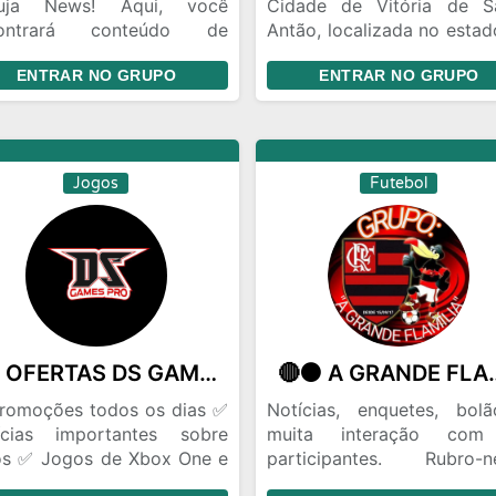
uja News! Aqui, você
Cidade de Vitória de S
contrará conteúdo de
Antão, localizada no estad
lidade com as principais
(PERNAMBUCO). O Gru
ENTRAR NO GRUPO
ENTRAR NO GRUPO
cias do Brasil e do mundo!
VIP, ou seja, as notícias 
so objetivo é manter você
enviadas por um ADM onlin
ormado(a) de forma clara,
da e confiável
Jogos
Futebol
🎮 OFERTAS DS GAMES PRO #5
🔴⚫ A GRAN
romoções todos os dias ✅
Notícias, enquetes, bol
ícias importantes sobre
muita interação com
os ✅ Jogos de Xbox One e
participantes. Rubro-n
ies ✅ Códigos e perfis
seja bem vindo ao me