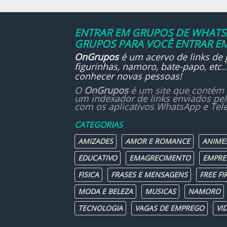
ENTRAR EM GRUPOS DE WHATSA
GRUPOS PARA VOCÊ ENTRAR EM
OnGrupos
é um acervo de links de
figurinhas, namoro, bate-papo, etc
conhecer novas pessoas!
O
OnGrupos
é um site que contém 
um indexador de links enviados pe
com os aplicativos WhatsApp e Tel
CATEGORIAS
AMIZADES
AMOR E ROMANCE
ANIME
EDUCATIVO
EMAGRECIMENTO
EMPRE
FISICA
FRASES E MENSAGENS
FREE FI
MODA E BELEZA
MUSICAS
NAMORO
TECNOLOGIA
VAGAS DE EMPREGO
VI