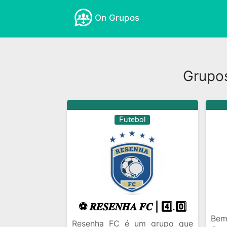
On Grupos
Grupo
Futebol
⚽ 𝑹𝑬𝑺𝑬𝑵𝑯𝑨 𝑭𝑪 | 4️⃣.0️⃣
Bem
Resenha FC é um grupo que