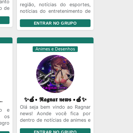
anto
região, notícias do esportes,
o de
notícias do entretenimento de
po é
Uberlândia e região.
serão
ENTRAR NO GRUPO
e!
Animes e Desenhos
✨🍏• 𝕽𝖆𝖌𝖓𝖆𝖗 𝖓𝖊𝖜𝖘 •🍏✨
DE FLAMILIA 🔴⚫
Olá seja bem vindo ao Ragnar
ão e
news! Aonde você fica por
 os
dentro de notícias de animes e
egro
uma boa cultura nerd. Venha
lhor
ENTRAR NO GRUPO