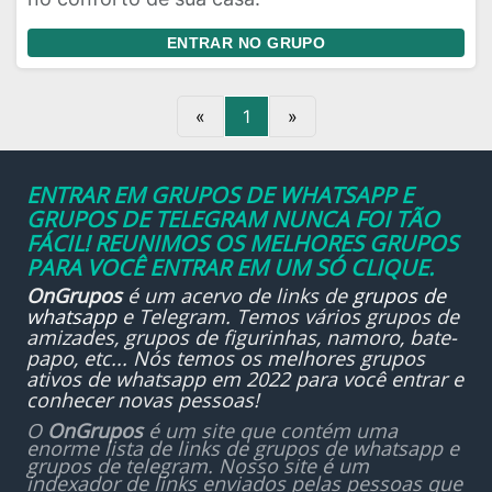
ENTRAR NO GRUPO
«
1
»
ENTRAR EM GRUPOS DE WHATSAPP E
GRUPOS DE TELEGRAM NUNCA FOI TÃO
FÁCIL! REUNIMOS OS MELHORES GRUPOS
PARA VOCÊ ENTRAR EM UM SÓ CLIQUE.
OnGrupos
é um acervo de links de
grupos de
whatsapp
e Telegram. Temos vários grupos de
amizades, grupos de figurinhas, namoro, bate-
papo, etc... Nós temos os melhores grupos
ativos de whatsapp em 2022 para você entrar e
conhecer novas pessoas!
O
OnGrupos
é um site que contém uma
enorme lista de links de grupos de whatsapp e
grupos de telegram. Nosso site é um
indexador de links enviados pelas pessoas que