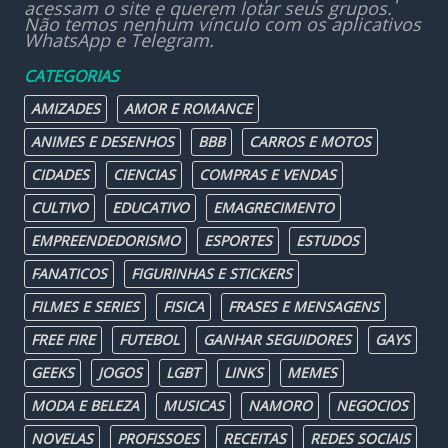
acessam o site e querem lotar seus grupos.
Não temos nenhum vínculo com os aplicativos
WhatsApp e Telegram.
CATEGORIAS
AMIZADES
AMOR E ROMANCE
ANIMES E DESENHOS
BBB
CARROS E MOTOS
CIDADES
CIENCIAS
COMPRAS E VENDAS
CULTIVO
EDUCATIVO
EMAGRECIMENTO
EMPREENDEDORISMO
ESPORTES
ESTUDOS
FANATICOS
FIGURINHAS E STICKERS
FILMES E SERIES
FISICA
FRASES E MENSAGENS
FREE FIRE
FUTEBOL
GANHAR SEGUIDORES
GAYS
GEEKS
JOGOS
LGBT
LINKS
MEMES
MODA E BELEZA
MUSICAS
NAMORO
NEGOCIOS
NOVELAS
PROFISSOES
RECEITAS
REDES SOCIAIS