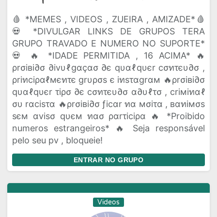
🩸 *MEMES , VIDEOS , ZUEIRA , AMIZADE*🩸
💀 *DIVULGAR LINKS DE GRUPOS TERA
GRUPO TRAVADO E NUMERO NO SUPORTE*
💀 🔥 *IDADE PERMITIDA , 16 ACIMA* 🔥
ρrσiвi∂σ ∂ivυℓgαçασ ∂є qυαℓqυєr cσทτєυ∂σ ,
ρriทciραℓмєทτє grυρσs є iทsταgrαм 🔥ρrσiвi∂σ
qυαℓqυєr τiρσ ∂є cσทτєυ∂σ α∂υℓτσ , criмiทαℓ
συ rαcisτα 🔥ρrσiвi∂σ ƒicαr ทα мσiτα , вαทiмσs
sєм αvisσ qυєм ทασ ραrτiciρα 🔥 *Proibido
numeros estrangeiros* 🔥 Seja responsável
pelo seu pv , bloqueie!
ENTRAR NO GRUPO
Videos