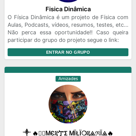
Fisica Dinâmica
O Física Dinâmica é um projeto de Física com
Aulas, Podcasts, vídeos, resumos, testes, etc...
Não perca essa oportunidade!! Caso queira
participar do grupo do projeto segue o link:
ENTRAR NO GRUPO
Amizades
༒ 🔥፝⃟ᎷЄᜰ亇Σ ᎷЇŁЇ❍ᜰ⨻ℜЇ⨻🔥