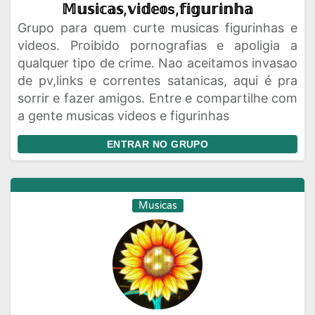
𝕄𝕦𝕤𝕚𝕔𝕒𝕤,𝕧𝕚𝕕𝕖𝕠s,𝕗𝕚𝕘𝕦𝕣𝕚𝕟𝕙𝕒
Grupo para quem curte musicas figurinhas e
videos. Proibido pornografias e apoligia a
qualquer tipo de crime. Nao aceitamos invasao
de pv,links e correntes satanicas, aqui é pra
sorrir e fazer amigos. Entre e compartilhe com
a gente musicas videos e figurinhas
ENTRAR NO GRUPO
Musicas