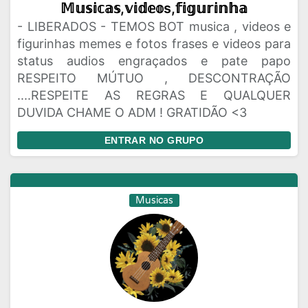
𝕄𝕦𝕤𝕚𝕔𝕒𝕤,𝕧𝕚𝕕𝕖𝕠s,𝕗𝕚𝕘𝕦𝕣𝕚𝕟𝕙𝕒
- LIBERADOS - TEMOS BOT musica , videos e
figurinhas memes e fotos frases e videos para
status audios engraçados e pate papo
RESPEITO MÚTUO , DESCONTRAÇÃO
....RESPEITE AS REGRAS E QUALQUER
DUVIDA CHAME O ADM ! GRATIDÃO <3
ENTRAR NO GRUPO
Musicas