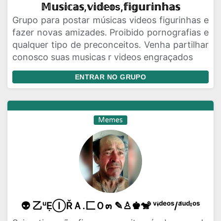
𝕄𝕦𝕤𝕚𝕔𝕒𝕤,𝕧𝕚𝕕𝕖𝕠s,𝕗𝕚𝕘𝕦𝕣𝕚𝕟𝕙𝕒𝕤
Grupo para postar músicas videos figurinhas e
fazer novas amizades. Proibido pornografias e
qualquer tipo de preconceitos. Venha partilhar
conosco suas musicas r videos engraçados
ENTRAR NO GRUPO
Memes
👽 乙ᵘẸⒾŘＡ.匚Ｏ๓ ✎♙♚🐒 ᵛᶤᵈᵉᵒˢ/ᵃ́ᵘᵈᶦᵒˢ