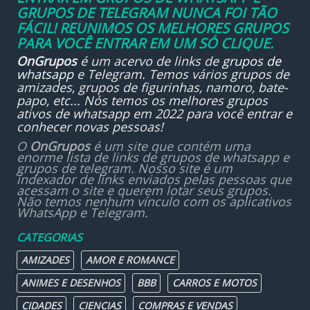
GRUPOS DE TELEGRAM NUNCA FOI TÃO
FÁCIL! REUNIMOS OS MELHORES GRUPOS
PARA VOCÊ ENTRAR EM UM SÓ CLIQUE.
OnGrupos
é um acervo de links de
grupos de
whatsapp
e Telegram. Temos vários grupos de
amizades, grupos de figurinhas, namoro, bate-
papo, etc... Nós temos os melhores grupos
ativos de whatsapp em 2022 para você entrar e
conhecer novas pessoas!
O
OnGrupos
é um site que contém uma
enorme lista de links de grupos de whatsapp e
grupos de telegram. Nosso site é um
indexador de links enviados pelas pessoas que
acessam o site e querem lotar seus grupos.
Não temos nenhum vínculo com os aplicativos
WhatsApp e Telegram.
CATEGORIAS
AMIZADES
AMOR E ROMANCE
ANIMES E DESENHOS
BBB
CARROS E MOTOS
CIDADES
CIENCIAS
COMPRAS E VENDAS