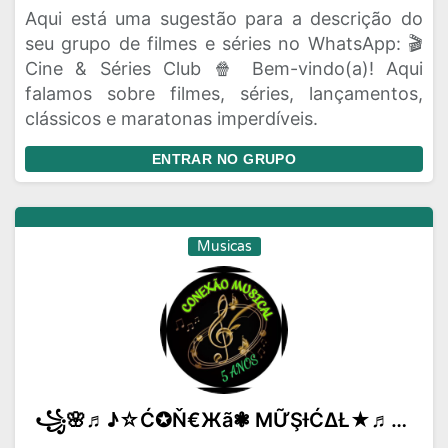
Aqui está uma sugestão para a descrição do
seu grupo de filmes e séries no WhatsApp: 🎬
Cine & Séries Club 🍿 Bem-vindo(a)! Aqui
falamos sobre filmes, séries, lançamentos,
clássicos e maratonas imperdíveis.
ENTRAR NO GRUPO
Musicas
꧁🌸♬♪☆Ć✪Ň€Жã❃ ΜỮŞƗĆΔŁ★♬♪🌺꧂