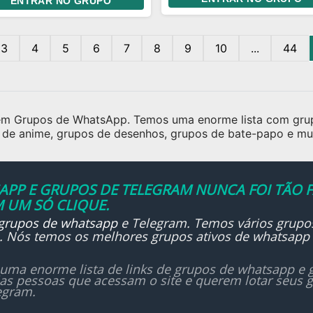
ENTRAR NO GRUPO
ulos favoritos, trocar
icações e simplesmente
tir um bom papo. 🎌 Todos
3
4
5
6
7
8
9
10
...
44
 bem-vindos! Esperamos
 lá!
 em Grupos de WhatsApp. Temos uma enorme lista com grup
de anime, grupos de desenhos, grupos de bate-papo e mui
PP E GRUPOS DE TELEGRAM NUNCA FOI TÃO F
 UM SÓ CLIQUE.
grupos de whatsapp
e Telegram. Temos vários grupo
... Nós temos os melhores grupos ativos de whatsapp
uma enorme lista de links de grupos de whatsapp e g
las pessoas que acessam o site e querem lotar seus
egram.