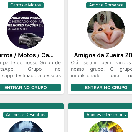
Carros e Motos
Amor e Romance
Carros / Motos / Caminhões
a parte do nosso Grupo de
Olá sejam bem vindo
atsApp, Grupo no
nosso grupo! O grup
tsapp destinado a pessoas
impulsionado para n
 gostam de comprar e
amizades,dar risadas, tr
ENTRAR NO GRUPO
ENTRAR NO GRUPO
nder de Carros Motos
idéias, passar te
inhões. O que nos torna
conversando e zoand
icos: Diversidade de
pouco.
ulos: De carros esportivos
otocicletas velozes e
Animes e Desenhos
Animes e Desenhos
minhões robustos,
ebramos a diversidade de