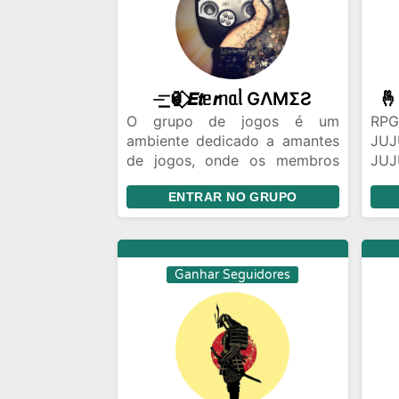
veí
his
Div
ami
Car
⏤͟͟͞ 🏮⃟𝙀𝙩ᥱ𝙧ᥒᥲᥣ GΛMΣƧ
O grupo de jogos é um
RP
ambiente dedicado a amantes
JU
de jogos, onde os membros
JU
podem se reunir para formar
U
ENTRAR NO GRUPO
times, compartilhar dicas e
EX
ideias sobre jogos. Além disso,
FE
o grupo oferece a
CO
oportunidade de participar de
INC
Ganhar Seguidores
um campeonato competitivo,
BA
com possibilidade de
SIS
premiação no futuro. Este é o
E D
lugar ideal para os
CL
apaixonados por jogos se
SE
conectarem, interagirem e
PR
aproveitarem a experiência de
JU