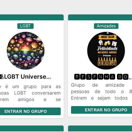
LGBT
Amizades
✨🫂LGBT Universe🏳️‍🌈🪽
🆁🅴🆂🅴🅽🅷🅰 🅳🅾🆂 🆂🅾🅻🆃🅴🅸🆁
Grupo de amizade 
e é um grupo para as
pessoas de todo o Br
soas LGBT conversarem
Entrem e sejam todos
zerem amigos e se
vindos para brincar 
ertirem sem serem julgados
ENTRAR NO GRUPO
divertir com amigos de 
ENTRAR NO GRUPO
o que eles são é um lugar
região do Brasil
e queremos ter respeito e
 uns com os outros