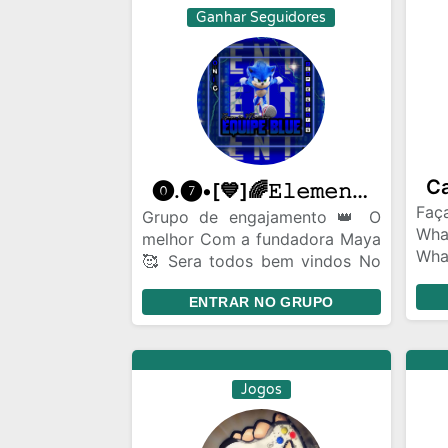
Ganhar Seguidores
⓿.❼•[💙]🌈𝙴𝚕𝚎𝚖𝚎𝚗𝚝𝚘𝚜〷🌈
Faç
Grupo de engajamento 👑 O
Wh
melhor Com a fundadora Maya
Wha
🥰 Sera todos bem vindos No
que
grupo terá mutirões para
ve
ENTRAR NO GRUPO
ganhar seguidores E todos
Cam
terão que seguir dnv 🥰“ régua
ún
obrigatoria “
Veíc
a m
Jogos
ca
cel