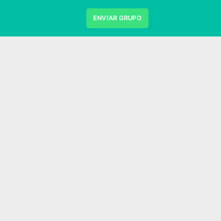
ENVIAR GRUPO
Ciencias
Compras e Vendas
Cultivo
Figurinhas e Stickers
Filmes e Series
s
Jogos
LGBT
Links
Memes
Redes Sociais
Religiao
Status