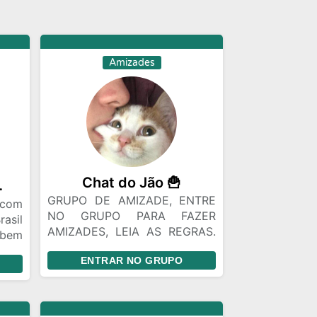
Amizades
Chat do Jão 🍟
🅾🆂 😉🍻💯😈
GRUPO DE AMIZADE, ENTRE
com
NO GRUPO PARA FAZER
asil
AMIZADES, LEIA AS REGRAS.
 bem
GRUPO DE AMIZADE, ENTRE
e se
ENTRAR NO GRUPO
NO GRUPO PARA FAZER
toda
AMIZADES, LEIA AS REGRAS