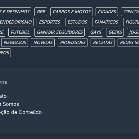
S E DESENHOS
BBB
CARROS E MOTOS
CIDADES
CIENCI
ENDEDORISMO
ESPORTES
ESTUDOS
FANATICOS
FIGUR
RE
FUTEBOL
GANHAR SEGUIDORES
GAYS
GEEKS
JOG
NEGOCIOS
NOVELAS
PROFISSOES
RECEITAS
REDES SO
DEOS
RTE
ato
m Somos
ção de Conteúdo