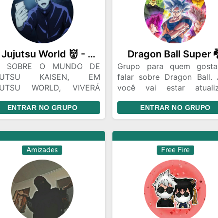
culos motorizados e as
tórias que os envolvem.,
irtam-se e faça novas
zades em nosso Grupo
ros Motos Caminhões
🤞 Jujutsu World 👹 - Recepção.
Dragon Ball Super 
G SOBRE O MUNDO DE
Grupo para quem gost
JUTSU KAISEN, EM
falar sobre Dragon Ball. 
JUTSU WORLD, VIVERÁ
você vai estar atuali
MA VERDADEIRA
sobre tudo que acontec
ENTRAR NO GRUPO
ENTRAR NO GRUPO
PERIENCIA COMO UM
Dragon Ball.
ITICEIRO JUJUTSU EM
NSTANTE EVOLUÇÃO EM
RÍVEIS
Amizades
Free Fire
TALHAS/MISSÕES, COM
TEMA DE PODER PRÓPRIO
IFERENCIADO, DIFERENTES
ÃS/FAMÍLIAS, PODENDO
R SEU PERSONAGEM
EFERIDO DA OBRA! SE
NTE A NÓS E EMBARQUE