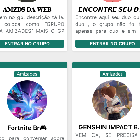
SA AVENTURA INCRÍVEL!
𝐀𝐌𝐙𝐃𝐒 𝐃𝐀 𝐖𝐄𝐁
𝙀𝙉
em no gp, descrição tá lá.
Encontre aqui seu duo ou
u colocá como “GRUPO
duo , o grupo não foi f
A AMIZADES“ MAIS O GP
apenas para duo e sim 
ERVE PRA VCS
fazer novas amizades virt
ENTRAR NO GRUPO
ENTRAR NO GRUPO
CONTRAREM O AMOR DA
espero que gostem do g
A DO CES TBM
proibido vídeos adu
proibido qualquer tip
acesso bancária e etc..
Amizades
Amizades
GENSHIN IMP
Fortnite Br🎮
VEM CA, SE PRECISA
po para conversar sobre