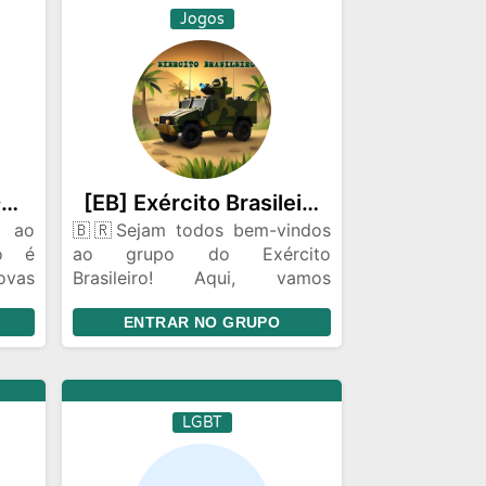
Jogos
Amigos da Zueira 2024🥱🔥
[EB] Exército Brasileiro🇧🇷
s ao
🇧🇷Sejam todos bem-vindos
o é
ao grupo do Exército
ovas
Brasileiro! Aqui, vamos
ocar
compartilhar conhecimentos,
ENTRAR NO GRUPO
mpo
trocar experiências e
o um
fortalecer o espírito de
esquipe. Juntos, estaremos
comprometidos com a defesa
e a honra da nossa nação.
LGBT
Vamos trabalhar unidos em
prol do nosso país. Força,