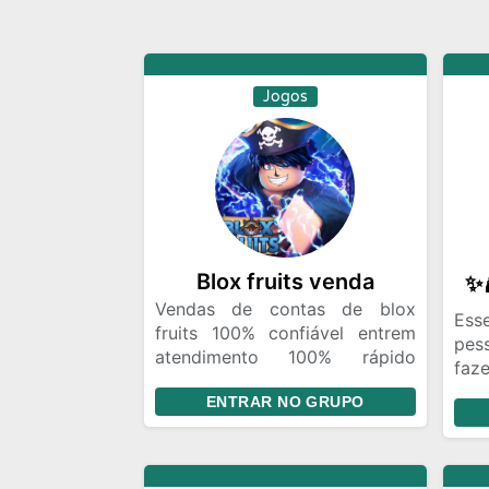
Jogos
Blox fruits venda
Vendas de contas de blox
Ess
fruits 100% confiável entrem
pes
atendimento 100% rápido
fa
Entrem e leia as regras
div
ENTRAR NO GRUPO
pel
ond
paz