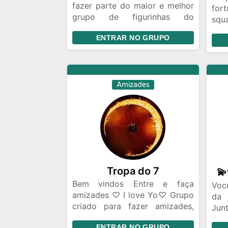
fazer parte do maior e melhor
fort
grupo de figurinhas do
squ
whatsApp entre e faça parte
alg
ENTRAR NO GRUPO
dessa família que cresce todos
faze
os dias
Amizades
Tropa do 7
Bem vindos Entre e faça
Voc
amizades ♡ I love Yo♡ Grupo
da 
criado para fazer amizades,
Jun
encontrar um namoro ou só
gru
ENTRAR NO GRUPO