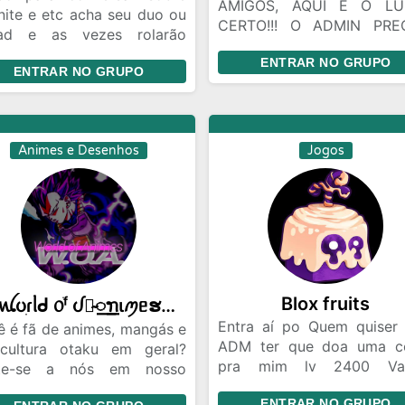
AMIGOS, AQUI É O LU
nite e etc acha seu duo ou
CERTO!!! O ADMIN PRE
ad e as vezes rolarão
TMB HAHAHAHAH, ENT 
uns eventos q os adms irãl
ENTRAR NO GRUPO
LOGO!!!
ENTRAR NO GRUPO
r
Animes e Desenhos
Jogos
Blox fruits
💫ꪡᦢִɾᥣᑯ ᥆ׄᶠ ᦔᩤ̴꯭ꪦιꪑᥱຮ💫
Entra aí po Quem quiser
ê é fã de animes, mangás e
ADM ter que doa uma c
cultura otaku em geral?
pra mim lv 2400 Va
te-se a nós em nosso
conversar e doar contas
po para discutir nossos
ENTRAR NO GRUPO