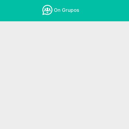
On Grupos
Amizades
Amor e Romance
Anime
Educativo
Emagrecimento
Empree
Fisica
Frases e Mensagens
Free Fi
Moda e Beleza
Musicas
Namoro
Tecnologia
Vagas de Emprego
Vi