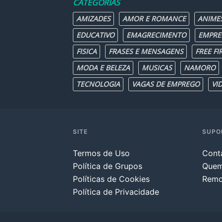
CATEGORIAS
AMIZADES
AMOR E ROMANCE
ANIME
EDUCATIVO
EMAGRECIMENTO
EMPRE
FISICA
FRASES E MENSAGENS
FREE FI
MODA E BELEZA
MUSICAS
NAMORO
TECNOLOGIA
VAGAS DE EMPREGO
VI
SITE
SUPO
Termos de Uso
Cont
Política de Grupos
Que
Políticas de Cookies
Remo
Política de Privacidade