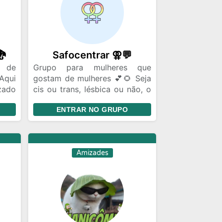
dedicação e disciplina são os
pilares que nos guiarão.
Avante!🇧🇷
🐉
Safocentrar ⚢💬
a de
Grupo para mulheres que
Aqui
gostam de mulheres 💕🌻 Seja
zado
cis ou trans, lésbica ou não, o
e em
importante é ser safica. Sejam
ENTRAR NO GRUPO
todas bem vindas 🧡
Amizades