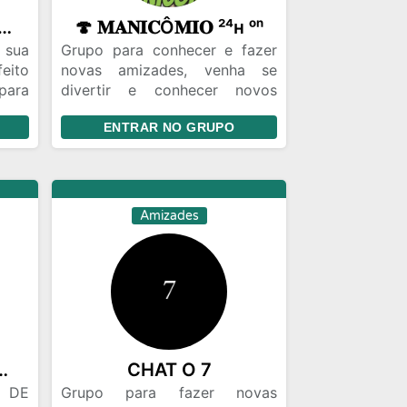
𝙊𝙉𝙏𝙍𝙀 𝙎𝙀𝙐 𝘿𝙐𝙊
🍄 𝐌𝐀𝐍𝐈𝐂Ô𝐌𝐈𝐎 ²⁴ʜ ᵒⁿ
 sua
Grupo para conhecer e fazer
eito
novas amizades, venha se
para
divertir e conhecer novos
uais
amigos, respeitem os
ENTRAR NO GRUPO
rupo
administradores e
lto
participantes do grupo sejam
o de
Bem vindos! Caso julgue
necessário, entre em contato
com um administrador do
Amizades
grupo. Estamos prontos para
atendê-lo e oferecer o suporte
necessário.
ACT BRASILEIRO!
CHAT O 7
 DE
Grupo para fazer novas