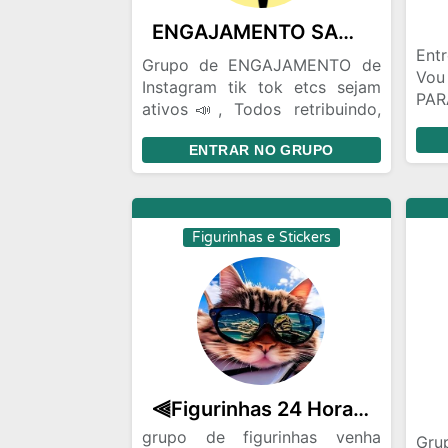
jogar em um ambiente
NES
ENGAJAMENTO SAMURAI 🀄
colaborativo e competitivo.
Entr
Grupo de ENGAJAMENTO de
Vo
Instagram tik tok etcs sejam
PAR
ativos📣, Todos retribuindo,
S
seja recíproco 🀄📣
EN
ENTRAR NO GRUPO
VID
Figurinhas e Stickers
⫷Figurinhas 24 Horas⫸
grupo de figurinhas venha
Gru