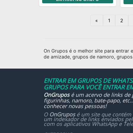
pra passar o tempo e sair do
tít
tédio!
ind
cur
«
1
2
são
você
On Grupos é o melhor site para entrar
de amizade, grupos de namoro, grupos 
ENTRAR EM GRUPOS DE WHATSA
GRUPOS PARA VOCÊ ENTRAR EM
OnGrupos
é um acervo de links de
figurinhas, namoro, bate-papo, etc
conhecer novas pessoas!
O
OnGrupos
é um site que contém 
um indexador de links enviados pe
com os aplicativos WhatsApp e Tel