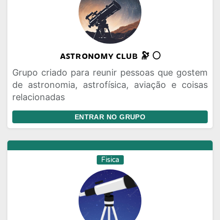
ᴀꜱᴛʀᴏɴᴏᴍʏ ᴄʟᴜʙ 🔭 🌕
Grupo criado para reunir pessoas que gostem
de astronomia, astrofísica, aviação e coisas
relacionadas
ENTRAR NO GRUPO
Fisica