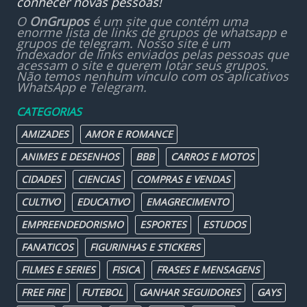
conhecer novas pessoas!
O
OnGrupos
é um site que contém uma
enorme lista de links de grupos de whatsapp e
grupos de telegram. Nosso site é um
indexador de links enviados pelas pessoas que
acessam o site e querem lotar seus grupos.
Não temos nenhum vínculo com os aplicativos
WhatsApp e Telegram.
CATEGORIAS
AMIZADES
AMOR E ROMANCE
ANIMES E DESENHOS
BBB
CARROS E MOTOS
CIDADES
CIENCIAS
COMPRAS E VENDAS
CULTIVO
EDUCATIVO
EMAGRECIMENTO
EMPREENDEDORISMO
ESPORTES
ESTUDOS
FANATICOS
FIGURINHAS E STICKERS
FILMES E SERIES
FISICA
FRASES E MENSAGENS
FREE FIRE
FUTEBOL
GANHAR SEGUIDORES
GAYS