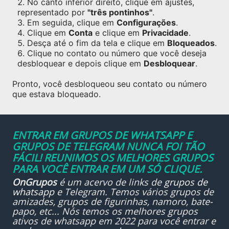
No canto inferior direito, clique em ajustes,
representado por
"três pontinhos"
.
Em seguida, clique em
Configurações
.
Clique em
Conta
e clique em
Privacidade
.
Desça até o fim da tela e clique em
Bloqueados
.
Clique no contato ou número que você deseja
desbloquear e depois clique em
Desbloquear
.
Pronto, você desbloqueou seu contato ou número
que estava bloqueado.
ENTRAR EM GRUPOS DE WHATSAPP E
GRUPOS DE TELEGRAM NUNCA FOI TÃO
FÁCIL! REUNIMOS OS MELHORES GRUPOS
PARA VOCÊ ENTRAR EM UM SÓ CLIQUE.
OnGrupos
é um acervo de links de
grupos de
whatsapp
e Telegram. Temos vários grupos de
amizades, grupos de figurinhas, namoro, bate-
papo, etc... Nós temos os melhores grupos
ativos de whatsapp em 2022 para você entrar e