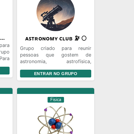
Amantes da Astronomia
ᴀꜱᴛʀᴏɴᴏᴍʏ ᴄʟᴜʙ 🔭 🌕
para
Grupo criado para reunir
upo
pessoas que gostem de
Para
astronomia, astrofísica,
rso,
aviação e coisas relacionadas
ENTRAR NO GRUPO
Fisica