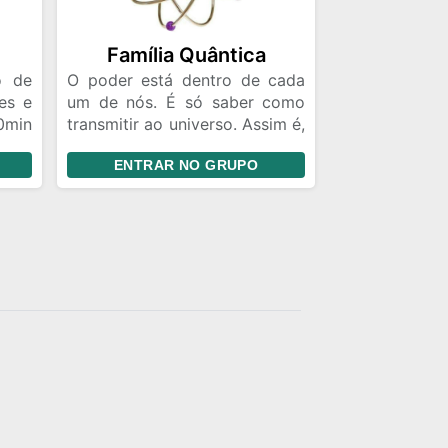
Família Quântica
o de
O poder está dentro de cada
es e
um de nós. É só saber como
0min
transmitir ao universo. Assim é,
Caso
assim está feito. Grupo de
ENTRAR NO GRUPO
o do
auto ajuda emocional,
k do
profissional e familiar.
erá
Podemos te ajudar. Não se
as e
desespere. Namastê 🙏🏻
o ao
nos