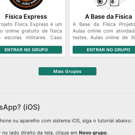
Física Express
A Base da Física
rojeto Física Express é um
A Base da Física Projet
o online gratuito de física
Aulas online com atividad
a escolas militares. Caso
testes. Aulas online de 3
ira participar estamos
duas vezes por semana. 
ENTRAR NO GRUPO
ENTRAR NO GRUPO
ardando a sua ilustre
queira participar do grup
sença. Não esqueça de ver
projeto segue o lin
egras e fique à vontade.
convite. Obs: Não s
permitido propagand
Mais Grupos
postagens sem víncul
projeto. Que Deus 
abençoe sempre!!!!
sApp? (iOS)
one ou aparelho com sistema iOS, siga o tutorial abaixo:
no lado direito da tela, clique em
Novo grupo
.