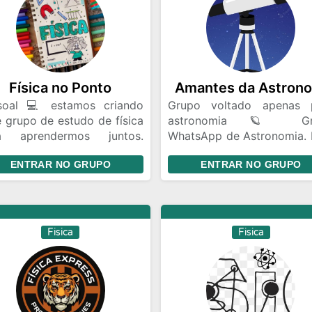
Física no Ponto
soal 💻 estamos criando
Grupo voltado apenas 
 grupo de estudo de física
astronomia 🪐 Gr
a aprendermos juntos.
WhatsApp de Astronomia. 
remos aulas extras e
os fãs de astros e unive
ENTRAR NO GRUPO
ENTRAR NO GRUPO
idades extras.
entre no grupo
Fisica
Fisica