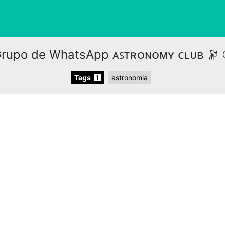
rupo de WhatsApp ᴀꜱᴛʀᴏɴᴏᴍʏ ᴄʟᴜʙ 🔭 
Tags
astronomia
1