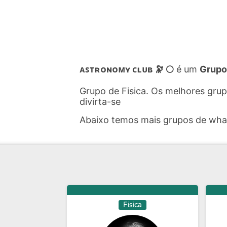
ᴀꜱᴛʀᴏɴᴏᴍʏ ᴄʟᴜʙ 🔭 🌕
é um
Grupo
Grupo de Fisica. Os melhores gru
divirta-se
Abaixo temos mais grupos de wh
Fisica