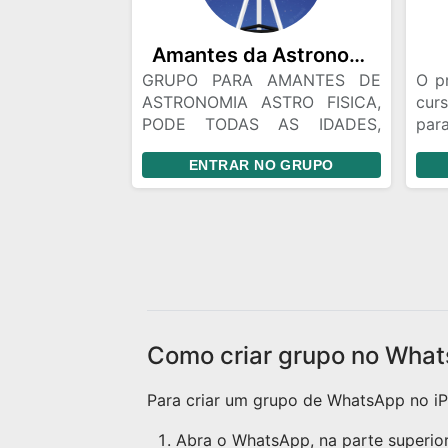
Amantes da Astronomia
GRUPO PARA AMANTES DE
O p
ASTRONOMIA ASTRO FISICA,
curs
PODE TODAS AS IDADES,
par
OLHA A DESCRIÇÃO AO
que
ENTRAR NO GRUPO
ENTRAR, E MUITO
agu
IMPORTANTE PARA NAO
pre
TOMAR BAN
as r
Como criar grupo no What
Para criar um grupo de WhatsApp no iPh
Abra o WhatsApp, na parte superior 