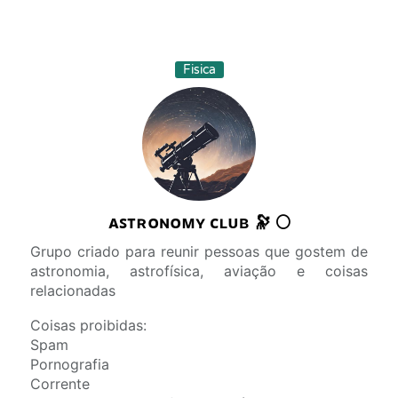
Fisica
ᴀꜱᴛʀᴏɴᴏᴍʏ ᴄʟᴜʙ 🔭 🌕
Grupo criado para reunir pessoas que gostem de
astronomia, astrofísica, aviação e coisas
relacionadas
Coisas proibidas:
Spam
Pornografia
Corrente