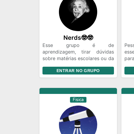
Nerds🤓🤓
Esse grupo é de
Pes
aprendizagem, tirar dúvidas
esse
sobre matérias escolares ou da
par
faculdade, foco em:
Te
ENTRAR NO GRUPO
matemática, física, ciências.
ativ
Também pode conversar sobre
animes e desenhos, tenha
respeito e se divirta.
Fisica