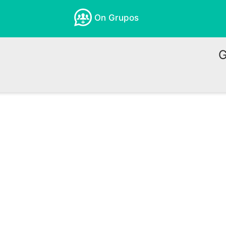
On Grupos
G