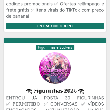
códigos promocionais ✅ Ofertas relâmpago e
frete grátis ✅ Itens virais do TikTok com preço
de banana!
ENTRAR NO GRUPO
Figurinhas e Stickers
𓂀 𝔽𝕚𝕘𝕦𝕣𝕚𝕟𝕙𝕒𝕤 𝟚𝟘𝟚𝟜 𓂀
ENTROU JÁ POSTA 30 FIGURINHAS
✅ℙ𝔼ℝ𝕄𝕀𝕋𝕀𝔻𝕆 ✅CONVERSAS ✅VÍDEOS