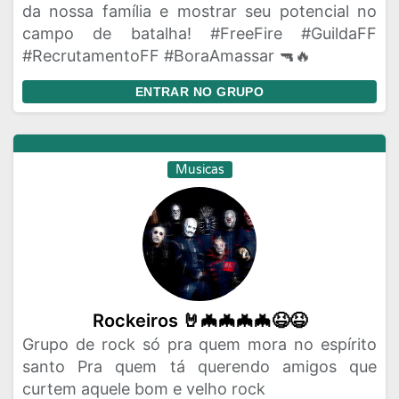
da nossa família e mostrar seu potencial no
campo de batalha! #FreeFire #GuildaFF
#RecrutamentoFF #BoraAmassar 🔫🔥
ENTRAR NO GRUPO
Musicas
Rockeiros 🤘🦇🦇🦇🦇😆😆
Grupo de rock só pra quem mora no espírito
santo Pra quem tá querendo amigos que
curtem aquele bom e velho rock