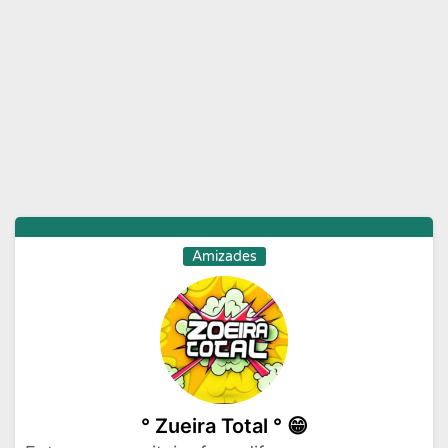
Moda e Beleza
Musicas
Namoro
Negocios
Novelas
Profissoes
Receitas
Redes Sociais
Religiao
Status
Tecnologia
Vagas de Emprego
Videos
Amizades
° Zueira Total ° 😁