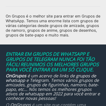
On Grupos é o melhor site para entrar em Grupos de
WhatsApp. Temos uma enorme lista com grupos de
várias categorias desde grupos de amizade, grupos
de namoro, grupos de anime, grupos de desenhos,
grupos de bate-papo e muito mais.
ENTRAR EM GRUPOS DE WHATSAPP E
GRUPOS DE TELEGRAM NUNCA FOI TÃO
FÁCIL! REUNIMOS OS MELHORES GRUPOS
PARA VOCÊ ENTRAR EM UM SÓ CLIQUE.
OnGrupos
é um acervo de links de
grupos de
whatsapp
e Telegram. Temos vários grupos de
amizades, grupos de figurinhas, namoro, bate-
papo, etc... Nós temos os melhores grupos
ativos de whatsapp em 2022 para você entrar e
conhecer novas pessoas!
O
OnGrupos
é um site que contém uma