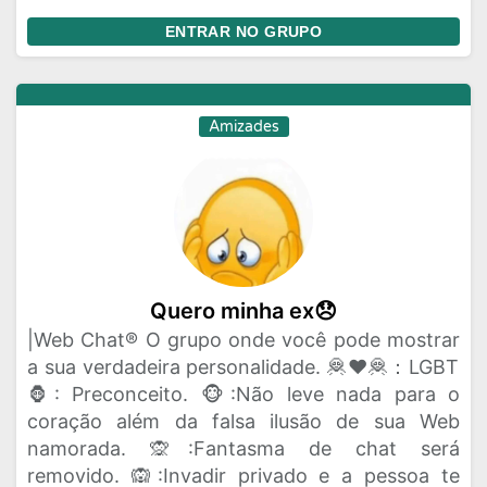
ENTRAR NO GRUPO
Amizades
Quero minha ex😞
|Web Chat® O grupo onde você pode mostrar
a sua verdadeira personalidade. 🦧♥️🦧：LGBT
🦍: Preconceito. 🐵:Não leve nada para o
coração além da falsa ilusão de sua Web
namorada. 🙊:Fantasma de chat será
removido. 🙉:Invadir privado e a pessoa te