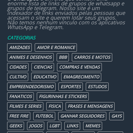
enorme lista de links de grupos de whatsapp e
grupos de telegram. Nosso site é um
indexador de links enviados pelas pessoas que
acessam o site e querem lotar seus grupos.
Não temos nenhum vínculo com os aplicativos
WhatsApp e Telegram.
CATEGORIAS
AMIZADES
AMOR E ROMANCE
ANIMES E DESENHOS
BBB
CARROS E MOTOS
CIDADES
CIENCIAS
COMPRAS E VENDAS
CULTIVO
EDUCATIVO
EMAGRECIMENTO
EMPREENDEDORISMO
ESPORTES
ESTUDOS
FANATICOS
FIGURINHAS E STICKERS
FILMES E SERIES
FISICA
FRASES E MENSAGENS
FREE FIRE
FUTEBOL
GANHAR SEGUIDORES
GAYS
GEEKS
JOGOS
LGBT
LINKS
MEMES