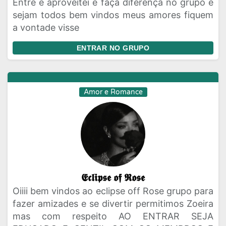
Entre e aproveitei e faça diferença no grupo e
sejam todos bem vindos meus amores fiquem
a vontade visse
ENTRAR NO GRUPO
Amor e Romance
𝕰𝖈𝖑𝖎𝖕𝖘𝖊 𝖔𝖋 𝕽𝖔𝖘𝖊
Oiiii bem vindos ao eclipse off Rose grupo para
fazer amizades e se divertir permitimos Zoeira
mas com respeito AO ENTRAR SEJA