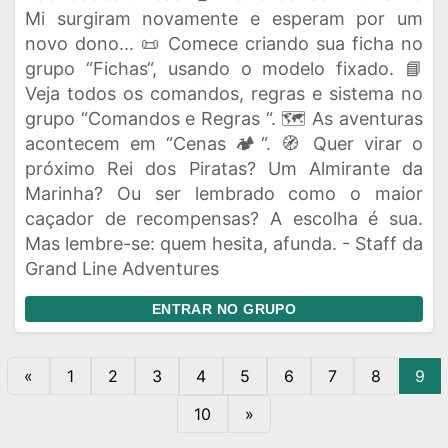
Mi surgiram novamente e esperam por um
novo dono... 📜 Comece criando sua ficha no
grupo “Fichas“, usando o modelo fixado. 📘
Veja todos os comandos, regras e sistema no
grupo “Comandos e Regras “. 🗺️ As aventuras
acontecem em “Cenas 🏕“. 🧭 Quer virar o
próximo Rei dos Piratas? Um Almirante da
Marinha? Ou ser lembrado como o maior
caçador de recompensas? A escolha é sua.
Mas lembre-se: quem hesita, afunda. - Staff da
Grand Line Adventures
ENTRAR NO GRUPO
«
1
2
3
4
5
6
7
8
9
10
»