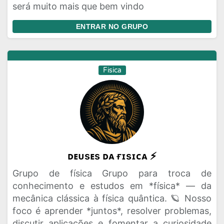
será muito mais que bem vindo
ENTRAR NO GRUPO
Fisica
ᴅᴇᴜsᴇs ᴅᴀ ғɪsɪᴄᴀ ⚡
Grupo de física Grupo para troca de
conhecimento e estudos em *física* — da
mecânica clássica à física quântica. 🪐 Nosso
foco é aprender *juntos*, resolver problemas,
discutir aplicações e fomentar a curiosidade