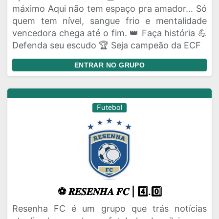
máximo Aqui não tem espaço pra amador… Só
quem tem nível, sangue frio e mentalidade
vencedora chega até o fim. 👑 Faça história 💪
Defenda seu escudo 🏆 Seja campeão da ECF
ENTRAR NO GRUPO
Futebol
⚽ 𝑹𝑬𝑺𝑬𝑵𝑯𝑨 𝑭𝑪 | 4️⃣.0️⃣
Resenha FC é um grupo que trás notícias