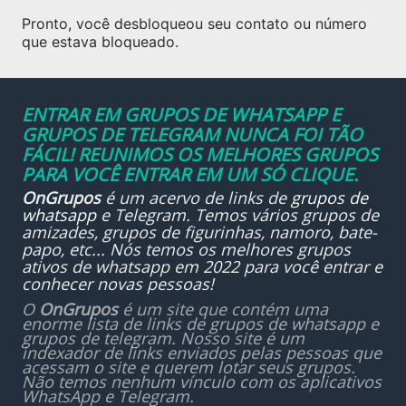
Pronto, você desbloqueou seu contato ou número
que estava bloqueado.
ENTRAR EM GRUPOS DE WHATSAPP E
GRUPOS DE TELEGRAM NUNCA FOI TÃO
FÁCIL! REUNIMOS OS MELHORES GRUPOS
PARA VOCÊ ENTRAR EM UM SÓ CLIQUE.
OnGrupos
é um acervo de links de
grupos de
whatsapp
e Telegram. Temos vários grupos de
amizades, grupos de figurinhas, namoro, bate-
papo, etc... Nós temos os melhores grupos
ativos de whatsapp em 2022 para você entrar e
conhecer novas pessoas!
O
OnGrupos
é um site que contém uma
enorme lista de links de grupos de whatsapp e
grupos de telegram. Nosso site é um
indexador de links enviados pelas pessoas que
acessam o site e querem lotar seus grupos.
Não temos nenhum vínculo com os aplicativos
WhatsApp e Telegram.