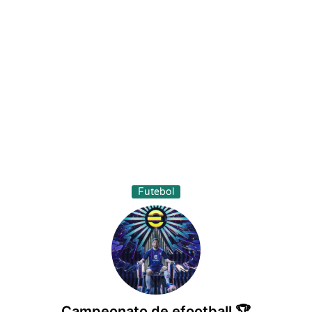
Futebol
Campeonato de efootball 🏆