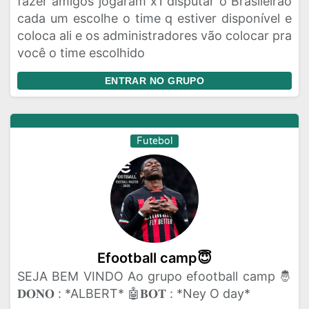
fazer amigos jogaram x1 disputar o Brasileirão
cada um escolhe o time q estiver disponível e
coloca ali e os administradores vão colocar pra
você o time escolhido
ENTRAR NO GRUPO
Futebol
Efootball camp😇
SEJA BEM VINDO Ao grupo efootball camp 🤴
𝐃𝐎𝐍𝐎 : *ALBERT* 🤖𝐁𝐎𝐓 : *Ney O day*