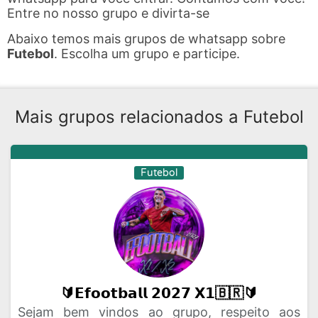
Entre no nosso grupo e divirta-se
Abaixo temos mais grupos de whatsapp sobre
Futebol
. Escolha um grupo e participe.
Mais grupos relacionados a Futebol
Futebol
🔰𝗘𝗳𝗼𝗼𝘁𝗯𝗮𝗹𝗹 𝟮𝟬𝟮𝟳 𝗫𝟭🇧🇷🔰
Sejam bem vindos ao grupo, respeito aos