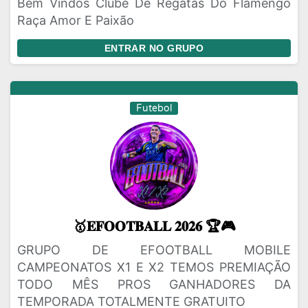
Bem Vindos Clube De Regatas Do Flamengo
Raça Amor E Paixão
ENTRAR NO GRUPO
Futebol
🥇𝐄𝐅𝐎𝐎𝐓𝐁𝐀𝐋𝐋 𝟐𝟎𝟐𝟔 🏆🎮
GRUPO DE EFOOTBALL MOBILE
CAMPEONATOS X1 E X2 TEMOS PREMIAÇÃO
TODO MÊS PROS GANHADORES DA
TEMPORADA TOTALMENTE GRATUITO