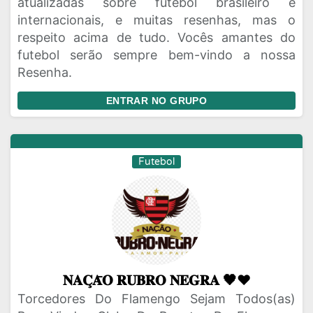
atualizadas sobre futebol brasileiro e
internacionais, e muitas resenhas, mas o
respeito acima de tudo. Vocês amantes do
futebol serão sempre bem-vindo a nossa
Resenha.
ENTRAR NO GRUPO
Futebol
𝐍𝐀𝐂̧𝐀̄𝐎 𝐑𝐔𝐁𝐑𝐎 𝐍𝐄𝐆𝐑𝐀 🖤❤️
Torcedores Do Flamengo Sejam Todos(as)